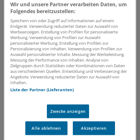
Wir und unsere Partner verarbeiten Daten, um
Ausdruck bringen", sagte Köhler bei seinem
Folgendes bereitzustellen:
unangekündigten Besuch. Zuvor hatten etwa 700
Menschen bei einem ökumenischen Gottesdienst der 15
Speichern von oder Zugriff auf Informationen auf einem
Endgerät. Verwendung reduzierter Daten zur Auswahl von
Todesopfer gedacht.
Werbeanzeigen. Erstellung von Profilen für personalisierte
Werbung. Verwendung von Profilen zur Auswahl
Unterdessen gingen die Spekulationen über die
personalisierter Werbung. Erstellung von Profilen zur
Personalisierung von Inhalten. Verwendung von Profilen zur
Unglücksursache weiter, erneut gab es Berichte über
Auswahl personalisierter Inhalte. Messung der Werbeleistung.
mögliche Baumängel am Dach der Halle. Ein Experte hat
Messung der Performance von Inhalten. Analyse von
nach Informationen des "Spiegel" entdeckt, daß sich an
Zielgruppen durch Statistiken oder Kombinationen von Daten
aus verschiedenen Quellen. Entwicklung und Verbesserung der
mehreren Bruchstellen des Daches die
Angebote. Verwendung reduzierter Daten zur Auswahl von
Leimverbindungen vollständig gelöst hatten. Das könne
Inhalten.
möglicherweise zum Zusammenbrechen des Daches
Liste der Partner (Lieferanten)
beigetragen haben, berichtete das Nachrichtenmagazin.
0
Zwecke anzeigen
Schlagworte:
Alle ablehnen
Akzeptieren
Chirurgie
Innere Medizin