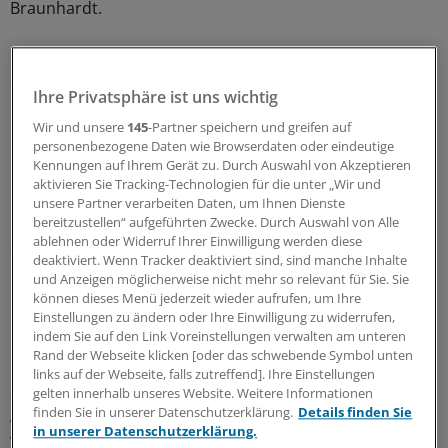
Braunhardt.
Ein weiterer Schwerpunkt der Krisenintervention nach
der Akutphase ist die Beratung der Hinterbliebenen.
Ihre Privatsphäre ist uns wichtig
"Wir vermitteln Anlaufstellen wie Hospizkreise oder
karitative Einrichtungen", sagte Braunhardt.
Wir und unsere
145
-Partner speichern und greifen auf
personenbezogene Daten wie Browserdaten oder eindeutige
Kennungen auf Ihrem Gerät zu. Durch Auswahl von Akzeptieren
In dieser Woche soll es zudem abschließende
aktivieren Sie Tracking-Technologien für die unter „Wir und
Einsatzbesprechungen mit allen an der Bergung
unsere Partner verarbeiten Daten, um Ihnen Dienste
beteiligten Helfer- Teams geben. "Auch die
bereitzustellen“ aufgeführten Zwecke. Durch Auswahl von Alle
ablehnen oder Widerruf Ihrer Einwilligung werden diese
Streßbewältigung von Mitarbeitern der
deaktiviert. Wenn Tracker deaktiviert sind, sind manche Inhalte
Rettungsorganisationen nimmt in der
und Anzeigen möglicherweise nicht mehr so relevant für Sie. Sie
Krisenintervention breiten Raum ein", erläuterte
können dieses Menü jederzeit wieder aufrufen, um Ihre
Einstellungen zu ändern oder Ihre Einwilligung zu widerrufen,
Braunhardt.
indem Sie auf den Link Voreinstellungen verwalten am unteren
Rand der Webseite klicken [oder das schwebende Symbol unten
Bundespräsident Horst Köhler hat sich am Samstag in
links auf der Webseite, falls zutreffend]. Ihre Einstellungen
das Kondolenzbuch der Stadt eingetragen und den
gelten innerhalb unseres Website. Weitere Informationen
finden Sie in unserer Datenschutzerklärung.
Details finden Sie
Angehörigen der 15 Opfer sein Mitgefühl bekundet. "Ich
in unserer Datenschutzerklärung.
wollte einfach meine persönliche Anteilnahme hier zum