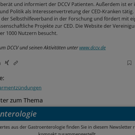
e berät und informiert der DCCV Patienten. Außerdem ist er 
t und Politik als Interessenvertretung der CED-Kranken tätig
h der Selbsthilfeverband in der Forschung und fördert mit e
ssenschaftliche Projekte zur CED. Die Website der Vereinig
ber 1000 Nutzern besucht.
zum DCCV und seinen Aktivitäten unter
www.dccv.de
e:
Darmentzündungen
tter zum Thema
nterologie
rtes aus der Gastroenterologie finden Sie in diesem Newsletter 
kompakt zusammengestellt.