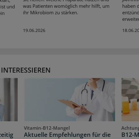
was Patienten womöglich mehr hilft, um
haben d
ist und
ihr Mikrobiom zu stärken.
entzün
ein
erweiter
19.06.2026
18.06.2
 INTERESSIEREN
Vitamin-B12-Mangel
Achtung
eitig
Aktuelle Empfehlungen für die
B12-M