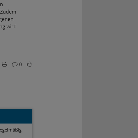
in
. Zudem
igenen
ung wird
0
regelmäßig