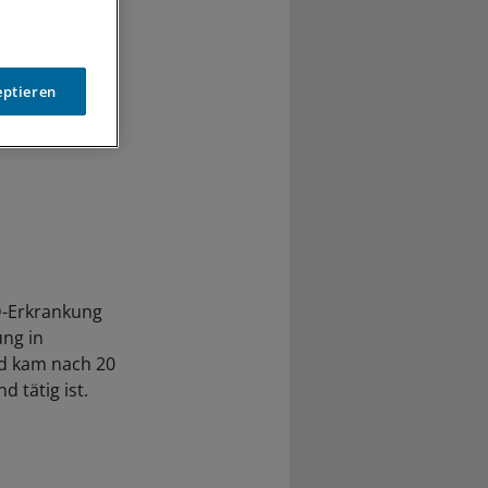
eptieren
D-Erkrankung
ung in
nd kam nach 20
 tätig ist.