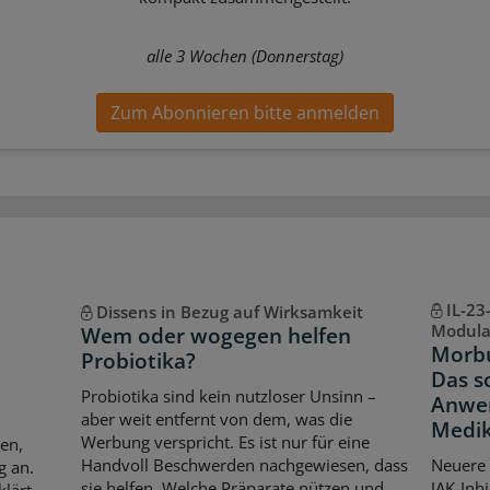
alle 3 Wochen (Donnerstag)
Zum Abonnieren bitte anmelden
IL-23
Dissens in Bezug auf Wirksamkeit
Modula
Wem oder wogegen helfen
Morbu
Probiotika?
Das so
Probiotika sind kein nutzloser Unsinn –
Anwe
aber weit entfernt von dem, was die
Medi
Werbung verspricht. Es ist nur für eine
en,
Handvoll Beschwerden nachgewiesen, dass
Neuere 
g an.
sie helfen. Welche Präparate nützen und
JAK-Inh
lärt,