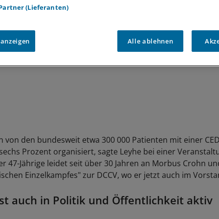
 Partner (Lieferanten)
 anzeigen
Alle ablehnen
Akz
 von den bundesweit etwa 300 000 Patienten mit einer CE
sechs Prozent organisiert, sagte Leyhe bei einer Veranstalt
er 47-Jährige leidet seit über 30 Jahren an Morbus Crohn u
schen Einzelkampfes" zur DCCV, wo er jetzt auch im Vorstand
t auch in Politik und Öffentlichkeit aktiv