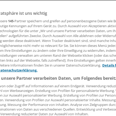
DELBERG (bd). Die Deutsche Morbus Crohn/Colitis ulceros
vatsphäre ist uns wichtig
-jähriges Jubiläum. Sie präsentiert sich als kompetenter un
 für Patienten als auch für Ärzte.
nsere
145
-Partner speichern und greifen auf personenbezogene Daten wie 
utige Kennungen auf Ihrem Gerät zu. Durch Auswahl von Akzeptieren aktivi
echnologien für die unter „Wir und unsere Partner verarbeiten Daten, um I
ellen“ aufgeführten Zwecke. Durch Auswahl von Alle ablehnen oder Widerruf
15.05.2007, 08:00 Uhr
ng werden diese deaktiviert. Wenn Tracker deaktiviert sind, sind manche Inh
öglicherweise nicht mehr so relevant für Sie. Sie können dieses Menü jeder
um Ihre Einstellungen zu ändern oder Ihre Einwilligung zu widerrufen, indem
nstellungen verwalten am unteren Rand der Webseite klicken [oder das sc
en links auf der Webseite, falls zutreffend]. Ihre Einstellungen gelten inner
lfen ist auch ein Stück Hilfe für mich selbst!" Mit diesem S
eitere Informationen finden Sie in unserer Datenschutzerklärung.
Details 
aus Kupferzell sein Engagement im DCCV auf den Punkt. D
Datenschutzerklärung.
feverband von und für Menschen mit chronisch-entzündlich
 unsere Partner verarbeiten Daten, um Folgendes bereit
ngen (CED).
von oder Zugriff auf Informationen auf einem Endgerät. Verwendung reduzi
l von Werbeanzeigen. Erstellung von Profilen für personalisierte Werbung
hat ihn ein Patient in Tübingen gegründet. Mittlerweile geh
en zur Auswahl personalisierter Werbung. Erstellung von Profilen zur Person
en. Verwendung von Profilen zur Auswahl personalisierter Inhalte. Messung
 an. Damit ist er zu einer der größten Patientenvereinigung
ung. Messung der Performance von Inhalten. Analyse von Zielgruppen durch
herangewachsen.
inationen von Daten aus verschiedenen Quellen. Entwicklung und Verbess
 Verwendung reduzierter Daten zur Auswahl von Inhalten.