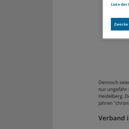
Liste der
Zwecke
Dennoch seien
nur ungefähr 
Heidelberg. D
Jahren "chroni
Verband is