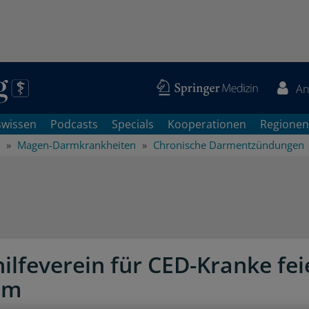
An
swissen
Podcasts
Specials
Kooperationen
Regionen
Magen-Darmkrankheiten
Chronische Darmentzündungen
hilfeverein für CED-Kranke fei
um