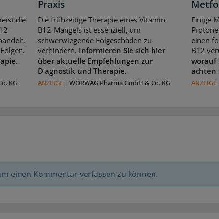
Praxis
Metfo
eist die
Die frühzeitige Therapie eines Vitamin-
Einige 
12-
B12-Mangels ist essenziell, um
Protone
handelt,
schwerwiegende Folgeschäden zu
einen f
Folgen.
verhindern.
Informieren Sie sich hier
B12 ver
rapie.
über aktuelle Empfehlungen zur
worauf 
Diagnostik und Therapie.
achten 
o. KG
ANZEIGE
|
WÖRWAG Pharma GmbH & Co. KG
ANZEIGE
 um einen Kommentar verfassen zu können.