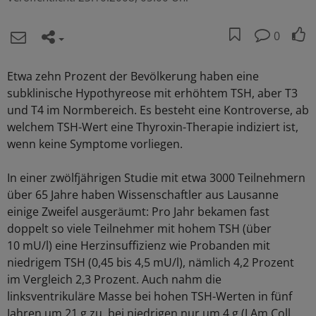
0
Etwa zehn Prozent der Bevölkerung haben eine
subklinische Hypothyreose mit erhöhtem TSH, aber T3
und T4 im Normbereich. Es besteht eine Kontroverse, ab
welchem TSH-Wert eine Thyroxin-Therapie indiziert ist,
wenn keine Symptome vorliegen.
In einer zwölfjährigen Studie mit etwa 3000 Teilnehmern
über 65 Jahre haben Wissenschaftler aus Lausanne
einige Zweifel ausgeräumt: Pro Jahr bekamen fast
doppelt so viele Teilnehmer mit hohem TSH (über
10 mU/l) eine Herzinsuffizienz wie Probanden mit
niedrigem TSH (0,45 bis 4,5 mU/l), nämlich 4,2 Prozent
im Vergleich 2,3 Prozent. Auch nahm die
linksventrikuläre Masse bei hohen TSH-Werten in fünf
Jahren um 21 g zu, bei niedrigen nur um 4 g (J Am Coll