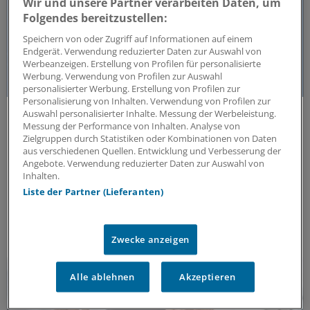
Wir und unsere Partner verarbeiten Daten, um
Folgendes bereitzustellen:
Speichern von oder Zugriff auf Informationen auf einem
Endgerät. Verwendung reduzierter Daten zur Auswahl von
Werbeanzeigen. Erstellung von Profilen für personalisierte
Werbung. Verwendung von Profilen zur Auswahl
personalisierter Werbung. Erstellung von Profilen zur
Personalisierung von Inhalten. Verwendung von Profilen zur
50 Jahre Jung-Preis
Auswahl personalisierter Inhalte. Messung der Werbeleistung.
Freiheit als Voraussetzung für medizinischen
Messung der Performance von Inhalten. Analyse von
Zielgruppen durch Statistiken oder Kombinationen von Daten
Fortschritt
aus verschiedenen Quellen. Entwicklung und Verbesserung der
Seit 50 Jahren zeichnet die Jung-Stiftung Forschung
Angebote. Verwendung reduzierter Daten zur Auswahl von
Inhalten.
aus, die neue Wege in der Medizin eröffnet. Warum
Liste der Partner (Lieferanten)
wissenschaftliche Freiheit eine zentrale Rolle spielt –
und welche Arbeiten ausgezeichnet werden.
ANZEIGE
|
Jung-Stiftung für Wissenschaft und Forschung
Zwecke anzeigen
Alle ablehnen
Akzeptieren