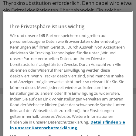
Thyroxinsubstitution erforderlich. Denn dabei wird etwa
ein Drittel der Patienten überbehandelt. Ein solcher
subklinischer Hyperthyreoidismus erhöhe das Risiko für
Vorhofflimmern und Frakturen.
Ihre Privatsphäre ist uns wichtig
Wir und unsere
145
-Partner speichern und greifen auf
0
personenbezogene Daten wie Browserdaten oder eindeutige
Kennungen auf Ihrem Gerät zu. Durch Auswahl von Akzeptieren
aktivieren Sie Tracking-Technologien für die unter „Wir und
Schlagworte:
unsere Partner verarbeiten Daten, um Ihnen Dienste
bereitzustellen“ aufgeführten Zwecke. Durch Auswahl von Alle
Schilddrüsen-Erkrankungen
Herzschwäche
ablehnen oder Widerruf Ihrer Einwilligung werden diese
Allgemeinmedizin
Innere Medizin
deaktiviert. Wenn Tracker deaktiviert sind, sind manche Inhalte
und Anzeigen möglicherweise nicht mehr so relevant für Sie. Sie
können dieses Menü jederzeit wieder aufrufen, um Ihre
Einstellungen zu ändern oder Ihre Einwilligung zu widerrufen,
indem Sie auf den Link Voreinstellungen verwalten am unteren
Rand der Webseite klicken [oder das schwebende Symbol unten
DAS KÖNNTE SIE AUCH INTERESSIEREN
links auf der Webseite, falls zutreffend]. Ihre Einstellungen
gelten innerhalb unseres Website. Weitere Informationen
finden Sie in unserer Datenschutzerklärung.
Details finden Sie
in unserer Datenschutzerklärung.