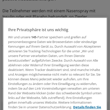
Die Teilnehmer werden mit einem Nasenspray mit
Insulin oder mit Placebo behandelt, so Ziegler.
"Die Studie soll klären, ob die in der Vorstudie ermittelte
Ihre Privatsphäre ist uns wichtig
regulatorische Immunantwort bei hohem Risiko vor der
Wir und unsere
145
-Partner speichern und greifen auf
Krankheit schützen kann", so Ziegler. Die Ergebnisse
personenbezogene Daten wie Browserdaten oder eindeutige
werden in zwei Jahren erwartet.
(eb)
Kennungen auf Ihrem Gerät zu. Durch Auswahl von Akzeptieren
aktivieren Sie Tracking-Technologien für die unter „Wir und
unsere Partner verarbeiten Daten, um Ihnen Dienste
0
bereitzustellen“ aufgeführten Zwecke. Durch Auswahl von Alle
ablehnen oder Widerruf Ihrer Einwilligung werden diese
deaktiviert. Wenn Tracker deaktiviert sind, sind manche Inhalte
Schlagworte:
und Anzeigen möglicherweise nicht mehr so relevant für Sie. Sie
können dieses Menü jederzeit wieder aufrufen, um Ihre
Diabetes mellitus
Gastroenterologie
Endokrinologie
Einstellungen zu ändern oder Ihre Einwilligung zu widerrufen,
Immunologie
indem Sie auf den Link Voreinstellungen verwalten am unteren
Rand der Webseite klicken [oder das schwebende Symbol unten
Ihr Newsletter zum Thema
links auf der Webseite, falls zutreffend]. Ihre Einstellungen
gelten innerhalb unseres Website. Weitere Informationen
Diabetologie
finden Sie in unserer Datenschutzerklärung.
Details finden Sie