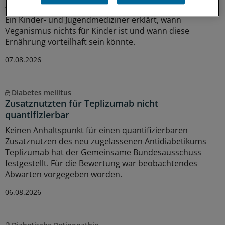
funktionieren, jedoch kommt es auf die Umsetzung an.
Ein Kinder- und Jugendmediziner erklärt, wann
Veganismus nichts für Kinder ist und wann diese
Ernährung vorteilhaft sein könnte.
07.08.2026
Diabetes mellitus
Zusatznutzten für Teplizumab nicht
quantifizierbar
Keinen Anhaltspunkt für einen quantifizierbaren
Zusatznutzen des neu zugelassenen Antidiabetikums
Teplizumab hat der Gemeinsame Bundesausschuss
festgestellt. Für die Bewertung war beobachtendes
Abwarten vorgegeben worden.
06.08.2026