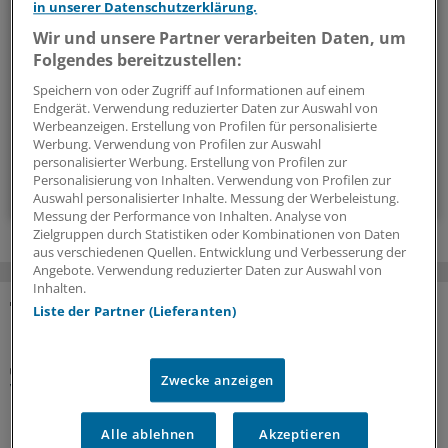
in unserer Datenschutzerklärung.
Mit diesem Newsletter sind Sie stets aktuell und umfassend
Wir und unsere Partner verarbeiten Daten, um
informiert über Diabetes, Adipositas und verwandte
Folgendes bereitzustellen:
Themen.
Speichern von oder Zugriff auf Informationen auf einem
Endgerät. Verwendung reduzierter Daten zur Auswahl von
Werbeanzeigen. Erstellung von Profilen für personalisierte
alle 2 Wochen (Donnerstag)
Werbung. Verwendung von Profilen zur Auswahl
personalisierter Werbung. Erstellung von Profilen zur
Personalisierung von Inhalten. Verwendung von Profilen zur
Zum Abonnieren bitte anmelden
Auswahl personalisierter Inhalte. Messung der Werbeleistung.
Messung der Performance von Inhalten. Analyse von
Zielgruppen durch Statistiken oder Kombinationen von Daten
aus verschiedenen Quellen. Entwicklung und Verbesserung der
Angebote. Verwendung reduzierter Daten zur Auswahl von
Inhalten.
Liste der Partner (Lieferanten)
MEHR ZUM THEMA
Interview
Zwecke anzeigen
Vegetarische und vegane Ernährung bei Kindern
mit Vorerkrankungen
Alle ablehnen
Akzeptieren
Rein pflanzliche Ernährung bei Heranwachsenden kann