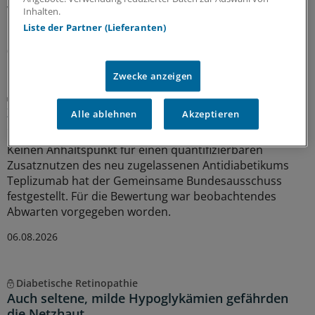
Veganismus nichts für Kinder ist und wann diese
Inhalten.
Ernährung vorteilhaft sein könnte.
Liste der Partner (Lieferanten)
07.08.2026
Zwecke anzeigen
Diabetes mellitus
Zusatznutzten für Teplizumab nicht
Alle ablehnen
Akzeptieren
quantifizierbar
Keinen Anhaltspunkt für einen quantifizierbaren
Zusatznutzen des neu zugelassenen Antidiabetikums
Teplizumab hat der Gemeinsame Bundesausschuss
festgestellt. Für die Bewertung war beobachtendes
Abwarten vorgegeben worden.
06.08.2026
Diabetische Retinopathie
Auch seltene, milde Hypoglykämien gefährden
die Netzhaut