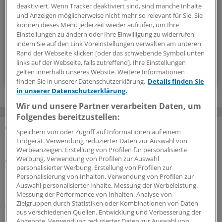
informiert über Diabetes, Adipositas und verwandte
deaktiviert. Wenn Tracker deaktiviert sind, sind manche Inhalte
und Anzeigen möglicherweise nicht mehr so relevant für Sie. Sie
Themen.
können dieses Menü jederzeit wieder aufrufen, um Ihre
Einstellungen zu ändern oder Ihre Einwilligung zu widerrufen,
alle 2 Wochen (Donnerstag)
indem Sie auf den Link Voreinstellungen verwalten am unteren
Rand der Webseite klicken [oder das schwebende Symbol unten
links auf der Webseite, falls zutreffend]. Ihre Einstellungen
Zum Abonnieren bitte anmelden
gelten innerhalb unseres Website. Weitere Informationen
finden Sie in unserer Datenschutzerklärung.
Details finden Sie
in unserer Datenschutzerklärung.
Wir und unsere Partner verarbeiten Daten, um
Folgendes bereitzustellen:
Speichern von oder Zugriff auf Informationen auf einem
MEHR ZUM THEMA
Endgerät. Verwendung reduzierter Daten zur Auswahl von
Werbeanzeigen. Erstellung von Profilen für personalisierte
Werbung. Verwendung von Profilen zur Auswahl
Interview
personalisierter Werbung. Erstellung von Profilen zur
Vegetarische und vegane Ernährung bei Kindern
Personalisierung von Inhalten. Verwendung von Profilen zur
mit Vorerkrankungen
Auswahl personalisierter Inhalte. Messung der Werbeleistung.
Messung der Performance von Inhalten. Analyse von
Rein pflanzliche Ernährung bei Heranwachsenden kann
Zielgruppen durch Statistiken oder Kombinationen von Daten
funktionieren, jedoch kommt es auf die Umsetzung an.
aus verschiedenen Quellen. Entwicklung und Verbesserung der
Ein Kinder- und Jugendmediziner erklärt, wann
Angebote. Verwendung reduzierter Daten zur Auswahl von