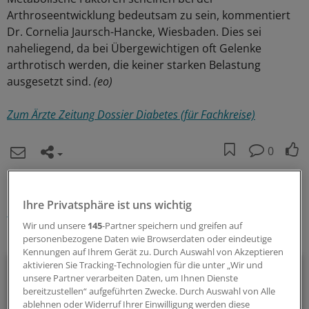
Arthroseentwicklung bedeutsam zu sein, kommentiert
Dr. Cornelia Jaursch-Hancke, Wiesbaden. Dies sei
naheliegend, da bei Übergewichtigen oft Gelenke
arthrotisch werden, die keiner starken Belastung
ausgesetzt sind.
(eo)
Zum Ärzte Zeitung Dossier Diabetes (für Fachkreise)
0
Schlagworte:
Ihre Privatsphäre ist uns wichtig
Diabetes mellitus
Endokrinologie
Arthrose
Orthopädie
Wir und unsere
145
-Partner speichern und greifen auf
Ihr Newsletter zum Thema
personenbezogene Daten wie Browserdaten oder eindeutige
Kennungen auf Ihrem Gerät zu. Durch Auswahl von Akzeptieren
Diabetologie
aktivieren Sie Tracking-Technologien für die unter „Wir und
unsere Partner verarbeiten Daten, um Ihnen Dienste
bereitzustellen“ aufgeführten Zwecke. Durch Auswahl von Alle
Mit diesem Newsletter sind Sie stets aktuell und umfassend
ablehnen oder Widerruf Ihrer Einwilligung werden diese