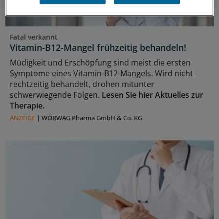
Fatal verkannt
Vitamin-B12-Mangel frühzeitig behandeln!
Müdigkeit und Erschöpfung sind meist die ersten
Symptome eines Vitamin-B12-Mangels. Wird nicht
rechtzeitig behandelt, drohen mitunter
schwerwiegende Folgen.
Lesen Sie hier Aktuelles zur
Therapie.
ANZEIGE
|
WÖRWAG Pharma GmbH & Co. KG