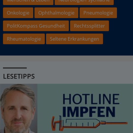
Onkologie
Ophthalmologie
Pneumologie
PolitKompass Gesundheit
Rechtssplitter
Rheumatologie
Seltene Erkrankungen
LESETIPPS