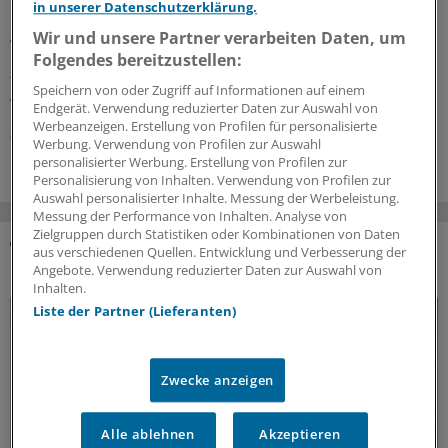
heilbar?
in unserer Datenschutzerklärung.
Als nicht reversibel angesehene Zustände der
Wir und unsere Partner verarbeiten Daten, um
Leberfibrose und -zirrhose erscheinen in naher Zukunft
Folgendes bereitzustellen:
therapierbar. Voraussetzung ist systemisches Denken,
Speichern von oder Zugriff auf Informationen auf einem
wie ein gastroenterologischer Kollege berichtet.
Endgerät. Verwendung reduzierter Daten zur Auswahl von
Werbeanzeigen. Erstellung von Profilen für personalisierte
09.07.2026
Werbung. Verwendung von Profilen zur Auswahl
personalisierter Werbung. Erstellung von Profilen zur
Personalisierung von Inhalten. Verwendung von Profilen zur
Auswahl personalisierter Inhalte. Messung der Werbeleistung.
Messung der Performance von Inhalten. Analyse von
Zielgruppen durch Statistiken oder Kombinationen von Daten
aus verschiedenen Quellen. Entwicklung und Verbesserung der
DAS KÖNNTE SIE AUCH INTERESSIEREN
Angebote. Verwendung reduzierter Daten zur Auswahl von
Inhalten.
Liste der Partner (Lieferanten)
Zwecke anzeigen
Alle ablehnen
Akzeptieren