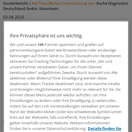
Sonderbericht
|
Mit freundlicher Unterstützung von:
Roche Diagnostics
Deutschland GmbH, Mannheim
03.08.2026
Ihre Privatsphäre ist uns wichtig
Registerstudie
Bei Kindern und Jugendlichen kommt eine
Wir und unsere
145
-Partner speichern und greifen auf
Autoimmunerkrankung oft nicht allein
personenbezogene Daten wie Browserdaten oder eindeutige
Kennungen auf Ihrem Gerät zu. Durch Auswahl von Akzeptieren
Etliche Kinder und Jugendliche mit einer
aktivieren Sie Tracking-Technologien für die unter „Wir und
Autoimmunerkrankung entwickeln einer Studie zufolge
unsere Partner verarbeiten Daten, um Ihnen Dienste
eine oder sogar mehrere weitere
bereitzustellen“ aufgeführten Zwecke. Durch Auswahl von Alle
Autoimmunerkrankungen. Das könne auch mit
ablehnen oder Widerruf Ihrer Einwilligung werden diese
Umweltfaktoren zusammenhängen, betont das
deaktiviert. Wenn Tracker deaktiviert sind, sind manche Inhalte
und Anzeigen möglicherweise nicht mehr so relevant für Sie. Sie
Forschungsteam.
können dieses Menü jederzeit wieder aufrufen, um Ihre
Einstellungen zu ändern oder Ihre Einwilligung zu widerrufen,
16.07.2026
indem Sie auf den Link Voreinstellungen verwalten am unteren
Rand der Webseite klicken [oder das schwebende Symbol unten
links auf der Webseite, falls zutreffend]. Ihre Einstellungen
Hepatologie im Wandel
gelten innerhalb unseres Website. Weitere Informationen
Patienten mit Leberfibrose und -zirrhose bald
finden Sie in unserer Datenschutzerklärung.
Details finden Sie