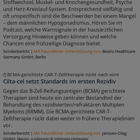
Stoffwechsel, Muskel- und Knochengesundheit, Psyche
und Herz-Kreislauf-System. Entsprechend vielfältig und
oft unspezifisch sind die Beschwerden bei einem Mangel
– dem männlichen Hypogonadismus. Hören Sie im
Podcast, welche Warnsignale in der hausärztlichen
Versorgung Hinweise geben können und welche
Chancen eine frühzeitige Diagnose bietet.
Sonderbericht
|
Mit freundlicher Unterstützung von:
Besins Healthcare
Germany GmbH, Berlin
BCMA-gerichtete CAR-T-Zelltherapie rückt nach vorn
Cilta-cel setzt Standards im ersten Rezidiv
Gegen das B-Zell-Reifungsantigen (BCMA) gerichtete
Therapien sind heute ein zentraler Bestandteil der
Behandlung des rezidivierten/refraktären Multiplen
Myeloms (RRMM). Die BCMA-gerichtete CAR-T-
Zelltherapie rückt dabei weiter in frühere Therapielinien
vor.
Sonderbericht
|
Mit freundlicher Unterstützung von:
Janssen-Cilag
GmbH, Neuss, a Johnson & Johnson company