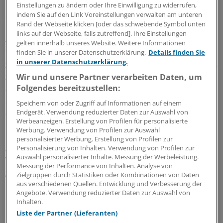
Demenzrate nach nur drei schweren Hypoglykämien in
Einstellungen zu ändern oder Ihre Einwilligung zu widerrufen,
indem Sie auf den Link Voreinstellungen verwalten am unteren
der Anamnese aufzeigte: "Herz und Hirn hassen Hypos".
Rand der Webseite klicken [oder das schwebende Symbol unten
links auf der Webseite, falls zutreffend]. Ihre Einstellungen
4.
Natürlich sollte die akute Toxikologie im
gelten innerhalb unseres Website. Weitere Informationen
Tierexperiment und bei Menschen voll
finden Sie in unserer Datenschutzerklärung.
Details finden Sie
in unserer Datenschutzerklärung.
zufriedenstellende Ergebnisse mit sich bringen. Das hieß
zum Beispiel vor Jahren, dass dies wegen schwerer
Wir und unsere Partner verarbeiten Daten, um
allergotoxischer Erscheinungen nicht für den
Folgendes bereitzustellen:
Sulfonylharnstoff Carbutamid der Fall war und dass dies
Speichern von oder Zugriff auf Informationen auf einem
auch für das hepatotoxische Metahexamid (in der
Endgerät. Verwendung reduzierter Daten zur Auswahl von
Werbeanzeigen. Erstellung von Profilen für personalisierte
klinischen Prüfung) ebenfalls nicht galt.
Werbung. Verwendung von Profilen zur Auswahl
personalisierter Werbung. Erstellung von Profilen zur
Auch sollten unerwünschte Wirkungen wie
Personalisierung von Inhalten. Verwendung von Profilen zur
Auswahl personalisierter Inhalte. Messung der Werbeleistung.
Wassereinlagerungen bei Glitazonen sowie
Messung der Performance von Inhalten. Analyse von
gastrointestinale unerwünschte Wirkungen bei
Zielgruppen durch Statistiken oder Kombinationen von Daten
Überdosierung von Acarbose oder auch Metformin nach
aus verschiedenen Quellen. Entwicklung und Verbesserung der
Angebote. Verwendung reduzierter Daten zur Auswahl von
Möglichkeit bei Neuentwicklungen vermieden werden.
Inhalten.
Liste der Partner (Lieferanten)
5.
Natürlich soll auch die Prüfung der chronischen