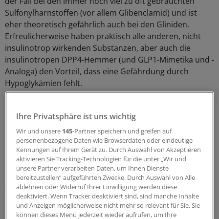
der Fall bei den immer noch viel zu oft gebrauchten
Sulfonylharnstoffen (vor allem Glibenclamid) und ist
eher theoretisch gefährlich auch bei den Gliniden.
Erfreulicherweise haben praktisch alle anderen, nicht
insulinotrop wirkenden Substanzen, aber auch die
insulinotropen DPP4-Hemmer (und GLP1-Mimetika und -
Analoga) den Vorteil, dass eine Gefährdung durch
Hypoglykämien fehlt.
Das ist auch deswegen wichtig, weil Studien in den
Ihre Privatsphäre ist uns wichtig
letzten Jahren belegt haben, dass schwerere
Hypoglykämien mit einer vermehrten kardiovaskulären
Wir und unsere
145
-Partner speichern und greifen auf
Sterberate und mit einer Neigung zu Demenz
personenbezogene Daten wie Browserdaten oder eindeutige
Kennungen auf Ihrem Gerät zu. Durch Auswahl von Akzeptieren
einhergehen:
aktivieren Sie Tracking-Technologien für die unter „Wir und
unsere Partner verarbeiten Daten, um Ihnen Dienste
Große amerikanische Studien (ACCORD, ADVANCE,
bereitzustellen“ aufgeführten Zwecke. Durch Auswahl von Alle
ablehnen oder Widerruf Ihrer Einwilligung werden diese
VADT) berichteten über die kardiovaskuläre
deaktiviert. Wenn Tracker deaktiviert sind, sind manche Inhalte
Übersterblichkeit nach Hypoglykämien, während die
und Anzeigen möglicherweise nicht mehr so relevant für Sie. Sie
Untersuchungen von Whitmer eine doppelte
können dieses Menü jederzeit wieder aufrufen, um Ihre