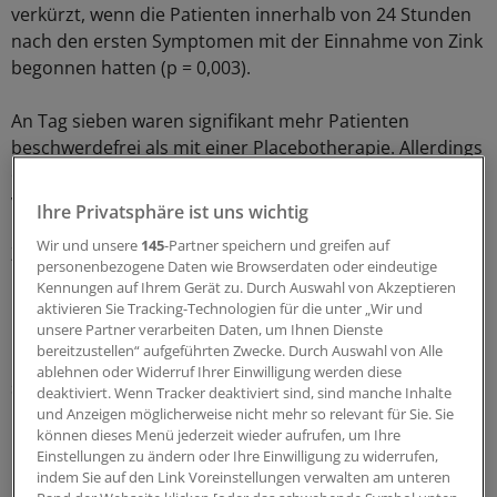
verkürzt, wenn die Patienten innerhalb von 24 Stunden
nach den ersten Symptomen mit der Einnahme von Zink
begonnen hatten (p = 0,003).
An Tag sieben waren signifikant mehr Patienten
beschwerdefrei als mit einer Placebotherapie. Allerdings
erwiesen sich Lutschtabletten erst ab einer Dosierung
von 75 mg pro Tag als wirksam. Der Schweregrad der
Ihre Privatsphäre ist uns wichtig
Erkältungssymptome wurde durch die Einnahme von
Wir und unsere
145
-Partner speichern und greifen auf
Zink nicht beeinflusst.
personenbezogene Daten wie Browserdaten oder eindeutige
Kennungen auf Ihrem Gerät zu. Durch Auswahl von Akzeptieren
Bei prophylaktischer Anwendung des Spurenelements,
aktivieren Sie Tracking-Technologien für die unter „Wir und
unsere Partner verarbeiten Daten, um Ihnen Dienste
in nur zwei Studien und ausschließlich bei Kindern
bereitzustellen“ aufgeführten Zwecke. Durch Auswahl von Alle
untersucht, war die Häufigkeit von Erkältungsepisoden
ablehnen oder Widerruf Ihrer Einwilligung werden diese
signifikant um 36 Prozent reduziert.
deaktiviert. Wenn Tracker deaktiviert sind, sind manche Inhalte
und Anzeigen möglicherweise nicht mehr so relevant für Sie. Sie
können dieses Menü jederzeit wieder aufrufen, um Ihre
Die Kinder fehlten außerdem seltener in der Schule und
Einstellungen zu ändern oder Ihre Einwilligung zu widerrufen,
bekamen weniger Antibiotika (die bei einer
indem Sie auf den Link Voreinstellungen verwalten am unteren
unkomplizierten Erkältung ohnehin nicht indiziert sind).