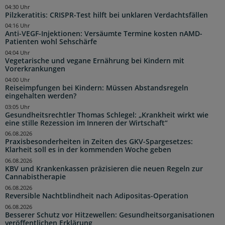
04:30 Uhr
Pilzkeratitis: CRISPR-Test hilft bei unklaren Verdachtsfällen
04:16 Uhr
Anti-VEGF-Injektionen: Versäumte Termine kosten nAMD-
Patienten wohl Sehschärfe
04:04 Uhr
Vegetarische und vegane Ernährung bei Kindern mit
Vorerkrankungen
04:00 Uhr
Reiseimpfungen bei Kindern: Müssen Abstandsregeln
eingehalten werden?
03:05 Uhr
Gesundheitsrechtler Thomas Schlegel: „Krankheit wirkt wie
eine stille Rezession im Inneren der Wirtschaft“
06.08.2026
Praxisbesonderheiten in Zeiten des GKV-Spargesetzes:
Klarheit soll es in der kommenden Woche geben
06.08.2026
KBV und Krankenkassen präzisieren die neuen Regeln zur
Cannabistherapie
06.08.2026
Reversible Nachtblindheit nach Adipositas-Operation
06.08.2026
Besserer Schutz vor Hitzewellen: Gesundheitsorganisationen
veröffentlichen Erklärung