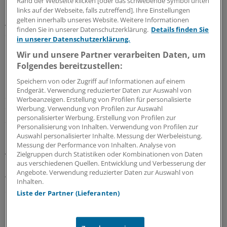
Rand der Webseite klicken [oder das schwebende Symbol unten
links auf der Webseite, falls zutreffend]. Ihre Einstellungen
gelten innerhalb unseres Website. Weitere Informationen
Als Nebenwirkungen der Zinkbehandlung berichteten
finden Sie in unserer Datenschutzerklärung.
Details finden Sie
die Probanden über Übelkeit und mit den
in unserer Datenschutzerklärung.
Lutschtabletten zusätzlich über schlechten Geschmack
Wir und unsere Partner verarbeiten Daten, um
im Mund.
Folgendes bereitzustellen:
Speichern von oder Zugriff auf Informationen auf einem
"Zink, als Sirup oder Lutschtablette innerhalb von 24
Endgerät. Verwendung reduzierter Daten zur Auswahl von
Stunden nach Symptombeginn eingenommen, reduziert
Werbeanzeigen. Erstellung von Profilen für personalisierte
die Dauer einer Erkältung", lautet das Fazit der
Werbung. Verwendung von Profilen zur Auswahl
personalisierter Werbung. Erstellung von Profilen zur
Studienautoren Dr. Meenu Singh, Chandigarh, und Dr.
Personalisierung von Inhalten. Verwendung von Profilen zur
Rashmi R. Das, Neu Delhi.
Auswahl personalisierter Inhalte. Messung der Werbeleistung.
Messung der Performance von Inhalten. Analyse von
Zielgruppen durch Statistiken oder Kombinationen von Daten
Tagesdosis von 75 mg empfehlenswert
aus verschiedenen Quellen. Entwicklung und Verbesserung der
Angebote. Verwendung reduzierter Daten zur Auswahl von
Wegen der großen Heterogenität zwischen den
Inhalten.
einzelnen Studien sei aber gewisse Vorsicht geboten.
Liste der Partner (Lieferanten)
Um auf der sicheren Seite zu sein, sollte man
Lutschtabletten in einer Tagesdosis von mindestens 75