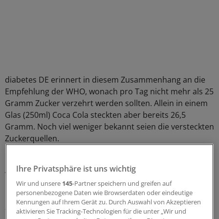
diabetes DE erinnert in diesem Zusammenhang an die
Empfehlung der WHO, wonach pro Tag nicht mehr als 25
Gramm Zucker verzehrt werden sollten. Allein in einem
Glas (250ml) Coca Cola steckten aber bereits 26,5
Gramm. Noch viel weniger bekannt seien die versteckten
Zuckerquellen.
"Den Verbrauchern ist nicht bewusst, dass Zucker in
Ihre Privatsphäre ist uns wichtig
vielen verpackten Lebensmitteln wie Müsli, Pizza oder
Wir und unsere
145
-Partner speichern und greifen auf
Fertigsaucen steckt. Die meisten meinen, sich mit einem
personenbezogene Daten wie Browserdaten oder eindeutige
Glas Apfelrotkohl etwas besonders Gesundes zu kaufen
Kennungen auf Ihrem Gerät zu. Durch Auswahl von Akzeptieren
– dabei ist er eine Zuckerbombe!", so Nicole Mattig-
aktivieren Sie Tracking-Technologien für die unter „Wir und