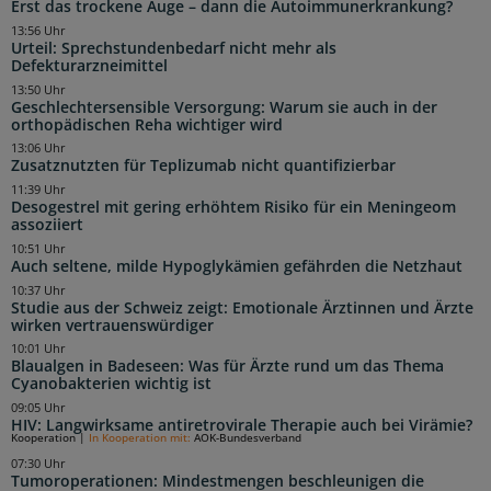
Erst das trockene Auge – dann die Autoimmunerkrankung?
13:56 Uhr
Urteil: Sprechstundenbedarf nicht mehr als
Defekturarzneimittel
13:50 Uhr
Geschlechtersensible Versorgung: Warum sie auch in der
orthopädischen Reha wichtiger wird
13:06 Uhr
Zusatznutzten für Teplizumab nicht quantifizierbar
11:39 Uhr
Desogestrel mit gering erhöhtem Risiko für ein Meningeom
assoziiert
10:51 Uhr
Auch seltene, milde Hypoglykämien gefährden die Netzhaut
10:37 Uhr
Studie aus der Schweiz zeigt: Emotionale Ärztinnen und Ärzte
wirken vertrauenswürdiger
10:01 Uhr
Blaualgen in Badeseen: Was für Ärzte rund um das Thema
Cyanobakterien wichtig ist
09:05 Uhr
HIV: Langwirksame antiretrovirale Therapie auch bei Virämie?
Kooperation
|
In Kooperation mit:
AOK-Bundesverband
07:30 Uhr
Tumoroperationen: Mindestmengen beschleunigen die