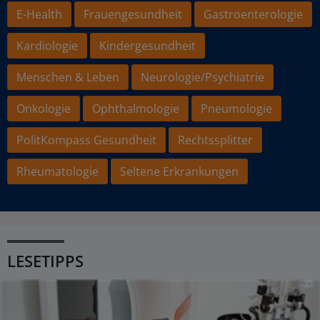
E-Health
Frauengesundheit
Gastroenterologie
Kardiologie
Kindergesundheit
Menschen & Leben
Neurologie/Psychiatrie
Onkologie
Ophthalmologie
Pneumologie
PolitKompass Gesundheit
Rechtssplitter
Rheumatologie
Seltene Erkrankungen
LESETIPPS