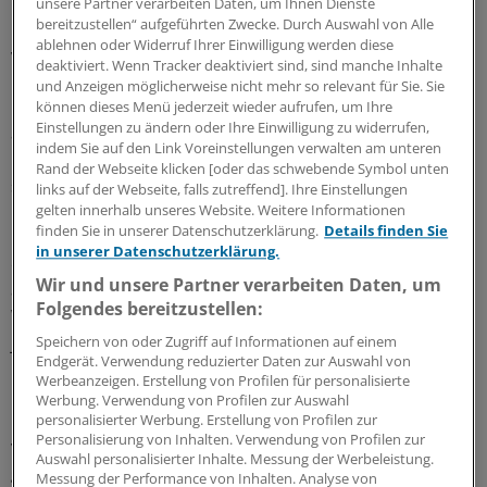
Fabian, Geschäftsführerin von diabetesDE – Deutsche
unsere Partner verarbeiten Daten, um Ihnen Dienste
bereitzustellen“ aufgeführten Zwecke. Durch Auswahl von Alle
Diabetes-Hilfe. Da die Lebensmittelindustrie für
ablehnen oder Widerruf Ihrer Einwilligung werden diese
versteckten zugesetzten Zucker in der Zutatenliste
deaktiviert. Wenn Tracker deaktiviert sind, sind manche Inhalte
immer neue Namen erfinde, rät sie, sich die
und Anzeigen möglicherweise nicht mehr so relevant für Sie. Sie
Nährwerttabelle auf der Rückseite der Verpackungen
können dieses Menü jederzeit wieder aufrufen, um Ihre
Einstellungen zu ändern oder Ihre Einwilligung zu widerrufen,
anzusehen. Hier müsse der Zuckergehalt in Gramm pro
indem Sie auf den Link Voreinstellungen verwalten am unteren
100 Gramm Lebensmittel seit letztem Jahr deklariert
Rand der Webseite klicken [oder das schwebende Symbol unten
sein.
links auf der Webseite, falls zutreffend]. Ihre Einstellungen
gelten innerhalb unseres Website. Weitere Informationen
finden Sie in unserer Datenschutzerklärung.
Details finden Sie
Bei der Facebook-Challenge darf jeder für sich selbst
in unserer Datenschutzerklärung.
entscheiden, wie er den Begriff zuckerfrei für sich
Wir und unsere Partner verarbeiten Daten, um
auslegen möchte. Kein raffinierter Zucker, kein
Folgendes bereitzustellen:
Weißmehl, kein Alkohol, kein Nutellabrot, kein Honig –
jeder darf sich seine eigenen Ziele setzen.
Speichern von oder Zugriff auf Informationen auf einem
Endgerät. Verwendung reduzierter Daten zur Auswahl von
Werbeanzeigen. Erstellung von Profilen für personalisierte
Die Initiatorinnen Andrea Ballschuh und Fabienne Bill
Werbung. Verwendung von Profilen zur Auswahl
haben auf der Grundlage ihrer Erfahrung aus den
personalisierter Werbung. Erstellung von Profilen zur
Personalisierung von Inhalten. Verwendung von Profilen zur
vergangenen beiden Jahren zudem jetzt ein Buch
Auswahl personalisierter Inhalte. Messung der Werbeleistung.
geschrieben: "Zucker is(s) nicht!" erscheint Ende Februar
Messung der Performance von Inhalten. Analyse von