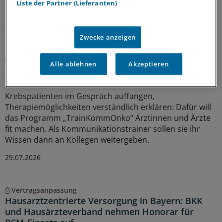
Liste der Partner (Lieferanten)
Nötig sei ein Umdenken an vielen Stellen.
02.08.2026
Zwecke anzeigen
Bundesweites Trainingsprogramm gestartet
Alle ablehnen
Akzeptieren
Acht Millionen Euro für bessere Kommunikation
in der Krebsmedizin
Krebspatienten im Gespräch auffangen,
Therapiemöglichkeiten verständlich erklären: Dafür will
das Programm „TrainKommOnko“ Ärztinnen und Ärzte
fit machen. Als Kommunikationstrainer sollen sie ihr
Wissen dann an Kollegen weitergeben.
29.07.2026
Vertragsanpassung
Hausarztzentrierte Versorgung in Bayern: BKK
und Hausärzteverband nehmen Honorar für