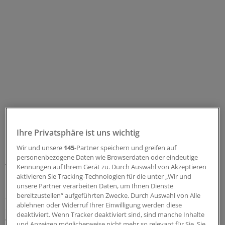
Ihre Privatsphäre ist uns wichtig
Das Amt mit rund 160 Beschäftigten wurde 2018
Wir und unsere
145
-Partner speichern und greifen auf
personenbezogene Daten wie Browserdaten oder eindeutige
gegründet und ist als eigenständige wissenschaftliche
Kennungen auf Ihrem Gerät zu. Durch Auswahl von Akzeptieren
Fachbehörde für die Organisation und Umsetzung vieler
aktivieren Sie Tracking-Technologien für die unter „Wir und
Förderverfahren zuständig. Als jüngstes Projekt startete
unsere Partner verarbeiten Daten, um Ihnen Dienste
bereitzustellen“ aufgeführten Zwecke. Durch Auswahl von Alle
am LfP das „Pflege-SOS-Bayern“ – eine Anlaufstelle, an
ablehnen oder Widerruf Ihrer Einwilligung werden diese
die sich Betroffene bei Missständen in Pflegeheimen
deaktiviert. Wenn Tracker deaktiviert sind, sind manche Inhalte
wenden können.
(mic)
und Anzeigen möglicherweise nicht mehr so relevant für Sie. Sie