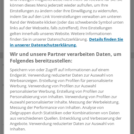
können dieses Menü jederzeit wieder aufrufen, um Ihre
Einstellungen zu ändern oder Ihre Einwilligung zu widerrufen,
0
indem Sie auf den Link Voreinstellungen verwalten am unteren
Rand der Webseite klicken [oder das schwebende Symbol unten
links auf der Webseite, falls zutreffend]. Ihre Einstellungen
Schlagworte:
gelten innerhalb unseres Website. Weitere Informationen
Bayern
Pflege
Pflegekräfte
finden Sie in unserer Datenschutzerklärung.
Details finden Sie
in unserer Datenschutzerklärung.
Wir und unsere Partner verarbeiten Daten, um
Folgendes bereitzustellen:
Speichern von oder Zugriff auf Informationen auf einem
MEHR ZUM THEMA
Endgerät. Verwendung reduzierter Daten zur Auswahl von
Werbeanzeigen. Erstellung von Profilen für personalisierte
Positionspapier
Werbung. Verwendung von Profilen zur Auswahl
„Überbordende Bürokratie“: Wirtschaftsrat der
personalisierter Werbung. Erstellung von Profilen zur
CDU sorgt sich um Zukunft der
Personalisierung von Inhalten. Verwendung von Profilen zur
Auswahl personalisierter Inhalte. Messung der Werbeleistung.
Pflegeinfrastruktur
Messung der Performance von Inhalten. Analyse von
Bau, Erhalt und Modernisierung von Pflegeimmobilien
Zielgruppen durch Statistiken oder Kombinationen von Daten
aus verschiedenen Quellen. Entwicklung und Verbesserung der
seien Voraussetzungen für den Erhalt der pflegerischen
Angebote. Verwendung reduzierter Daten zur Auswahl von
Versorgung, stellt der CDU-Wirtschaftsrat fest.
Inhalten.
Bürokratische Eingriffe aber bremsten die Träger aus.