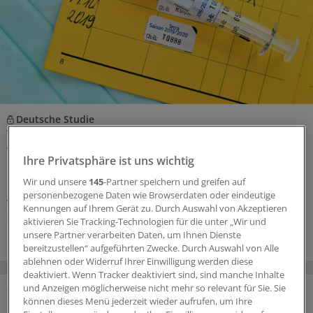
Deutsche Studie
Wenn Atemwegsinfektionen aufs Herz gehen –
was tun?
Ihre Privatsphäre ist uns wichtig
Eine deutsche Studie zeigt den Zusammenhang von
Wir und unsere
145
-Partner speichern und greifen auf
Infektionswellen und der Gesamtsterblichkeit in den
personenbezogene Daten wie Browserdaten oder eindeutige
vergangenen 14 Jahren. Welche Empfehlungen lassen
Kennungen auf Ihrem Gerät zu. Durch Auswahl von Akzeptieren
sich daraus ableiten?
aktivieren Sie Tracking-Technologien für die unter „Wir und
unsere Partner verarbeiten Daten, um Ihnen Dienste
bereitzustellen“ aufgeführten Zwecke. Durch Auswahl von Alle
ablehnen oder Widerruf Ihrer Einwilligung werden diese
deaktiviert. Wenn Tracker deaktiviert sind, sind manche Inhalte
und Anzeigen möglicherweise nicht mehr so relevant für Sie. Sie
können dieses Menü jederzeit wieder aufrufen, um Ihre
MEISTGELESEN