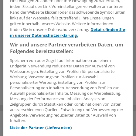
Einstellungen zu ändern oder Ihre Einwilligung zu widerrufen,
indem Sie auf den Link Voreinstellungen verwalten am unteren
Rand der Webseite klicken [oder das schwebende Symbol unten
Vor- und Nachteile der Therapie
1
links auf der Webseite, falls zutreffend]. Ihre Einstellungen
Kortikosteroide bei COPD: Was spricht
gelten innerhalb unseres Website. Weitere Informationen
dafür – und was dagegen?
finden Sie in unserer Datenschutzerklärung.
Details finden Sie
in unserer Datenschutzerklärung.
Von ungefährlich bis akut lebensbedrohlich
2
Wir und unsere Partner verarbeiten Daten, um
Leitsymptom Dyspnoe: So geht’s rasch
Folgendes bereitzustellen:
zur richtigen Diagnose
Speichern von oder Zugriff auf Informationen auf einem
Endgerät. Verwendung reduzierter Daten zur Auswahl von
Deutsche Studie
3
Werbeanzeigen. Erstellung von Profilen für personalisierte
Wenn Atemwegsinfektionen aufs Herz
Werbung. Verwendung von Profilen zur Auswahl
gehen – was tun?
personalisierter Werbung. Erstellung von Profilen zur
Personalisierung von Inhalten. Verwendung von Profilen zur
Auswahl personalisierter Inhalte. Messung der Werbeleistung.
Messung der Performance von Inhalten. Analyse von
Zielgruppen durch Statistiken oder Kombinationen von Daten
aus verschiedenen Quellen. Entwicklung und Verbesserung der
Angebote. Verwendung reduzierter Daten zur Auswahl von
Inhalten.
Liste der Partner (Lieferanten)