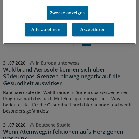
Zwecke anzeigen
Alle ablehnen
Akzeptieren
«
1
2
3
4
5
»
31.07.2026 |
In Europa unterwegs
Waldbrand-Aerosole können sich über
Südeuropas Grenzen hinweg negativ auf die
Gesundheit auswirken
Rauchaerosole der Waldbrände in Südeuropa werden einer
Prognose nach bis nach Mitteleuropa transportiert. Was
bedeutet das für die Gesundheit auch hierzulande und wer ist
besonders gefährdet?
31.07.2026 |
Deutsche Studie
Wenn Atemwegsinfektionen aufs Herz gehen –
was tun?