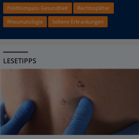
PolitKompass Gesundheit
Rechtssplitter
Rheumatologie
Seltene Erkrankungen
LESETIPPS