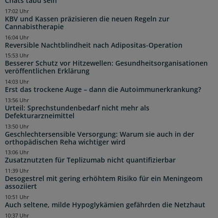
Chats tabu sein
17:02 Uhr
KBV und Kassen präzisieren die neuen Regeln zur
Cannabistherapie
16:04 Uhr
Reversible Nachtblindheit nach Adipositas-Operation
15:53 Uhr
Besserer Schutz vor Hitzewellen: Gesundheitsorganisationen
veröffentlichen Erklärung
14:03 Uhr
Erst das trockene Auge – dann die Autoimmunerkrankung?
13:56 Uhr
Urteil: Sprechstundenbedarf nicht mehr als
Defekturarzneimittel
13:50 Uhr
Geschlechtersensible Versorgung: Warum sie auch in der
orthopädischen Reha wichtiger wird
13:06 Uhr
Zusatznutzten für Teplizumab nicht quantifizierbar
11:39 Uhr
Desogestrel mit gering erhöhtem Risiko für ein Meningeom
assoziiert
10:51 Uhr
Auch seltene, milde Hypoglykämien gefährden die Netzhaut
10:37 Uhr