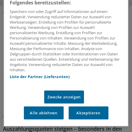
Folgendes bereitzustellen:
Speichern von oder Zugriff auf Informationen auf einem
Endgerät. Verwendung reduzierter Daten zur Auswahl von
MEHR ZUM THEMA
Werbeanzeigen. Erstellung von Profilen für personalisierte
Werbung. Verwendung von Profilen zur Auswahl
Soziale Pflegeversicherung
personalisierter Werbung. Erstellung von Profilen zur
„Diesem Weg werden wir nicht zustimmen“:
Personalisierung von Inhalten. Verwendung von Profilen zur
Auswahl personalisierter Inhalte. Messung der Werbeleistung.
Ostdeutsche Regierungschefs begehren gegen
Messung der Performance von Inhalten. Analyse von
Pflegereform auf
Zielgruppen durch Statistiken oder Kombinationen von Daten
aus verschiedenen Quellen. Entwicklung und Verbesserung der
Klare Botschaft an den neuen
Angebote. Verwendung reduzierter Daten zur Auswahl von
Bundesgesundheitsminister Carsten Linnemann: Die
Inhalten.
Ministerpräsidenten von Sachsen, Sachsen-Anhalt und
Liste der Partner (Lieferanten)
Thüringen fordern Korrekturen an der geplanten
Pflegereform. Ein Punkt stört sie besonders.
31.07.2026
Zwecke anzeigen
Alle ablehnen
Akzeptieren
Umfrage unter KVen
Erstes Quartal mit Entbudgetierung:
Auszahlungsquoten steigen – besonders in den