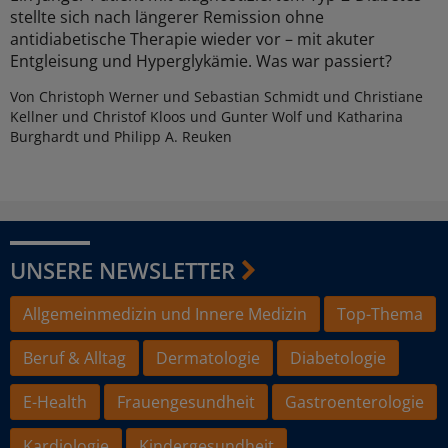
stellte sich nach längerer Remission ohne
antidiabetische Therapie wieder vor – mit akuter
Entgleisung und Hyperglykämie. Was war passiert?
Von Christoph Werner und Sebastian Schmidt und Christiane
Kellner und Christof Kloos und Gunter Wolf und Katharina
Burghardt und Philipp A. Reuken
UNSERE NEWSLETTER
Allgemeinmedizin und Innere Medizin
Top-Thema
Beruf & Alltag
Dermatologie
Diabetologie
E-Health
Frauengesundheit
Gastroenterologie
Kardiologie
Kindergesundheit