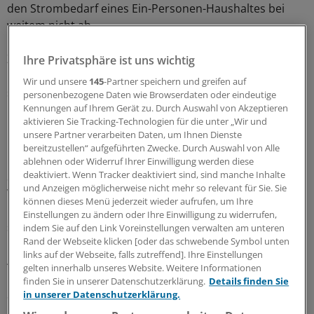
den Strombedarf eines Ein-Personen-Haushaltes bei
weitem nicht ab.
Zudem sitzen gerade viele arme Menschen in teuren
Ihre Privatsphäre ist uns wichtig
Grundversorgungstarifen für ihren Strom fest; bei
Wir und unsere
145
-Partner speichern und greifen auf
schlechter Bonität der Kunden schließen viele Versorger
personenbezogene Daten wie Browserdaten oder eindeutige
Kennungen auf Ihrem Gerät zu. Durch Auswahl von Akzeptieren
keine günstigeren Sonderverträge ab. Weil sie kein Geld
aktivieren Sie Tracking-Technologien für die unter „Wir und
haben, können sich viele keine neuen Geräte leisten und
unsere Partner verarbeiten Daten, um Ihnen Dienste
behalten ihre alten "Stromfresser".
bereitzustellen“ aufgeführten Zwecke. Durch Auswahl von Alle
ablehnen oder Widerruf Ihrer Einwilligung werden diese
deaktiviert. Wenn Tracker deaktiviert sind, sind manche Inhalte
Stromsperren kommen nicht über Nacht. Auch die
und Anzeigen möglicherweise nicht mehr so relevant für Sie. Sie
Versorger bemühen sich – schon wegen des
können dieses Menü jederzeit wieder aufrufen, um Ihre
Einnahmeausfalls und des Imageverlustes durch
Einstellungen zu ändern oder Ihre Einwilligung zu widerrufen,
spektakuläre Fälle – den letzten Schritt zu vermeiden.
indem Sie auf den Link Voreinstellungen verwalten am unteren
Rand der Webseite klicken [oder das schwebende Symbol unten
Betroffene stecken aber oft bereits in einer
links auf der Webseite, falls zutreffend]. Ihre Einstellungen
Abwärtsspirale durch persönliche Umstände wie
gelten innerhalb unseres Website. Weitere Informationen
Überschuldung, Krankheit, Arbeitslosigkeit oder
finden Sie in unserer Datenschutzerklärung.
Details finden Sie
Scheidung.
in unserer Datenschutzerklärung.