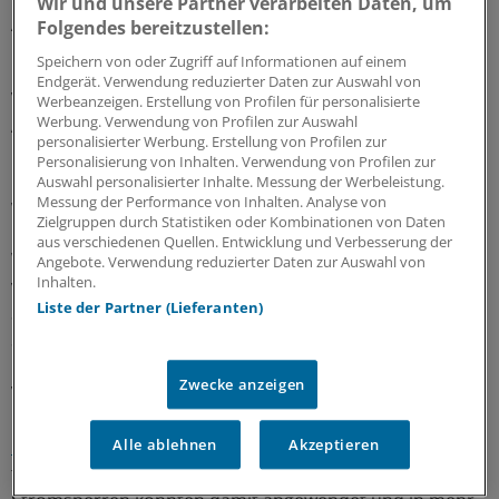
Wir und unsere Partner verarbeiten Daten, um
Alltagskompetenz fehlt
Folgendes bereitzustellen:
Speichern von oder Zugriff auf Informationen auf einem
Hinzu kommen nach den Beobachtungen der
Endgerät. Verwendung reduzierter Daten zur Auswahl von
Verbraucherzentralen oft fehlende Sprachfähigkeit und
Werbeanzeigen. Erstellung von Profilen für personalisierte
Werbung. Verwendung von Profilen zur Auswahl
Alltagskompetenz: Die Stromkunden suchen viel zu spät
personalisierter Werbung. Erstellung von Profilen zur
Hilfe und verstehen nicht, dass Miet- und
Personalisierung von Inhalten. Verwendung von Profilen zur
Energieschulden als erstes beglichen werden müssen,
Auswahl personalisierter Inhalte. Messung der Werbeleistung.
Messung der Performance von Inhalten. Analyse von
weil sonst die Existenz in Gefahr gerät.
Zielgruppen durch Statistiken oder Kombinationen von Daten
aus verschiedenen Quellen. Entwicklung und Verbesserung der
Was können die Verbraucherzentralen tun? Beraten und
Angebote. Verwendung reduzierter Daten zur Auswahl von
Inhalten.
vermitteln. Viele Betroffene bekommen Hartz IV. Bei
Liste der Partner (Lieferanten)
Stromsperren werden sie oft zwischen Versorger und
Sozialbehörde hin- und hergeschickt und verlieren so
kostbare Zeit. Die Beratungsstellen der NRW-
Zwecke anzeigen
Verbraucherzentrale helfen hier im Rahmen des
landesweiten Vorreiterprojektes
"NRW bekämpft
Alle ablehnen
Akzeptieren
Energiearmut"
, das von Stadtwerken und dem Land
finanziell getragen wird. Mehr als 80 Prozent der