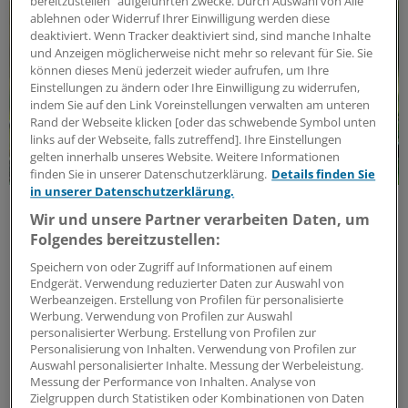
bereitzustellen“ aufgeführten Zwecke. Durch Auswahl von Alle
ablehnen oder Widerruf Ihrer Einwilligung werden diese
deaktiviert. Wenn Tracker deaktiviert sind, sind manche Inhalte
und Anzeigen möglicherweise nicht mehr so relevant für Sie. Sie
können dieses Menü jederzeit wieder aufrufen, um Ihre
Einstellungen zu ändern oder Ihre Einwilligung zu widerrufen,
indem Sie auf den Link Voreinstellungen verwalten am unteren
Rand der Webseite klicken [oder das schwebende Symbol unten
links auf der Webseite, falls zutreffend]. Ihre Einstellungen
gelten innerhalb unseres Website. Weitere Informationen
finden Sie in unserer Datenschutzerklärung.
Details finden Sie
in unserer Datenschutzerklärung.
Klimawandel und Gesundheitswesen
Wir und unsere Partner verarbeiten Daten, um
Klimaschutz und Gesundheit:
Folgendes bereitzustellen:
Herausforderungen und Lösungen
Speichern von oder Zugriff auf Informationen auf einem
Was bedeutet der Klimawandel für die menschliche
Endgerät. Verwendung reduzierter Daten zur Auswahl von
Gesundheit? Welche Menschen sind besonders
Werbeanzeigen. Erstellung von Profilen für personalisierte
betroffen, wie können sie geschützt und auf
Werbung. Verwendung von Profilen zur Auswahl
Klimaextreme vorbereitet werden? Und was bedeutet
personalisierter Werbung. Erstellung von Profilen zur
Personalisierung von Inhalten. Verwendung von Profilen zur
das für Praxen und Kliniken?
Auswahl personalisierter Inhalte. Messung der Werbeleistung.
Kooperation
|
In Kooperation mit:
Frankfurter Forum
Messung der Performance von Inhalten. Analyse von
Zielgruppen durch Statistiken oder Kombinationen von Daten