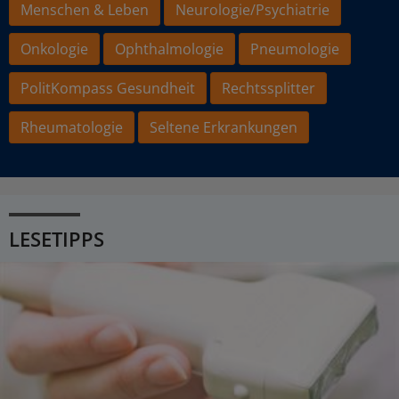
Menschen & Leben
Neurologie/Psychiatrie
Onkologie
Ophthalmologie
Pneumologie
PolitKompass Gesundheit
Rechtssplitter
Rheumatologie
Seltene Erkrankungen
LESETIPPS