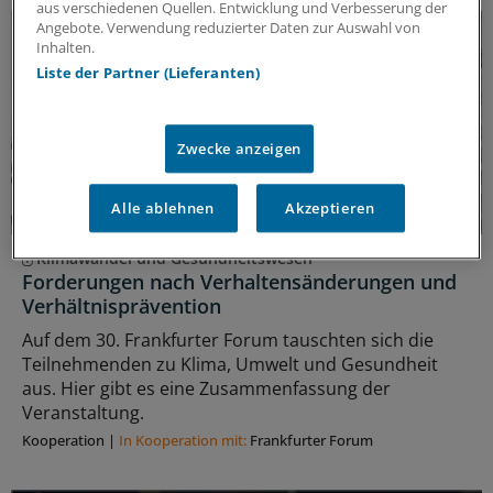
aus verschiedenen Quellen. Entwicklung und Verbesserung der
Angebote. Verwendung reduzierter Daten zur Auswahl von
Inhalten.
Liste der Partner (Lieferanten)
Zwecke anzeigen
Alle ablehnen
Akzeptieren
Klimawandel und Gesundheitswesen
Forderungen nach Verhaltensänderungen und
Verhältnisprävention
Auf dem 30. Frankfurter Forum tauschten sich die
Teilnehmenden zu Klima, Umwelt und Gesundheit
aus. Hier gibt es eine Zusammenfassung der
Veranstaltung.
Kooperation
|
In Kooperation mit:
Frankfurter Forum