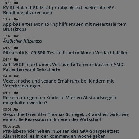
14:44 Uhr
KV Rheinland-Pfalz rät prophylaktisch weiterhin ePA-
Befüllung abzurechnen
13:02 Uhr
App-basiertes Monitoring hilft Frauen mit metastasiertem
Brustkrebs
12:43 Uhr
Ärztlicher Hitzehass
04:30 Uhr
Pilzkeratitis: CRISPR-Test hilft bei unklaren Verdachtsfällen
04:16 Uhr
Anti-VEGF-Injektionen: Versäumte Termine kosten nAMD-
Patienten wohl Sehschärfe
04:04 Uhr
Vegetarische und vegane Ernährung bei Kindern mit
Vorerkrankungen
04:00 Uhr
Reiseimpfungen bei Kindern: Müssen Abstandsregeln
eingehalten werden?
03:05 Uhr
Gesundheitsrechtler Thomas Schlegel: „Krankheit wirkt wie
eine stille Rezession im Inneren der Wirtschaft“
06.08.2026
Praxisbesonderheiten in Zeiten des GKV-Spargesetzes:
Klarheit soll es in der kommenden Woche geben