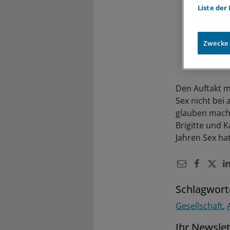
Liste der
Zwecke
Den Auftakt ma
Sex nicht bei 
glauben machen
Brigitte und 
Jahren Sex ha
Schlagwort
Gesellschaft
Ihr Newsle