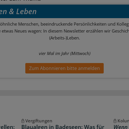
en & Leben
hnliche Menschen, beeindruckende Persönlichkeiten und Kolle
ie etwas Neues wagen: In diesem Newsletter erzählen wir Geschic
(Arbeits-)Leben.
vier Mal im Jahr (Mittwoch)
Zum Abonnieren bitte anmelden
Vergiftungen
Kolum
ellen:
Blaualgen in Badeseen: Was für
Wenn 