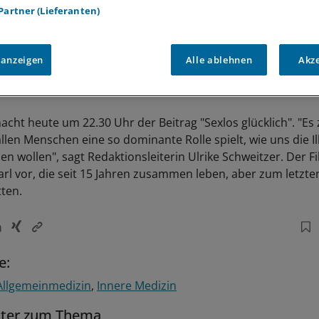
 Partner (Lieferanten)
 anzeigen
Alle ablehnen
Akz
cht heute um 22.30 Uhr der Beitrag "Sexlos glücklich". "Es z
allen Menschen eine so dominante Rolle spielt, wie uns die Il
 wollen", sagt Redaktionsleiterin Ulrike Schweitzer. Der Fi
Karl vor, die seit 15 Jahren zusammen leben, aber zum letzte
tten.
e:
Allgemeinmedizin
Innere Medizin
tter zum Thema