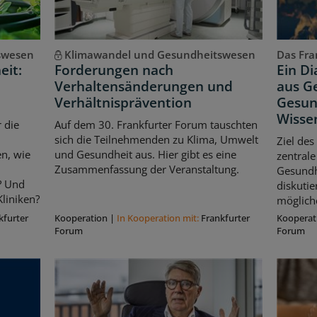
swesen
Klimawandel und Gesundheitswesen
Das Fran
eit:
Forderungen nach
Ein D
Verhaltensänderungen und
aus Ge
Verhältnisprävention
Gesun
Wisse
 die
Auf dem 30. Frankfurter Forum tauschten
sich die Teilnehmenden zu Klima, Umwelt
Ziel des
n, wie
und Gesundheit aus. Hier gibt es eine
zentrale
Zusammenfassung der Veranstaltung.
Gesundhe
? Und
diskuti
liniken?
möglich
kfurter
Kooperation
|
In Kooperation mit:
Frankfurter
Kooperat
Forum
Forum