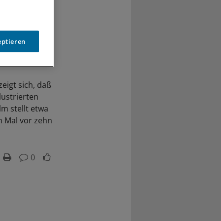
eptieren
eigt sich, daß
lustrierten
lm stellt etwa
n Mal vor zehn
0