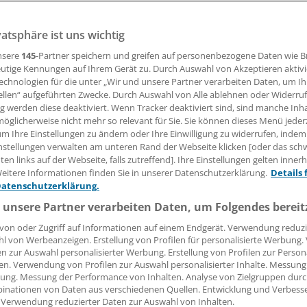
vatsphäre ist uns wichtig
15.11.2006, 08:00 Uhr
nsere
145
-Partner speichern und greifen auf personenbezogene Daten wie 
utige Kennungen auf Ihrem Gerät zu. Durch Auswahl von Akzeptieren aktivi
echnologien für die unter „Wir und unsere Partner verarbeiten Daten, um I
ellen“ aufgeführten Zwecke. Durch Auswahl von Alle ablehnen oder Widerruf
In der Reihe "Hauptsache Liebe - Menschen hautnah" beleu
ng werden diese deaktiviert. Wenn Tracker deaktiviert sind, sind manche Inh
öglicherweise nicht mehr so relevant für Sie. Sie können dieses Menü jeder
heute an in fünf Folgen ein großes Gefühl in all seinen Fac
um Ihre Einstellungen zu ändern oder Ihre Einwilligung zu widerrufen, indem
nstellungen verwalten am unteren Rand der Webseite klicken [oder das sc
 18jährige und ihre große Liebe. Eine Domina kommt zu Wo
en links auf der Webseite, falls zutreffend]. Ihre Einstellungen gelten inner
en Alltag. Paare erzählen, wie sie trotz großer Probleme ge
eitere Informationen finden Sie in unserer Datenschutzerklärung.
Details 
Datenschutzerklärung.
erausgefunden haben. Und ein Familienvater bekennt sich d
 fremdgeht.
 unsere Partner verarbeiten Daten, um Folgendes bereit
von oder Zugriff auf Informationen auf einem Endgerät. Verwendung reduzi
l von Werbeanzeigen. Erstellung von Profilen für personalisierte Werbung
en zur Auswahl personalisierter Werbung. Erstellung von Profilen zur Person
en. Verwendung von Profilen zur Auswahl personalisierter Inhalte. Messung
ung. Messung der Performance von Inhalten. Analyse von Zielgruppen durch
inationen von Daten aus verschiedenen Quellen. Entwicklung und Verbess
 Verwendung reduzierter Daten zur Auswahl von Inhalten.