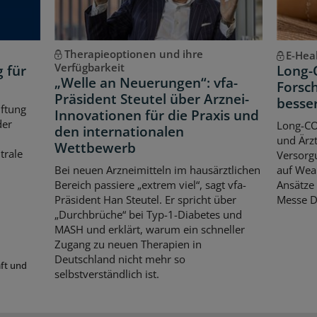
Therapieoptionen und ihre
E-Hea
Verfügbarkeit
g für
Long-
„Welle an Neuerungen“: vfa-
Forsch
Präsident Steutel über Arznei-
besse
iftung
Innovationen für die Praxis und
der
Long-CO
den internationalen
und Ärzt
Wettbewerb
trale
Versorgu
Bei neuen Arzneimitteln im hausärztlichen
auf Wear
Bereich passiere „extrem viel“, sagt vfa-
Ansätze 
Präsident Han Steutel. Er spricht über
Messe D
„Durchbrüche“ bei Typ-1-Diabetes und
MASH und erklärt, warum ein schneller
Zugang zu neuen Therapien in
Deutschland nicht mehr so
aft und
selbstverständlich ist.