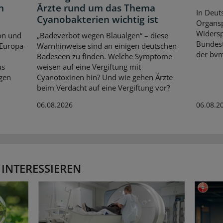
n
Ärzte rund um das Thema
In Deut
Cyanobakterien wichtig ist
Organsp
Widersp
on und
„Badeverbot wegen Blaualgen“ – diese
Bundest
 Europa-
Warnhinweise sind an einigen deutschen
der bvm
Badeseen zu finden. Welche Symptome
us
weisen auf eine Vergiftung mit
gen
Cyanotoxinen hin? Und wie gehen Ärzte
beim Verdacht auf eine Vergiftung vor?
06.08.2026
06.08.2
 INTERESSIEREN