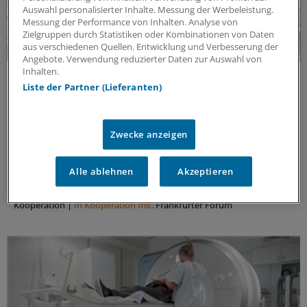
Auswahl personalisierter Inhalte. Messung der Werbeleistung.
Messung der Performance von Inhalten. Analyse von
Zielgruppen durch Statistiken oder Kombinationen von Daten
aus verschiedenen Quellen. Entwicklung und Verbesserung der
Angebote. Verwendung reduzierter Daten zur Auswahl von
Inhalten.
Klimawandel und Gesundheitswesen
Liste der Partner (Lieferanten)
Klimaschutz und Gesundheit:
Herausforderungen und Lösungen
Was bedeutet der Klimawandel für die menschliche
Zwecke anzeigen
Gesundheit? Welche Menschen sind besonders
betroffen, wie können sie geschützt und auf
Klimaextreme vorbereitet werden? Und was bedeutet
Alle ablehnen
Akzeptieren
das für Praxen und Kliniken?
Kooperation
|
In Kooperation mit:
Frankfurter Forum