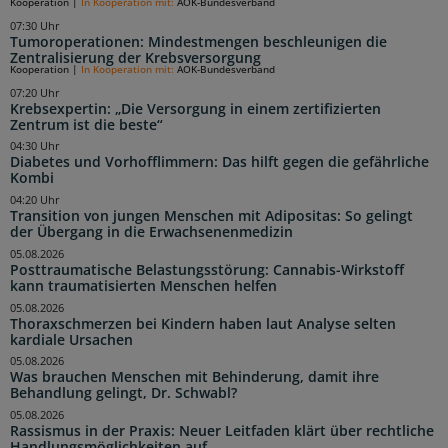
Kooperation
|
In Kooperation mit:
AOK-Bundesverband
07:30 Uhr
Tumoroperationen: Mindestmengen beschleunigen die
Zentralisierung der Krebsversorgung
Kooperation
|
In Kooperation mit:
AOK-Bundesverband
07:20 Uhr
Krebsexpertin: „Die Versorgung in einem zertifizierten
Zentrum ist die beste“
04:30 Uhr
Diabetes und Vorhofflimmern: Das hilft gegen die gefährliche
Kombi
04:20 Uhr
Transition von jungen Menschen mit Adipositas: So gelingt
der Übergang in die Erwachsenenmedizin
05.08.2026
Posttraumatische Belastungsstörung: Cannabis-Wirkstoff
kann traumatisierten Menschen helfen
05.08.2026
Thoraxschmerzen bei Kindern haben laut Analyse selten
kardiale Ursachen
05.08.2026
Was brauchen Menschen mit Behinderung, damit ihre
Behandlung gelingt, Dr. Schwabl?
05.08.2026
Rassismus in der Praxis: Neuer Leitfaden klärt über rechtliche
Handlungsmöglichkeiten auf