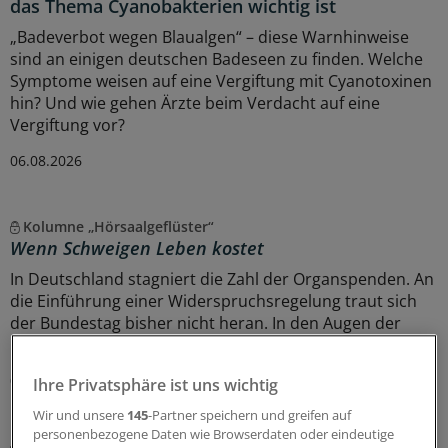
das Thema Cyanobakterien wichtig ist
„Badeverbot wegen Blaualgen“ – diese Warnhinweise
sind an einigen deutschen Badeseen zu finden. Welche
Symptome weisen auf eine Vergiftung mit Cyanotoxinen
hin? Und wie gehen Ärzte beim Verdacht auf eine
Vergiftung vor?
06.08.2026
Kolumne „Hörsaalgeflüster“
Wenn Schweigen Leben kostet
In Deutschland stagniert die Zahl der Organspenden. An
die Einführung einer Widerspruchsregelung traut sich
der Bundestag bisher nicht heran. In den Augen der
bvmd führt daran kein Weg vorbei.
06.08.2026
Ihre Privatsphäre ist uns wichtig
Wir und unsere
145
-Partner speichern und greifen auf
personenbezogene Daten wie Browserdaten oder eindeutige
Start-up