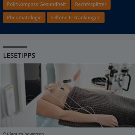
PolitKompass Gesundheit
Rechtssplitter
Rheumatologie
Seltene Erkrankungen
LESETIPPS
Plaques bewerten