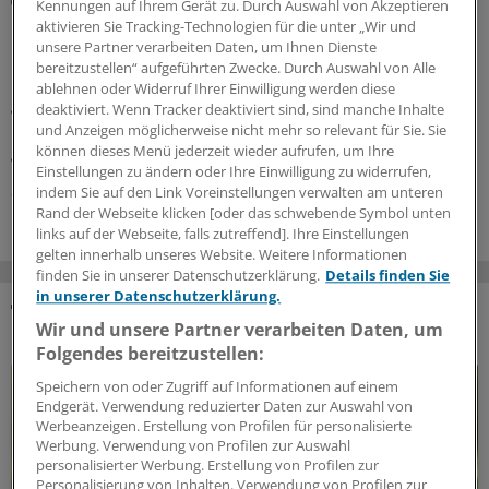
Kennungen auf Ihrem Gerät zu. Durch Auswahl von Akzeptieren
Kryokonservierung: Der Traum vom ewigen
aktivieren Sie Tracking-Technologien für die unter „Wir und
Leben
unsere Partner verarbeiten Daten, um Ihnen Dienste
bereitzustellen“ aufgeführten Zwecke. Durch Auswahl von Alle
Langlebigkeitsforscher Emil Kendziorra hat ein Start-up
ablehnen oder Widerruf Ihrer Einwilligung werden diese
gegründet, das Menschen nach dem Tod
deaktiviert. Wenn Tracker deaktiviert sind, sind manche Inhalte
kryokonserviert. Kritik an seinem Projekt ist der Arzt
und Anzeigen möglicherweise nicht mehr so relevant für Sie. Sie
gewohnt – lässt sich aber nicht beirren.
können dieses Menü jederzeit wieder aufrufen, um Ihre
Einstellungen zu ändern oder Ihre Einwilligung zu widerrufen,
31.07.2026
indem Sie auf den Link Voreinstellungen verwalten am unteren
Rand der Webseite klicken [oder das schwebende Symbol unten
links auf der Webseite, falls zutreffend]. Ihre Einstellungen
gelten innerhalb unseres Website. Weitere Informationen
finden Sie in unserer Datenschutzerklärung.
Details finden Sie
in unserer Datenschutzerklärung.
Wir und unsere Partner verarbeiten Daten, um
DAS KÖNNTE SIE AUCH INTERESSIEREN
Folgendes bereitzustellen:
Speichern von oder Zugriff auf Informationen auf einem
Endgerät. Verwendung reduzierter Daten zur Auswahl von
Werbeanzeigen. Erstellung von Profilen für personalisierte
Werbung. Verwendung von Profilen zur Auswahl
personalisierter Werbung. Erstellung von Profilen zur
Personalisierung von Inhalten. Verwendung von Profilen zur