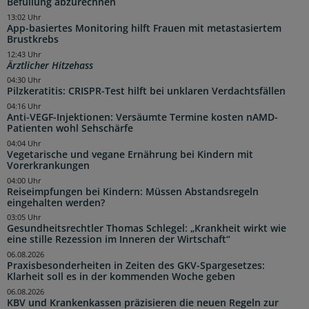
Befüllung abzurechnen
13:02 Uhr
App-basiertes Monitoring hilft Frauen mit metastasiertem
Brustkrebs
12:43 Uhr
Ärztlicher Hitzehass
04:30 Uhr
Pilzkeratitis: CRISPR-Test hilft bei unklaren Verdachtsfällen
04:16 Uhr
Anti-VEGF-Injektionen: Versäumte Termine kosten nAMD-
Patienten wohl Sehschärfe
04:04 Uhr
Vegetarische und vegane Ernährung bei Kindern mit
Vorerkrankungen
04:00 Uhr
Reiseimpfungen bei Kindern: Müssen Abstandsregeln
eingehalten werden?
03:05 Uhr
Gesundheitsrechtler Thomas Schlegel: „Krankheit wirkt wie
eine stille Rezession im Inneren der Wirtschaft“
06.08.2026
Praxisbesonderheiten in Zeiten des GKV-Spargesetzes:
Klarheit soll es in der kommenden Woche geben
06.08.2026
KBV und Krankenkassen präzisieren die neuen Regeln zur