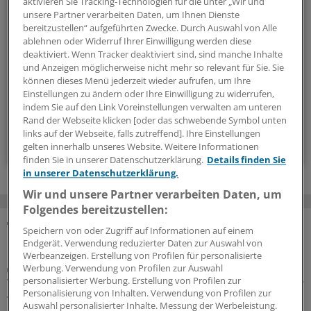
aktivieren Sie Tracking-Technologien für die unter „Wir und
unsere Partner verarbeiten Daten, um Ihnen Dienste
Außergewöhnliche Menschen, beeindruckende
bereitzustellen“ aufgeführten Zwecke. Durch Auswahl von Alle
Persönlichkeiten und Kolleginnen und Kollegen, die etwas
ablehnen oder Widerruf Ihrer Einwilligung werden diese
Neues wagen: In diesem Newsletter erzählen wir
deaktiviert. Wenn Tracker deaktiviert sind, sind manche Inhalte
Geschichten aus dem (Arbeits-)Leben.
und Anzeigen möglicherweise nicht mehr so relevant für Sie. Sie
können dieses Menü jederzeit wieder aufrufen, um Ihre
Einstellungen zu ändern oder Ihre Einwilligung zu widerrufen,
vier Mal im Jahr (Mittwoch)
indem Sie auf den Link Voreinstellungen verwalten am unteren
Rand der Webseite klicken [oder das schwebende Symbol unten
links auf der Webseite, falls zutreffend]. Ihre Einstellungen
Zum Abonnieren bitte anmelden
gelten innerhalb unseres Website. Weitere Informationen
finden Sie in unserer Datenschutzerklärung.
Details finden Sie
in unserer Datenschutzerklärung.
Wir und unsere Partner verarbeiten Daten, um
Folgendes bereitzustellen:
Speichern von oder Zugriff auf Informationen auf einem
MEHR ZUM THEMA
Endgerät. Verwendung reduzierter Daten zur Auswahl von
Werbeanzeigen. Erstellung von Profilen für personalisierte
Entzündliche Gefäßerkrankungen
Werbung. Verwendung von Profilen zur Auswahl
Thrombangiitis obliterans könnte wieder häufiger
personalisierter Werbung. Erstellung von Profilen zur
Personalisierung von Inhalten. Verwendung von Profilen zur
werden: Wie Sie sie erkennen
Auswahl personalisierter Inhalte. Messung der Werbeleistung.