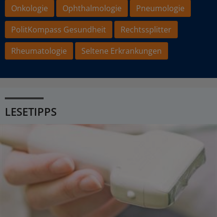
Onkologie
Ophthalmologie
Pneumologie
PolitKompass Gesundheit
Rechtssplitter
Rheumatologie
Seltene Erkrankungen
LESETIPPS