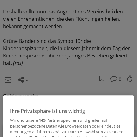
Deshalb sollte nun das Angebot des Vereins bei den
vielen Ehrenamtlichen, die den Flüchtlingen helfen,
bekannt gemacht werden.
Grüne Bänder sind das Symbol für die
Kinderhospizarbeit, die in diesem Jahr mit dem Tag der
Kinderhospizarbeit ihr zehnjähriges Bestehen gefeiert
hat.
(ras)
0
Schlagworte:
Flüchtlinge
Sterbebegleitung / Sterbehilfe
Ihre Privatsphäre ist uns wichtig
Ihr Newsletter zum Thema
Wir und unsere
145
-Partner speichern und greifen auf
personenbezogene Daten wie Browserdaten oder eindeutige
Menschen & Leben
Kennungen auf Ihrem Gerät zu. Durch Auswahl von Akzeptieren