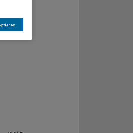
en in Sachsen.
m kümmert sich
etzigen
eptieren