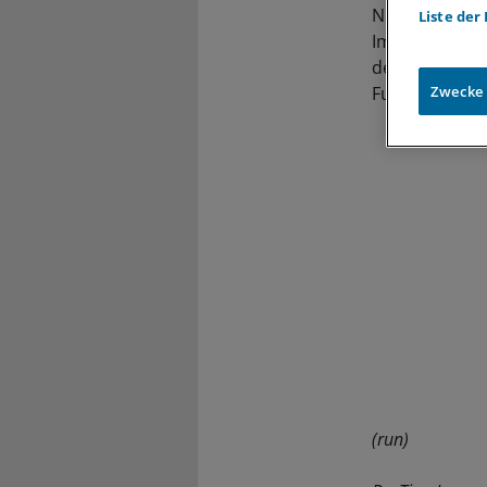
Notarzt arbeit
Liste der
Im vergangene
der ehemalige
Fußballspieler
Zwecke
(run)