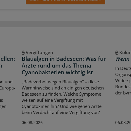
Vergiftungen
Kolum
ellen:
Blaualgen in Badeseen: Was für
Wenn 
n
Ärzte rund um das Thema
In Deut
Cyanobakterien wichtig ist
Organsp
Widersp
on und
„Badeverbot wegen Blaualgen“ – diese
Bundest
 Europa-
Warnhinweise sind an einigen deutschen
der bvm
Badeseen zu finden. Welche Symptome
us
weisen auf eine Vergiftung mit
gen
Cyanotoxinen hin? Und wie gehen Ärzte
beim Verdacht auf eine Vergiftung vor?
06.08.2026
06.08.2