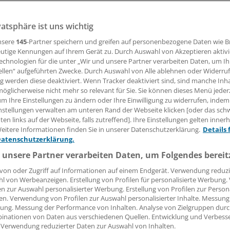
vatsphäre ist uns wichtig
05.11.2007, 05:00 Uhr
nsere
145
-Partner speichern und greifen auf personenbezogene Daten wie 
utige Kennungen auf Ihrem Gerät zu. Durch Auswahl von Akzeptieren aktivi
echnologien für die unter „Wir und unsere Partner verarbeiten Daten, um I
ellen“ aufgeführten Zwecke. Durch Auswahl von Alle ablehnen oder Widerruf
in Rettungshubschrauber über den Kopf hinwegdröhnt, k
ng werden diese deaktiviert. Wenn Tracker deaktiviert sind, sind manche Inh
e auf: Zu welchem schweren Unfall wird der wohl unterwegs
öglicherweise nicht mehr so relevant für Sie. Sie können dieses Menü jeder
um Ihre Einstellungen zu ändern oder Ihre Einwilligung zu widerrufen, indem
ient darin liegt, der um sein Leben kämpft? Den Alltag im
nstellungen verwalten am unteren Rand der Webseite klicken [oder das sc
hrauber schildert aus ganz persönlicher Sicht der Notarzt 
en links auf der Webseite, falls zutreffend]. Ihre Einstellungen gelten inner
nem Buch "Am Leben". Mit großer Sensibilität und ebenso g
eitere Informationen finden Sie in unserer Datenschutzerklärung.
Details 
chreibt der 44-jährige Mediziner seine Erlebnisse aus über 
Datenschutzerklärung.
ettungshubschraubers.
 unsere Partner verarbeiten Daten, um Folgendes bereit
von oder Zugriff auf Informationen auf einem Endgerät. Verwendung reduzi
 bewegende und zermürbende Situationen bei schweren Un
l von Werbeanzeigen. Erstellung von Profilen für personalisierte Werbung
müsante menschliche Begegnungen und die Auswirkungen d
en zur Auswahl personalisierter Werbung. Erstellung von Profilen zur Person
en. Verwendung von Profilen zur Auswahl personalisierter Inhalte. Messung
 psychische Belastungen auf das Familienleben. So ist ein i
ung. Messung der Performance von Inhalten. Analyse von Zielgruppen durch
ges Buch entstanden, das jenseits spektakulärer Fernsehser
inationen von Daten aus verschiedenen Quellen. Entwicklung und Verbess
Einblick in die Arbeit eines Rettungsfliegers gibt. Lorenz, der 
 Verwendung reduzierter Daten zur Auswahl von Inhalten.