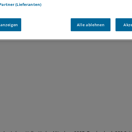
et, gehört seit zwölf Jahren zu den fliegenden Rettungsärzt
 Partner (Lieferanten)
n Jahr eröffnete er eine eigene Praxis in Dresden. Seitde
 Spieler des 1. FC Dynamo auch um das Wohlbefinden der j
.
 anzeigen
Alle ablehnen
Akz