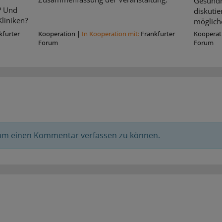
Gesundhe
? Und
diskuti
liniken?
möglich
kfurter
Kooperation
|
In Kooperation mit:
Frankfurter
Kooperat
Forum
Forum
 um einen Kommentar verfassen zu können.