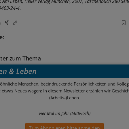
z: Am Leben, Heller Verlag München, 2007, Taschenbuch 280 Seit
9403-24-4
.
e:
tter zum Thema
en & Leben
hnliche Menschen, beeindruckende Persönlichkeiten und Kolle
ie etwas Neues wagen: In diesem Newsletter erzählen wir Geschic
(Arbeits-)Leben.
vier Mal im Jahr (Mittwoch)
Zum Abonnieren bitte anmelden