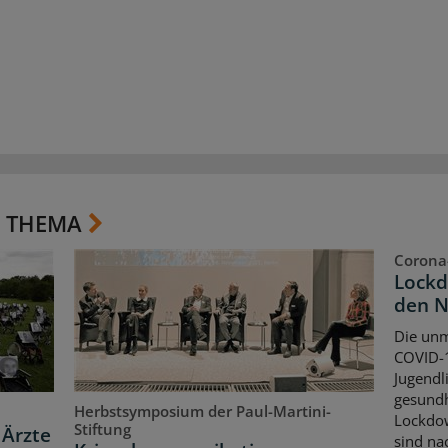
 THEMA
Corona
Lockd
den 
Die unm
COVID-1
Jugendl
gesundh
Herbstsymposium der Paul-Martini-
Lockdow
Stiftung
 Ärzte
sind nac