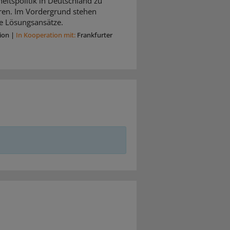
itspolitik in Deutschland zu
eren. Im Vordergrund stehen
e Lösungsansätze.
ion
|
In Kooperation mit:
Frankfurter