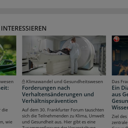
 INTERESSIEREN
swesen
Klimawandel und Gesundheitswesen
Das Fran
eit:
Forderungen nach
Ein D
Verhaltensänderungen und
aus Ge
Verhältnisprävention
Gesun
Wisse
 die
Auf dem 30. Frankfurter Forum tauschten
sich die Teilnehmenden zu Klima, Umwelt
Ziel des
n, wie
und Gesundheit aus. Hier gibt es eine
zentrale
Zusammenfassung der Veranstaltung.