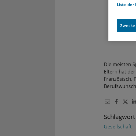
Liste der
Zwecke
Die meisten S
Eltern hat de
Französisch, 
Berufswunsch,
Schlagwort
Gesellschaft