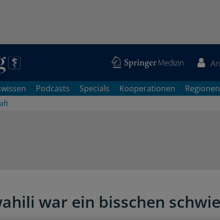
An
swissen
Podcasts
Specials
Kooperationen
Regionen
aft
E
ahili war ein bisschen schwie