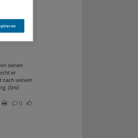
eptieren
Von seinen
scht er
gt nach seinem
urg.
(Smi)
0