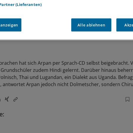
 Partner (Lieferanten)
 anzeigen
Alle ablehnen
Akz
prachen hat sich Arpan per Sprach-CD selbst beigebracht. 
r Grundschüler zudem Hindi gelernt. Darüber hinaus beherr
Polnisch, Thai und Lugandan, ein Dialekt aus Uganda. Befra
 antwortet Arpan jedoch nicht Dolmetscher, sondern Chir
e: