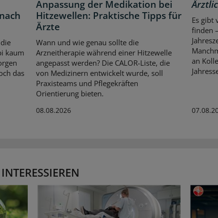
Anpassung der Medikation bei
Ärztli
 nach
Hitzewellen: Praktische Tipps für
Es gibt
Ärzte
finden 
Jahresz
 die
Wann und wie genau sollte die
Manchma
bi kaum
Arzneitherapie während einer Hitzewelle
an Kolle
orgen
angepasst werden? Die CALOR-Liste, die
Jahresse
och das
von Medizinern entwickelt wurde, soll
Praxisteams und Pflegekräften
Orientierung bieten.
08.08.2026
07.08.2
 INTERESSIEREN