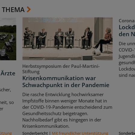
 THEMA
Corona
Lockd
den 
Die unm
COVID-1
Jugendl
gesundh
Herbstsymposium der Paul-Martini-
Lockdow
Stiftung
 Ärzte
sind nac
Krisenkommunikation war
Schwachpunkt in der Pandemie
scher,
Die rasche Entwicklung hochwirksamer
Impfstoffe binnen weniger Monate hat in
eit, so
der COVID-19-Pandemie entscheidend zum
er
Gesundheitsschutz beigetragen.
Nachholbedarf gibt es hingegen in der
Krisenkommunikation.
tützung
Sonderbericht
|
Mit freundlicher Unterstützung
Sonderbe