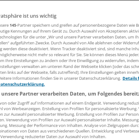
vatsphäre ist uns wichtig
14.11.2007, 05:00 Uhr
nsere
145
-Partner speichern und greifen auf personenbezogene Daten wie 
utige Kennungen auf Ihrem Gerät zu. Durch Auswahl von Akzeptieren aktivi
echnologien für die unter „Wir und unsere Partner verarbeiten Daten, um I
ellen“ aufgeführten Zwecke. Durch Auswahl von Alle ablehnen oder Widerruf
n staunt derzeit über einen zehnjährigen Jungen, der zwar
ng werden diese deaktiviert. Wenn Tracker deaktiviert sind, sind manche Inh
er als Sprachgenie entpuppt und inzwischen zehn Fremdspra
öglicherweise nicht mehr so relevant für Sie. Sie können dieses Menü jeder
um Ihre Einstellungen zu ändern oder Ihre Einwilligung zu widerrufen, indem
nstellungen verwalten am unteren Rand der Webseite klicken [oder das sc
aus Oldbury in der englischen Region West Midlands hat m
en links auf der Webseite, falls zutreffend]. Ihre Einstellungen gelten inner
isch gelernt, mit acht Jahren Deutsch und mit neun Spanisch
eitere Informationen finden Sie in unserer Datenschutzerklärung.
Details 
rachen sei dies nicht besonders schwierig gewesen, sagte 
Datenschutzerklärung.
irror": "Swahili zu lernen, war sicher eine der größten
 unsere Partner verarbeiten Daten, um Folgendes bereit
ngen, denen ich mich bisher gestellt habe, und Mandarin-
von oder Zugriff auf Informationen auf einem Endgerät. Verwendung reduzi
r."
l von Werbeanzeigen. Erstellung von Profilen für personalisierte Werbung
en zur Auswahl personalisierter Werbung. Erstellung von Profilen zur Person
en. Verwendung von Profilen zur Auswahl personalisierter Inhalte. Messung
ung. Messung der Performance von Inhalten. Analyse von Zielgruppen durch
inationen von Daten aus verschiedenen Quellen. Entwicklung und Verbess
 Verwendung reduzierter Daten zur Auswahl von Inhalten.