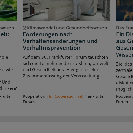
swesen
Klimawandel und Gesundheitswesen
Das Fran
eit:
Forderungen nach
Ein D
Verhaltensänderungen und
aus Ge
Verhältnisprävention
Gesun
Wisse
 die
Auf dem 30. Frankfurter Forum tauschten
sich die Teilnehmenden zu Klima, Umwelt
Ziel des
n, wie
und Gesundheit aus. Hier gibt es eine
zentrale
Zusammenfassung der Veranstaltung.
Gesundhe
? Und
diskuti
liniken?
möglich
kfurter
Kooperation
|
In Kooperation mit:
Frankfurter
Kooperat
Forum
Forum