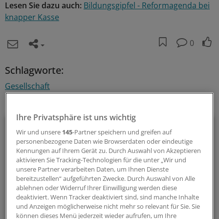
Lesen Sie dazu auch:
Bildungsgipfel - Reformagenda bei
knapper Kasse
0
Schlagworte:
Gesellschaft
Ihr Newsletter zum Thema
Ihre Privatsphäre ist uns wichtig
Menschen & Leben
Wir und unsere
145
-Partner speichern und greifen auf
personenbezogene Daten wie Browserdaten oder eindeutige
Außergewöhnliche Menschen, beeindruckende
Kennungen auf Ihrem Gerät zu. Durch Auswahl von Akzeptieren
Persönlichkeiten und Kolleginnen und Kollegen, die etwas
aktivieren Sie Tracking-Technologien für die unter „Wir und
unsere Partner verarbeiten Daten, um Ihnen Dienste
Neues wagen: In diesem Newsletter erzählen wir
bereitzustellen“ aufgeführten Zwecke. Durch Auswahl von Alle
Geschichten aus dem (Arbeits-)Leben.
ablehnen oder Widerruf Ihrer Einwilligung werden diese
deaktiviert. Wenn Tracker deaktiviert sind, sind manche Inhalte
und Anzeigen möglicherweise nicht mehr so relevant für Sie. Sie
vier Mal im Jahr (Mittwoch)
können dieses Menü jederzeit wieder aufrufen, um Ihre