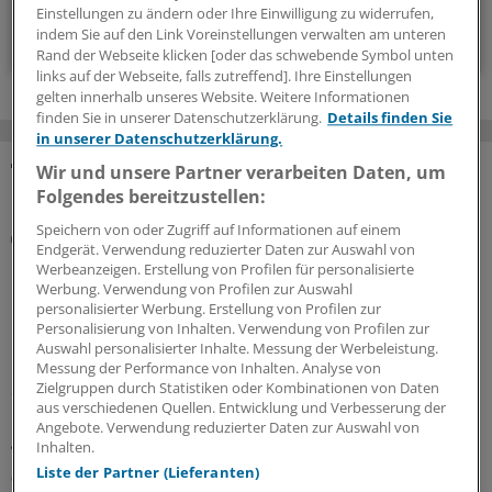
Einstellungen zu ändern oder Ihre Einwilligung zu widerrufen,
Zum Abonnieren bitte anmelden
indem Sie auf den Link Voreinstellungen verwalten am unteren
Rand der Webseite klicken [oder das schwebende Symbol unten
links auf der Webseite, falls zutreffend]. Ihre Einstellungen
gelten innerhalb unseres Website. Weitere Informationen
finden Sie in unserer Datenschutzerklärung.
Details finden Sie
in unserer Datenschutzerklärung.
Wir und unsere Partner verarbeiten Daten, um
MEHR ZUM THEMA
Folgendes bereitzustellen:
Speichern von oder Zugriff auf Informationen auf einem
Folgen der Klimakrise
Endgerät. Verwendung reduzierter Daten zur Auswahl von
Besserer Schutz vor Hitzewellen:
Werbeanzeigen. Erstellung von Profilen für personalisierte
Gesundheitsorganisationen veröffentlichen
Werbung. Verwendung von Profilen zur Auswahl
Erklärung
personalisierter Werbung. Erstellung von Profilen zur
Personalisierung von Inhalten. Verwendung von Profilen zur
Mehr Umsetzung, bessere Prävention und Schutz für
Auswahl personalisierter Inhalte. Messung der Werbeleistung.
Risikogruppen – in einer Europa-Erklärung fordern über
Messung der Performance von Inhalten. Analyse von
Zielgruppen durch Statistiken oder Kombinationen von Daten
80 Gesundheitsorganisationen, dass aus
aus verschiedenen Quellen. Entwicklung und Verbesserung der
Hitzeschutzplänen endlich Handlungen folgen und
Angebote. Verwendung reduzierter Daten zur Auswahl von
geben konkrete Tipps.
Inhalten.
Liste der Partner (Lieferanten)
06.08.2026