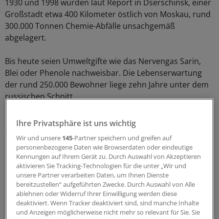
1930 und 1998 wurden laut Report in Dserschinsk, einer
Großstadt etwa 400 Kilometer östlich von Moskau, rund
300.000 Tonnen Chemie-Abfälle unsachgemäß
abgelagert.
Bis heute seien Umweltgifte wie das Nervengas Sarin,
Blei oder Phenole nachweisbar. Die Lebenserwartung
der rund 250.000 Bewohner liege zehn Jahre unter dem
russischen Schnitt.
Die sibirische Industriestadt Norilsk ist Green Cross
Ihre Privatsphäre ist uns wichtig
zufolge durch Schwermetalle so stark verschmutzt, dass
Wir und unsere
145
-Partner speichern und greifen auf
der Schnee dort schwarz ist.
personenbezogene Daten wie Browserdaten oder eindeutige
Kennungen auf Ihrem Gerät zu. Durch Auswahl von Akzeptieren
"Wir müssen so schnell wie möglich handeln", sagte
aktivieren Sie Tracking-Technologien für die unter „Wir und
unsere Partner verarbeiten Daten, um Ihnen Dienste
Stephan Robinson vom Green Cross. Die richtige
bereitzustellen“ aufgeführten Zwecke. Durch Auswahl von Alle
Entsorgung von Umweltgiften sei zwar anspruchsvoll,
ablehnen oder Widerruf Ihrer Einwilligung werden diese
aber trotzdem wesentlich billiger als die Schäden im
deaktiviert. Wenn Tracker deaktiviert sind, sind manche Inhalte
Nachhinein zu beseitigen. Der Kampf gegen
und Anzeigen möglicherweise nicht mehr so relevant für Sie. Sie