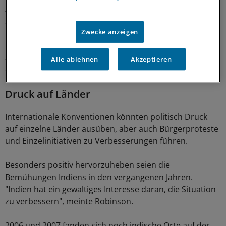
Arbeiter, die praktisch ohne Schutz Chrom ausgesetzt
sind.
Zwecke anzeigen
"Letztendlich ist global ein enormer Geldbetrag nötig,
aber auch mit kleinen Einsätzen kann eine Veränderung
Alle ablehnen
Akzeptieren
erzielt werden", sagte Robinson.
Druck auf Länder
Internationale Konventionen könnten politisch Druck
auf einzelne Länder ausüben, aber auch Bürgerproteste
und Einzelinitiativen zu Verbesserungen führen.
Besonders positiv hervorzuheben seien die
Bemühungen Indiens in den vergangenen Jahren.
"Indien hat ein gewaltiges Interesse daran, die Situation
zu verbessern", meinte Robinson.
2006 und 2007 fanden sich noch indische Orte auf der