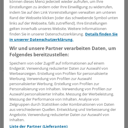
können dieses Menü jederzeit wieder aufrufen, um Ihre
Umweltverschmutzung sei nicht aussichtslos.
Einstellungen zu ändern oder Ihre Einwilligung zu widerrufen,
indem Sie auf den Link Voreinstellungen verwalten am unteren
Gift gelangt in Atmosphäre
Rand der Webseite klicken [oder das schwebende Symbol unten
links auf der Webseite, falls zutreffend]. Ihre Einstellungen
gelten innerhalb unseres Website. Weitere Informationen
Falscher Umgang mit Schadstoffen wie Quecksilber,
finden Sie in unserer Datenschutzerklärung.
Details finden Sie
etwa in einer Elektromülldeponie im westafrikanischen
in unserer Datenschutzerklärung.
Ghana oder im indonesischen Kalimantan, habe nämlich
Wir und unsere Partner verarbeiten Daten, um
auch globale Auswirkungen.
Folgendes bereitzustellen:
Speichern von oder Zugriff auf Informationen auf einem
Das Gift gelange in die Atmosphäre: So könnte dann
Endgerät. Verwendung reduzierter Daten zur Auswahl von
verseuchtes Sushi auch bei uns auf dem Teller landen,
Werbeanzeigen. Erstellung von Profilen für personalisierte
sagte Caravanos.
Werbung. Verwendung von Profilen zur Auswahl
personalisierter Werbung. Erstellung von Profilen zur
Personalisierung von Inhalten. Verwendung von Profilen zur
Schädliche Chemikalien, die einfach in die Umgebung
Auswahl personalisierter Inhalte. Messung der Werbeleistung.
fließen, stellten in Gerbereien in Bangladesch die größte
Messung der Performance von Inhalten. Analyse von
Zielgruppen durch Statistiken oder Kombinationen von Daten
Herausforderung dar.
aus verschiedenen Quellen. Entwicklung und Verbesserung der
Angebote. Verwendung reduzierter Daten zur Auswahl von
In Hazaribagh seien rund 185.000 Bewohner akut
Inhalten.
bedroht. Besonders gefährdet sind den Angaben zufolge
Liste der Partner (Lieferanten)