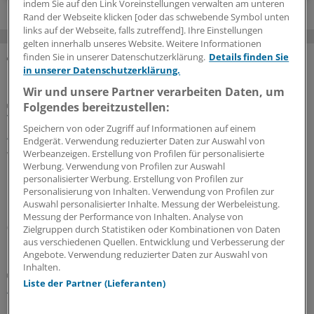
indem Sie auf den Link Voreinstellungen verwalten am unteren
Rand der Webseite klicken [oder das schwebende Symbol unten
links auf der Webseite, falls zutreffend]. Ihre Einstellungen
gelten innerhalb unseres Website. Weitere Informationen
finden Sie in unserer Datenschutzerklärung.
Details finden Sie
in unserer Datenschutzerklärung.
MEHR ZUM THEMA
Wir und unsere Partner verarbeiten Daten, um
Porträt
Folgendes bereitzustellen:
Traumberuf Arzt: Für die Weiterbildung von
Speichern von oder Zugriff auf Informationen auf einem
Aleppo nach Osnabrück
Endgerät. Verwendung reduzierter Daten zur Auswahl von
Werbeanzeigen. Erstellung von Profilen für personalisierte
Wenn sie den Arztkittel tragen, sind die Zwillinge Yachar
Werbung. Verwendung von Profilen zur Auswahl
und Yaman Shehabi kaum auseinanderzuhalten.
personalisierter Werbung. Erstellung von Profilen zur
Deshalb versorgen sie Patienten nur im Doppelpack.
Personalisierung von Inhalten. Verwendung von Profilen zur
Doch das ist längst nicht ihre einzige Herausforderung.
Auswahl personalisierter Inhalte. Messung der Werbeleistung.
Messung der Performance von Inhalten. Analyse von
08.08.2026
Zielgruppen durch Statistiken oder Kombinationen von Daten
aus verschiedenen Quellen. Entwicklung und Verbesserung der
Angebote. Verwendung reduzierter Daten zur Auswahl von
Inhalten.
Sicherheit der Arzneitherapie
Liste der Partner (Lieferanten)
Anpassung der Medikation bei Hitzewellen:
Praktische Tipps für Ärzte