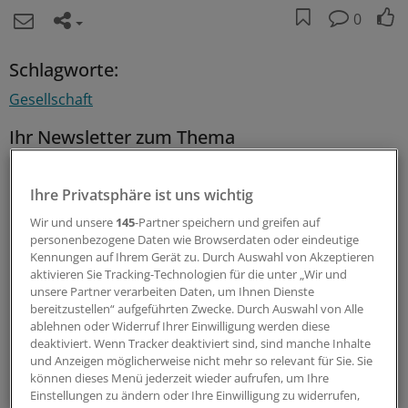
0
Schlagworte:
Gesellschaft
Ihr Newsletter zum Thema
Menschen & Leben
Ihre Privatsphäre ist uns wichtig
Außergewöhnliche Menschen, beeindruckende
Wir und unsere
145
-Partner speichern und greifen auf
Persönlichkeiten und Kolleginnen und Kollegen, die etwas
personenbezogene Daten wie Browserdaten oder eindeutige
Neues wagen: In diesem Newsletter erzählen wir
Kennungen auf Ihrem Gerät zu. Durch Auswahl von Akzeptieren
aktivieren Sie Tracking-Technologien für die unter „Wir und
Geschichten aus dem (Arbeits-)Leben.
unsere Partner verarbeiten Daten, um Ihnen Dienste
bereitzustellen“ aufgeführten Zwecke. Durch Auswahl von Alle
ablehnen oder Widerruf Ihrer Einwilligung werden diese
vier Mal im Jahr (Mittwoch)
deaktiviert. Wenn Tracker deaktiviert sind, sind manche Inhalte
und Anzeigen möglicherweise nicht mehr so relevant für Sie. Sie
Zum Abonnieren bitte anmelden
können dieses Menü jederzeit wieder aufrufen, um Ihre
Einstellungen zu ändern oder Ihre Einwilligung zu widerrufen,