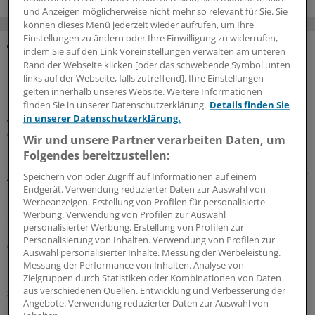
und Anzeigen möglicherweise nicht mehr so relevant für Sie. Sie
können dieses Menü jederzeit wieder aufrufen, um Ihre
Einstellungen zu ändern oder Ihre Einwilligung zu widerrufen,
indem Sie auf den Link Voreinstellungen verwalten am unteren
MEHR ZUM THEMA
Rand der Webseite klicken [oder das schwebende Symbol unten
links auf der Webseite, falls zutreffend]. Ihre Einstellungen
Präventionsoffensive
gelten innerhalb unseres Website. Weitere Informationen
Gesundheitsrechtler Thomas Schlegel: „Krankheit
finden Sie in unserer Datenschutzerklärung.
Details finden Sie
in unserer Datenschutzerklärung.
wirkt wie eine stille Rezession im Inneren der
Wirtschaft“
Wir und unsere Partner verarbeiten Daten, um
Folgendes bereitzustellen:
Die Koalition will die Prävention als
gesamtgesellschaftliche Aufgabe stärken. Richtig so, sagt
Speichern von oder Zugriff auf Informationen auf einem
der Gesundheitsrechtler Professor Thomas Schlegel im
Endgerät. Verwendung reduzierter Daten zur Auswahl von
Werbeanzeigen. Erstellung von Profilen für personalisierte
Interview mit der Ärzte Zeitung. Das Thema habe aber
Werbung. Verwendung von Profilen zur Auswahl
eine viel größere Dimension als viele meinten.
personalisierter Werbung. Erstellung von Profilen zur
Personalisierung von Inhalten. Verwendung von Profilen zur
07.08.2026
Auswahl personalisierter Inhalte. Messung der Werbeleistung.
Messung der Performance von Inhalten. Analyse von
Zielgruppen durch Statistiken oder Kombinationen von Daten
aus verschiedenen Quellen. Entwicklung und Verbesserung der
Sparpaket sorgt für Unsicherheit
Angebote. Verwendung reduzierter Daten zur Auswahl von
Praxisbesonderheiten in Zeiten des GKV-