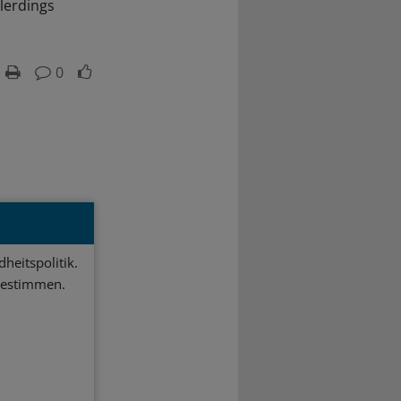
lerdings
0
heitspolitik.
bestimmen.