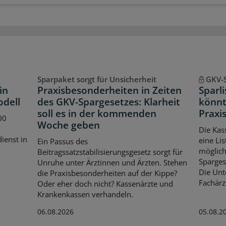
Sparpaket sorgt für Unsicherheit
GKV-
in
Praxisbesonderheiten in Zeiten
Sparl
odell
des GKV-Spargesetzes: Klarheit
könnt
soll es in der kommenden
Praxis
00
Woche geben
Die Kas
dienst in
eine Lis
Ein Passus des
möglich
Beitragssatzstabilisierungsgesetz sorgt für
Spargese
Unruhe unter Ärztinnen und Ärzten. Stehen
Die Unt
die Praxisbesonderheiten auf der Kippe?
Fachärz
Oder eher doch nicht? Kassenärzte und
Krankenkassen verhandeln.
06.08.2026
05.08.2