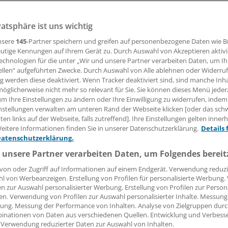
 Die Bundesregierung sieht in dem Versorgungsstruktur-Ges
vatsphäre ist uns wichtig
 Antwort auf den dramatischen demografischen Wandel in
n.
nsere
145
-Partner speichern und greifen auf personenbezogene Daten wie 
utige Kennungen auf Ihrem Gerät zu. Durch Auswahl von Akzeptieren aktivi
echnologien für die unter „Wir und unsere Partner verarbeiten Daten, um I
ellen“ aufgeführten Zwecke. Durch Auswahl von Alle ablehnen oder Widerruf
09.11.2011, 18:13 Uhr
ng werden diese deaktiviert. Wenn Tracker deaktiviert sind, sind manche Inh
öglicherweise nicht mehr so relevant für Sie. Sie können dieses Menü jeder
um Ihre Einstellungen zu ändern oder Ihre Einwilligung zu widerrufen, indem
nstellungen verwalten am unteren Rand der Webseite klicken [oder das sc
en links auf der Webseite, falls zutreffend]. Ihre Einstellungen gelten inner
z würden die "Voraussetzungen dafür geschaffen, das auch 
eitere Informationen finden Sie in unserer Datenschutzerklärung.
Details 
n Deutschlands (...) genügend Ärzte für eine wohnortnahe,
Datenschutzerklärung.
te medizinische Versorgung zur Verfügung stehen", heißt 
 unsere Partner verarbeiten Daten, um Folgendes bereit
t zum Stand der deutschen Einheit
", den Bundesinnenminis
von oder Zugriff auf Informationen auf einem Endgerät. Verwendung reduzi
h am Mittwoch in Berlin vorgestellt hat.
l von Werbeanzeigen. Erstellung von Profilen für personalisierte Werbung
en zur Auswahl personalisierter Werbung. Erstellung von Profilen zur Person
en. Verwendung von Profilen zur Auswahl personalisierter Inhalte. Messung
feriert die Ziele des VSG aus Regierungssicht, lässt aber kei
ung. Messung der Performance von Inhalten. Analyse von Zielgruppen durch
Regelungsimpulse für die neuen Länder erkennen.
inationen von Daten aus verschiedenen Quellen. Entwicklung und Verbess
 Verwendung reduzierter Daten zur Auswahl von Inhalten.