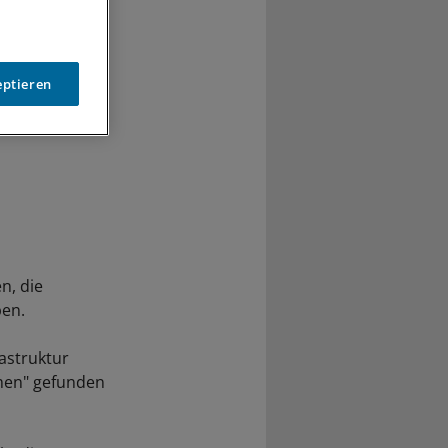
eptieren
n, die
ben.
rastruktur
rmen" gefunden