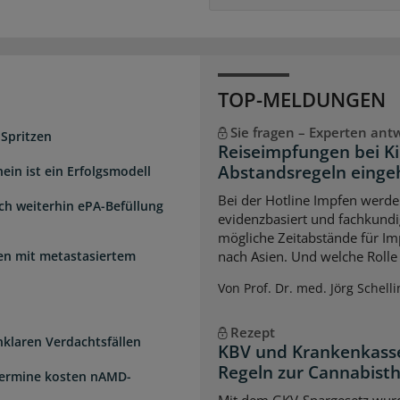
TOP-MELDUNGEN
Sie fragen – Experten ant
 Spritzen
Reiseimpfungen bei K
Abstandsregeln einge
ein ist ein Erfolgsmodell
Bei der Hotline Impfen werde
sch weiterhin ePA-Befüllung
evidenzbasiert und fachkundi
mögliche Zeitabstände für Im
uen mit metastasiertem
nach Asien. Und welche Rolle s
Von Prof. Dr. med. Jörg Schelli
Rezept
unklaren Verdachtsfällen
KBV und Krankenkasse
Regeln zur Cannabist
Termine kosten nAMD-