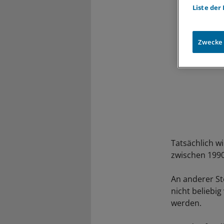
Liste der
Zwecke
Tatsächlich w
zwischen 1990
An anderer Ste
nicht beliebi
werden.