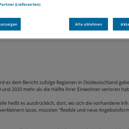
 Partner (Lieferanten)
 anzeigen
Alle ablehnen
Akz
ird es dem Bericht zufolge Regionen in Ostdeutschland gebe
 und 2020 mehr als die Hälfte ihrer Einwohner verloren ha
lle heißt es ausdrücklich, dort, wo sich die vorhandene Inf
g verkleinern lasse, müssten "flexible und neue Angebotsfo