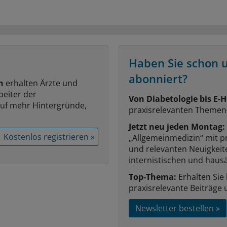
Haben Sie schon 
abonniert?
n
erhalten Ärzte und
beiter der
Von Diabetologie bis E-H
auf mehr Hintergründe,
praxisrelevanten Themen
Jetzt neu jeden Montag:
Kostenlos registrieren »
„Allgemeinmedizin“ mit p
und relevanten Neuigkei
internistischen und hausä
Top-Thema:
Erhalten Sie
praxisrelevante Beiträge 
Newsletter bestellen »