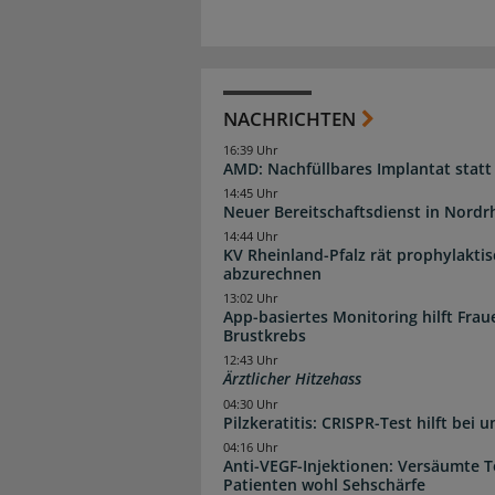
NACHRICHTEN
16:39 Uhr
AMD: Nachfüllbares Implantat statt
14:45 Uhr
Neuer Bereitschaftsdienst in Nordrh
14:44 Uhr
KV Rheinland-Pfalz rät prophylakti
abzurechnen
13:02 Uhr
App-basiertes Monitoring hilft Fra
Brustkrebs
12:43 Uhr
Ärztlicher Hitzehass
04:30 Uhr
Pilzkeratitis: CRISPR-Test hilft bei 
04:16 Uhr
Anti-VEGF-Injektionen: Versäumte 
Patienten wohl Sehschärfe