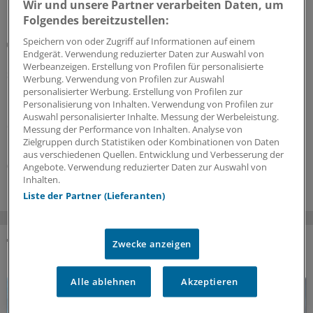
Wir und unsere Partner verarbeiten Daten, um
Folgendes bereitzustellen:
Speichern von oder Zugriff auf Informationen auf einem
Beitragssatzstabilisierungsgesetz
Endgerät. Verwendung reduzierter Daten zur Auswahl von
GKV-Spargesetz tritt in Kraft: Welche Neuerungen
Werbeanzeigen. Erstellung von Profilen für personalisierte
sofort greifen
Werbung. Verwendung von Profilen zur Auswahl
personalisierter Werbung. Erstellung von Profilen zur
Das umstrittene GKV-Spargesetz ist in Kraft getreten.
Personalisierung von Inhalten. Verwendung von Profilen zur
Das bedeutet auch, dass schon jetzt einige Regelungen
Auswahl personalisierter Inhalte. Messung der Werbeleistung.
der Arzneitherapie gelten – unter anderem das Aus der
Messung der Performance von Inhalten. Analyse von
Homöopathie auf Kosten der GKV.
Zielgruppen durch Statistiken oder Kombinationen von Daten
aus verschiedenen Quellen. Entwicklung und Verbesserung der
03.08.2026
Angebote. Verwendung reduzierter Daten zur Auswahl von
Inhalten.
Liste der Partner (Lieferanten)
Zwecke anzeigen
DAS KÖNNTE SIE AUCH INTERESSIEREN
Alle ablehnen
Akzeptieren