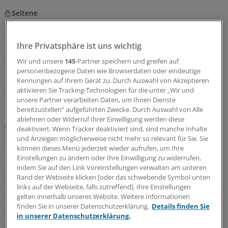
Seltene
Fünf Orphan-Bewertungen: Zusatznutzen nicht
quantifizierbar
Ihre Privatsphäre ist uns wichtig
Der Gemeinsame Bundesausschuss musste über gleich
fünf Orphan Drugs entscheiden: Bei keinem Arzneimittel
Wir und unsere
145
-Partner speichern und greifen auf
personenbezogene Daten wie Browserdaten oder eindeutige
konnte ein Zusatznutzen festgestellt werden.
Kennungen auf Ihrem Gerät zu. Durch Auswahl von Akzeptieren
aktivieren Sie Tracking-Technologien für die unter „Wir und
06.08.2026
unsere Partner verarbeiten Daten, um Ihnen Dienste
bereitzustellen“ aufgeführten Zwecke. Durch Auswahl von Alle
ablehnen oder Widerruf Ihrer Einwilligung werden diese
Diabetes mellitus
deaktiviert. Wenn Tracker deaktiviert sind, sind manche Inhalte
Zusatznutzten für Teplizumab nicht
und Anzeigen möglicherweise nicht mehr so relevant für Sie. Sie
quantifizierbar
können dieses Menü jederzeit wieder aufrufen, um Ihre
Einstellungen zu ändern oder Ihre Einwilligung zu widerrufen,
Keinen Anhaltspunkt für einen quantifizierbaren
indem Sie auf den Link Voreinstellungen verwalten am unteren
Zusatznutzen des neu zugelassenen Antidiabetikums
Rand der Webseite klicken [oder das schwebende Symbol unten
Teplizumab hat der Gemeinsame Bundesausschuss
links auf der Webseite, falls zutreffend]. Ihre Einstellungen
festgestellt. Für die Bewertung war beobachtendes
gelten innerhalb unseres Website. Weitere Informationen
finden Sie in unserer Datenschutzerklärung.
Details finden Sie
Abwarten vorgegeben worden.
in unserer Datenschutzerklärung.
06.08.2026