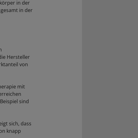
körper in der
sgesamt in der
n
ie Hersteller
ktanteil von
herapie mit
erreichen
Beispiel sind
gt sich, dass
von knapp