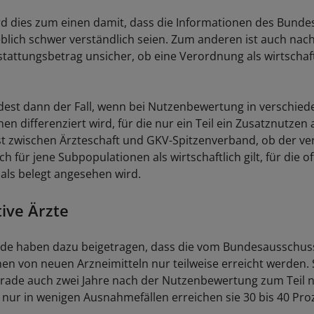
d dies zum einen damit, dass die Informationen des Bund
eblich schwer verständlich seien. Zum anderen ist auch nac
stattungsbetrag unsicher, ob eine Verordnung als wirtschaft
dest dann der Fall, wenn bei Nutzenbewertung in verschied
n differenziert wird, für die nur ein Teil ein Zusatznutzen
g ist zwischen Ärzteschaft und GKV-Spitzenverband, ob der ve
h für jene Subpopulationen als wirtschaftlich gilt, für die off
als belegt angesehen wird.
ive Ärzte
de haben dazu beigetragen, dass die vom Bundesausschuss
nen von neuen Arzneimitteln nur teilweise erreicht werden. 
rade auch zwei Jahre nach der Nutzenbewertung zum Teil 
 nur in wenigen Ausnahmefällen erreichen sie 30 bis 40 Pro