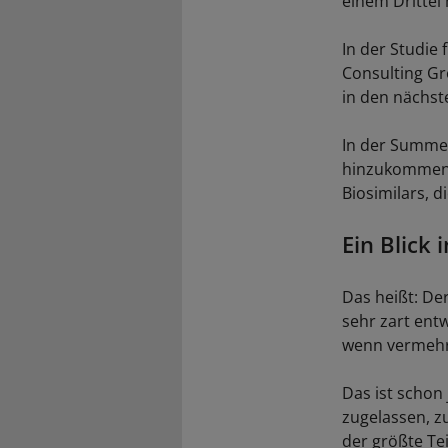
einem Drittel
In der Studie
Consulting Gr
in den nächste
In der Summe
hinzukommen s
Biosimilars, 
Ein Blick 
Das heißt: De
sehr zart ent
wenn vermehrt
Das ist schon 
zugelassen, zu
der größte Tei