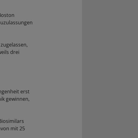
Boston
Neuzulassungen
zugelassen,
eils drei
ngenheit erst
mik gewinnen,
Biosimilars
avon mit 25