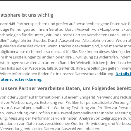
logie ist der Wachstumstreiber auf dem Arzneimittelmarkt. 
auch Biosimilars profitieren - und damit auch jene Patiente
vatsphäre ist uns wichtig
rotz positiver früher Nutzenbewertung noch nicht mit mo
nsere
145
-Partner speichern und greifen auf personenbezogene Daten wie 
 versorgt werden.
utige Kennungen auf Ihrem Gerät zu. Durch Auswahl von Akzeptieren aktivi
echnologien für die unter „Wir und unsere Partner verarbeiten Daten, um I
ellen“ aufgeführten Zwecke. Durch Auswahl von Alle ablehnen oder Widerruf
ng werden diese deaktiviert. Wenn Tracker deaktiviert sind, sind manche Inh
elmut Laschet
öglicherweise nicht mehr so relevant für Sie. Sie können dieses Menü jeder
um Ihre Einstellungen zu ändern oder Ihre Einwilligung zu widerrufen, indem
nstellungen verwalten am unteren Rand der Webseite klicken [oder das sc
05.02.2016, 07:17 Uhr
en links auf der Webseite, falls zutreffend]. Ihre Einstellungen gelten inner
eitere Informationen finden Sie in unserer Datenschutzerklärung.
Details 
Datenschutzerklärung.
 unsere Partner verarbeiten Daten, um Folgendes bereit
G.
7,5 Milliarden Euro Umsatz erzielten die Hersteller
von oder Zugriff auf Informationen auf einem Endgerät. Verwendung reduzi
ischer Arzneimittel im Jahr 2014, das ist ein reales Wachs
l von Werbeanzeigen. Erstellung von Profilen für personalisierte Werbung
en zur Auswahl personalisierter Werbung. Erstellung von Profilen zur Person
t im Vergleich zum Vorjahr. Ihr wertmäßiger Marktanteil lie
en. Verwendung von Profilen zur Auswahl personalisierter Inhalte. Messung
.
ung. Messung der Performance von Inhalten. Analyse von Zielgruppen durch
inationen von Daten aus verschiedenen Quellen. Entwicklung und Verbess
 Verwendung reduzierter Daten zur Auswahl von Inhalten.
t dem Jahr 2005 haben sich Umsatz- und Portfolio-Struktur 