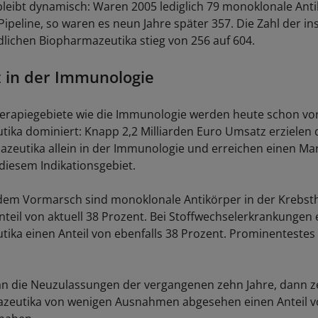
 bleibt dynamisch: Waren 2005 lediglich 79 monoklonale Anti
Pipeline, so waren es neun Jahre später 357. Die Zahl der in
ndlichen Biopharmazeutika stieg von 256 auf 604.
 in der Immunologie
erapiegebiete wie die Immunologie werden heute schon vo
ika dominiert: Knapp 2,2 Milliarden Euro Umsatz erzielen d
zeutika allein in der Immunologie und erreichen einen Mar
 diesem Indikationsgebiet.
 dem Vormarsch sind monoklonale Antikörper in der Krebst
teil von aktuell 38 Prozent. Bei Stoffwechselerkrankungen 
ika einen Anteil von ebenfalls 38 Prozent. Prominentestes 
n die Neuzulassungen der vergangenen zehn Jahre, dann zei
azeutika von wenigen Ausnahmen abgesehen einen Anteil 