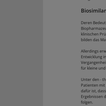
Biosimila
Deren Bedeutu
Biopharmazeut
klinischen Prü
bilden das Ma
Allerdings er
Entwicklung i
Vergangenheit
für kleine un
Unter den - t
Patienten mit
dafür ist, da
Ergebnissen 
folgen.