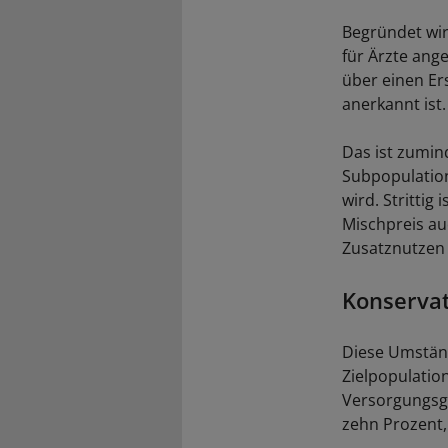
Begründet wir
für Ärzte ang
über einen Er
anerkannt ist.
Das ist zumin
Subpopulatione
wird. Stritti
Mischpreis auc
Zusatznutzen 
Konservat
Diese Umstän
Zielpopulatio
Versorgungsg
zehn Prozent,