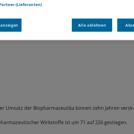
 Partner (Lieferanten)
ersorgung erheblich verändert - chemisch definierte Arzneim
unsten von Biopharmazeutika kontinuierlich an Bedeutung:
 anzeigen
Alle ablehnen
Akz
 der Umsatz der Biopharmazeutika binnen zehn Jahren verdre
opharmazeutischer Wirkstoffe ist um 71 auf 226 gestiegen.