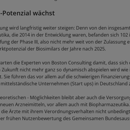
r-Potenzial wächst
ng wird langfristig weiter steigen: Denn von den insgesamt
ika, die 2014 in der Entwicklung waren, befanden sich 102 
fung der Phase III, also nicht mehr weit von der Zulassung e
rktpotenzial der Biosimilars der Jahre nach 2025.
warten die Experten von Boston Consulting damit, dass sich 
n Zukunft nicht mehr ganz so dynamisch abspielen wird wie 
. Sie führen das vor allem auf die schwierigen Finanzieru
d mittelständische Unternehmen (Start ups) in Deutschland 
heoretischen - Möglichkeiten bleibt aber auch die Versorgu
 neuen Arzneimitteln, vor allem auch mit Biopharmazeutika.
ss die Ärzte mit ihrem Verordnungsverhalten nicht unbeding
der frühen Nutzenbewertung des Gemeinsamen Bundesaus