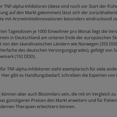
er TNF-alpha-Inhibitoren (diese sind noch vor Start der früh
ung auf den Markt gekommen) lässt sich der zurückhalte
te mit Arzneimittelinnovationen besonders eindrucksvoll ze
erten Tagesdosen je 1000 Einwohner pro Monat liegt die Ve
ten in Deutschland am unteren Ende der europäischen Ska
t von den skandinavischen Ländern wie Norwegen (355 DDD,
Vierfache des deutschen Versorgungsgrades), gefolgt von 
emark (192 DDD).
 für TNF-alpha-Inhibitoren steht exemplarisch für viele ande
Hier gibt es Handlungsbedarf, schreiben die Experten von
 können aber auch Biosimilars sein, die mit im Vergleich zu
was günstigeren Preisen den Markt erweitern und für Patie
dernen Therapien erleichtern können.