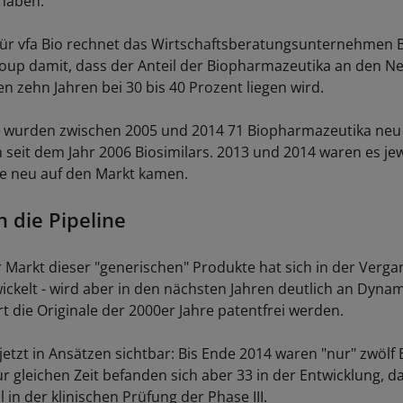
 haben.
 für vfa Bio rechnet das Wirtschaftsberatungsunternehmen 
oup damit, dass der Anteil der Biopharmazeutika an den 
n zehn Jahren bei 30 bis 40 Prozent liegen wird.
 wurden zwischen 2005 und 2014 71 Biopharmazeutika neu 
eit dem Jahr 2006 Biosimilars. 2013 und 2014 waren es jew
die neu auf den Markt kamen.
in die Pipeline
r Markt dieser "generischen" Produkte hat sich in der Verga
wickelt - wird aber in den nächsten Jahren deutlich an Dyna
 die Originale der 2000er Jahre patentfrei werden.
jetzt in Ansätzen sichtbar: Bis Ende 2014 waren "nur" zwölf 
r gleichen Zeit befanden sich aber 33 in der Entwicklung, d
l in der klinischen Prüfung der Phase III.