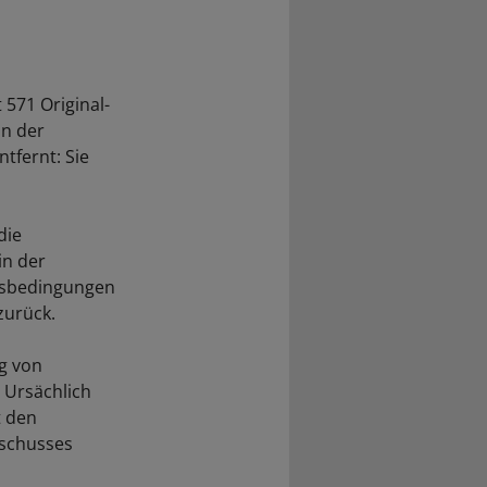
 571 Original-
in der
ntfernt: Sie
die
in der
ngsbedingungen
zurück.
ng von
 Ursächlich
t den
schusses