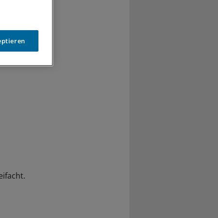
ittel
eptieren
ifacht.