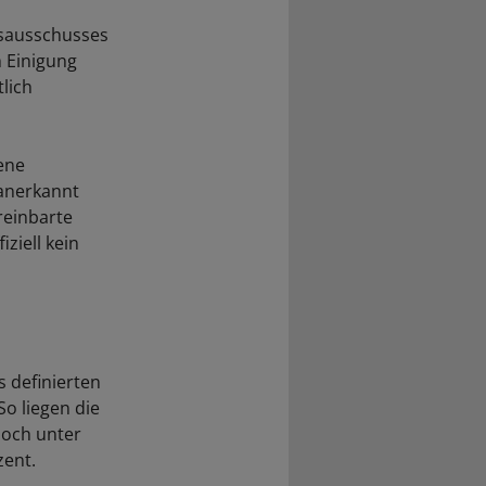
esausschusses
h Einigung
lich
ene
 anerkannt
reinbarte
iziell kein
 definierten
So liegen die
noch unter
zent.