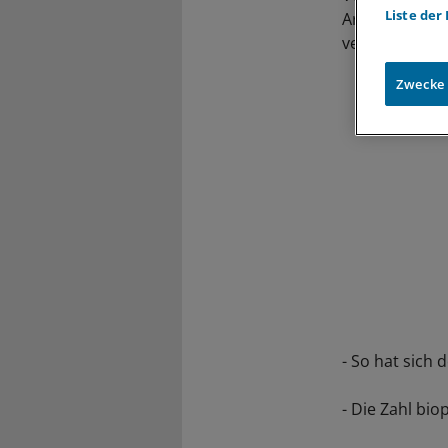
Liste der
Arzneimittelv
verlieren zug
Zwecke
- So hat sich
- Die Zahl bi