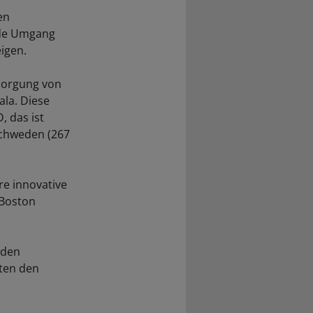
en
nde Umgang
igen.
rsorgung von
la. Diese
 das ist
Schweden (267
re innovative
 Boston
 den
nten den