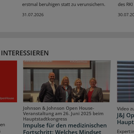
erstmal beruhigen statt zu verunsichern.
des RKI
31.07.2026
30.07.2
 INTERESSIEREN
Johnson & Johnson Open House-
Video z
Veranstaltung am 26. Juni 2025 beim
J&J O
Hauptstadtkongress
Haupt
Impulse für den medizinischen
ten
s
Fortschritt: Welches Mindset
Expert:i