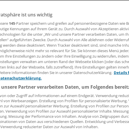
s Gesundheitsmanagement soll an Bedeutung gewinnen. Nac
ellprojekts Campus Vital in Berlin könnten ähnliche Prog
vatsphäre ist uns wichtig
land entstehen.
nsere
145
-Partner speichern und greifen auf personenbezogene Daten wie 
utige Kennungen auf Ihrem Gerät zu. Durch Auswahl von Akzeptieren aktivi
echnologien für die unter „Wir und unsere Partner verarbeiten Daten, um I
ellen“ aufgeführten Zwecke. Durch Auswahl von Alle ablehnen oder Widerruf
18.12.2017, 08:21 Uhr
ng werden diese deaktiviert. Wenn Tracker deaktiviert sind, sind manche Inh
öglicherweise nicht mehr so relevant für Sie. Sie können dieses Menü jeder
um Ihre Einstellungen zu ändern oder Ihre Einwilligung zu widerrufen, indem
nstellungen verwalten am unteren Rand der Webseite klicken [oder das sc
en links auf der Webseite, falls zutreffend]. Ihre Einstellungen gelten inner
erliner Modellprojekt
Campus Vital
zum unternehmensüber
eitere Informationen finden Sie in unserer Datenschutzerklärung.
Details 
n Gesundheitsmanagement (BGM) soll bundesweit Schule m
Datenschutzerklärung.
iner Gesundheitssenatorin Dilek Kolat (SPD).
 unsere Partner verarbeiten Daten, um Folgendes bereit
von oder Zugriff auf Informationen auf einem Endgerät. Verwendung reduzi
itsprojekt ‚Campus Vital‘ ist ein wegweisendes neues Proj
l von Werbeanzeigen. Erstellung von Profilen für personalisierte Werbung
ss es in Zukunft in Deutschland viele Nachahmerinnen und
en zur Auswahl personalisierter Werbung. Erstellung von Profilen zur Person
olat vor wenigen Tagen anlässlich eines Besuches bei dem Pr
en. Verwendung von Profilen zur Auswahl personalisierter Inhalte. Messung
ung. Messung der Performance von Inhalten. Analyse von Zielgruppen durch
us Berlin-Buch. Auf dem 32 Hektar großen Campusgelände
inationen von Daten aus verschiedenen Quellen. Entwicklung und Verbess
insgesamt 63 Unternehmen mit rund 3000 Mitarbeitern anges
 Verwendung reduzierter Daten zur Auswahl von Inhalten.