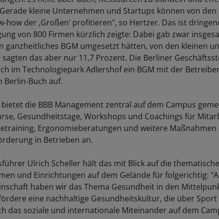
"Gerade kleine Unternehmen und Startups können von den 
how der ‚Großen‘ profitieren", so Hertzer. Das ist dringend
gung von 800 Firmen kürzlich zeigte: Dabei gab zwar insgesa
ein ganzheitliches BGM umgesetzt hätten, von den kleinen u
agten das aber nur 11,7 Prozent. Die Berliner Geschäftsste
ch im Technologiepark Adlershof ein BGM mit der Betreibe
 Berlin-Buch auf.
ch bietet die BBB Management zentral auf dem Campus gem
rse, Gesundheitstage, Workshops und Coachings für Mitarb
tetraining, Ergonomieberatungen und weitere Maßnahmen 
rderung in Betrieben an.
ührer Ulrich Scheller hält das mit Blick auf die thematisch
en und Einrichtungen auf dem Gelände für folgerichtig: "A
chaft haben wir das Thema Gesundheit in den Mittelpunkt 
fördere eine nachhaltige Gesundheitskultur, die über Sport
 das soziale und internationale Miteinander auf dem Camp