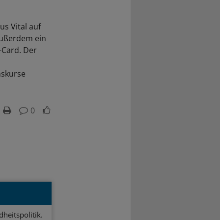
s Vital auf
außerdem ein
-Card. Der
nskurse
0
heitspolitik.