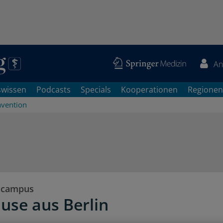
An
swissen
Podcasts
Specials
Kooperationen
Regionen
ävention
scampus
use aus Berlin