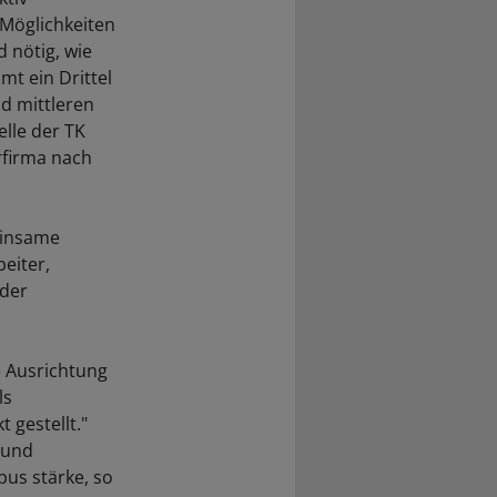
Möglichkeiten
 nötig, wie
mt ein Drittel
nd mittleren
lle der TK
rfirma nach
einsame
eiter,
der
e Ausrichtung
ls
gestellt."
 und
us stärke, so