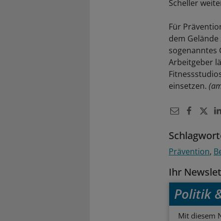
Scheller weite
Für Präventio
dem Gelände 
sogenanntes G
Arbeitgeber l
Fitnessstudio
einsetzen.
(am
Schlagwort
Prävention
Be
Ihr Newsle
Politik
Mit diesem N