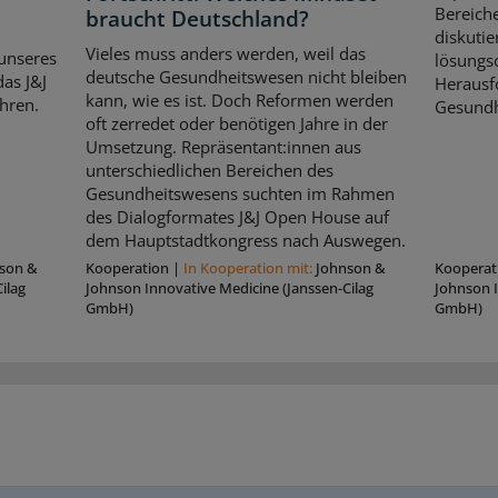
Bereich
braucht Deutschland?
diskutie
Vieles muss anders werden, weil das
unseres
lösungso
deutsche Gesundheitswesen nicht bleiben
as J&J
Herausf
kann, wie es ist. Doch Reformen werden
hren.
Gesundh
oft zerredet oder benötigen Jahre in der
Umsetzung. Repräsentant:innen aus
unterschiedlichen Bereichen des
Gesundheitswesens suchten im Rahmen
des Dialogformates J&J Open House auf
dem Hauptstadtkongress nach Auswegen.
son &
Kooperation
|
In Kooperation mit:
Johnson &
Kooperat
ilag
Johnson Innovative Medicine (Janssen-Cilag
Johnson I
GmbH)
GmbH)