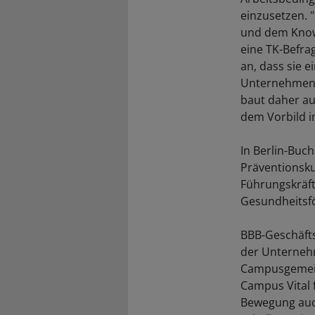
einzusetzen. 
und dem Know-
eine TK-Befra
an, dass sie 
Unternehmen s
baut daher au
dem Vorbild in
In Berlin-Bu
Präventionsku
Führungskräf
Gesundheitsfö
BBB-Geschäftsf
der Unternehm
Campusgemeins
Campus Vital 
Bewegung auch