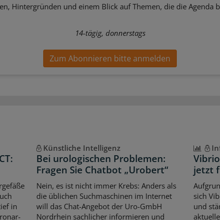
sen, Hintergründen und einem Blick auf Themen, die die Agenda 
14-tägig, donnerstags
Zum Abonnieren bitte anmelden
Künstliche Intelligenz
In
CT:
Bei urologischen Problemen:
Vibri
Fragen Sie Chatbot „Urobert“
jetzt 
rgefäße
Nein, es ist nicht immer Krebs: Anders als
Aufgrun
auch
die üblichen Suchmaschinen im Internet
sich Vi
ef in
will das Chat-Angebot der Uro-GmbH
und stär
oronar-
Nordrhein sachlicher informieren und
aktuell