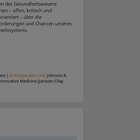
en des Gesundheitswesens
rten – offen, kritisch und
rientiert – über die
orderungen und Chancen unseres
eitssystems.
ion
|
In Kooperation mit:
Johnson &
nnovative Medicine (Janssen-Cilag