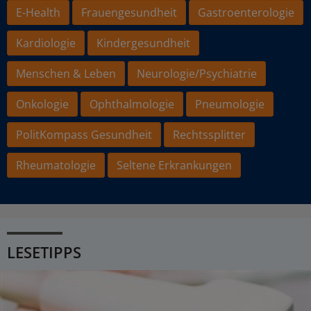
E-Health
Frauengesundheit
Gastroenterologie
Kardiologie
Kindergesundheit
Menschen & Leben
Neurologie/Psychiatrie
Onkologie
Ophthalmologie
Pneumologie
PolitKompass Gesundheit
Rechtssplitter
Rheumatologie
Seltene Erkrankungen
LESETIPPS