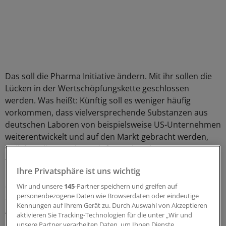
Das soll die Pharma Initiative ändern. Mit ihr sollen die
Lücken in der Wertschöpfungskette geschlossen
werden. Was heißt: Künftig soll es weniger häufig
vorkommen, dass vielversprechende Substanzen aus
deutschen Laboren von beispielsweise US-Unternehmen
weiterentwickelt und auf den Markt gebracht werden,
weil dort die Forschungsinfrastruktur besser
funktioniert. Die staatlichen Gelder, immerhin 800
Ihre Privatsphäre ist uns wichtig
Millionen Euro bis zum Jahr 2011, sollen daher auch für
anwendungsorientierte Forschung ausgegeben und die
Wir und unsere
145
-Partner speichern und greifen auf
personenbezogene Daten wie Browserdaten oder eindeutige
spätere Markteinführung frühzeitig ins Visier
Kennungen auf Ihrem Gerät zu. Durch Auswahl von Akzeptieren
genommen werden.
aktivieren Sie Tracking-Technologien für die unter „Wir und
unsere Partner verarbeiten Daten, um Ihnen Dienste