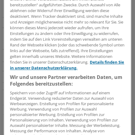
Eine schnellere Entwicklung von therapeutischen
bereitzustellen“ aufgeführten Zwecke. Durch Auswahl von Alle
ablehnen oder Widerruf Ihrer Einwilligung werden diese
Innovationen und die Stärkung der
deaktiviert. Wenn Tracker deaktiviert sind, sind manche Inhalte
Wettbewerbsfähigkeit der europäischen
und Anzeigen möglicherweise nicht mehr so relevant für Sie. Sie
Arzneimittelindustrie hat die Innovative Medicines
können dieses Menü jederzeit wieder aufrufen, um Ihre
Initiative (IMI) der EU zum Ziel. Als Partner der Initiative
Einstellungen zu ändern oder Ihre Einwilligung zu widerrufen,
indem Sie auf den Link Voreinstellungen verwalten am unteren
stellen die EU und die forschenden
Rand der Webseite klicken [oder das schwebende Symbol unten
Arzneimittelhersteller über ihren Dachverband EFPIA je
links auf der Webseite, falls zutreffend]. Ihre Einstellungen
eine Milliarde Euro zur Verfügung. Die Fördergelder
gelten innerhalb unseres Website. Weitere Informationen
werden nicht für die Entwicklung bestimmter
finden Sie in unserer Datenschutzerklärung.
Details finden Sie
in unserer Datenschutzerklärung.
Arzneimittelinnovationen verwendet. Vielmehr wurde
der Fokus gesetzt auf neue Ansätze, Methoden und
Wir und unsere Partner verarbeiten Daten, um
Folgendes bereitzustellen:
Technologien, auf die Verbesserung des
Wissensmanagements und die Fortbildung von
Speichern von oder Zugriff auf Informationen auf einem
Professionals. Ein Ziel sind auch mehr und bessere Jobs
Endgerät. Verwendung reduzierter Daten zur Auswahl von
Werbeanzeigen. Erstellung von Profilen für personalisierte
für Wissenschaftler, um so die Abwanderung aus der EU
Werbung. Verwendung von Profilen zur Auswahl
zu stoppen. Die EU soll insgesamt für Investitionen in die
personalisierter Werbung. Erstellung von Profilen zur
Forschung und Entwicklung attraktiver werden.
Personalisierung von Inhalten. Verwendung von Profilen zur
Auswahl personalisierter Inhalte. Messung der Werbeleistung.
Messung der Performance von Inhalten. Analyse von