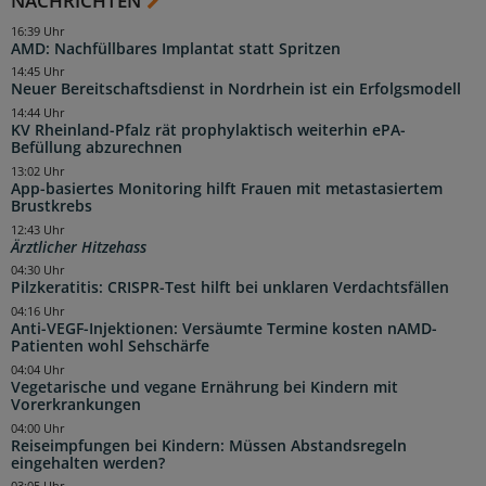
NACHRICHTEN
16:39 Uhr
AMD: Nachfüllbares Implantat statt Spritzen
14:45 Uhr
Neuer Bereitschaftsdienst in Nordrhein ist ein Erfolgsmodell
14:44 Uhr
KV Rheinland-Pfalz rät prophylaktisch weiterhin ePA-
Befüllung abzurechnen
13:02 Uhr
App-basiertes Monitoring hilft Frauen mit metastasiertem
Brustkrebs
12:43 Uhr
Ärztlicher Hitzehass
04:30 Uhr
Pilzkeratitis: CRISPR-Test hilft bei unklaren Verdachtsfällen
04:16 Uhr
Anti-VEGF-Injektionen: Versäumte Termine kosten nAMD-
Patienten wohl Sehschärfe
04:04 Uhr
Vegetarische und vegane Ernährung bei Kindern mit
Vorerkrankungen
04:00 Uhr
Reiseimpfungen bei Kindern: Müssen Abstandsregeln
eingehalten werden?