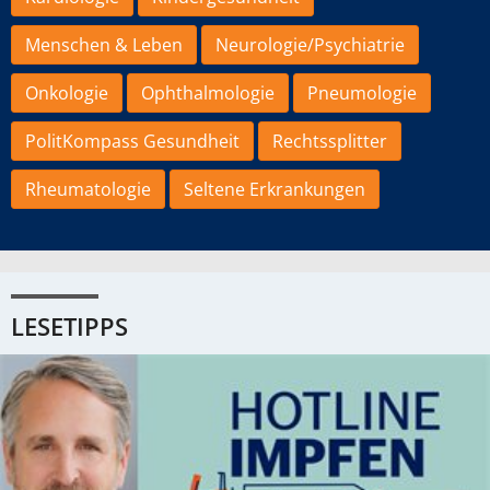
Menschen & Leben
Neurologie/Psychiatrie
Onkologie
Ophthalmologie
Pneumologie
PolitKompass Gesundheit
Rechtssplitter
Rheumatologie
Seltene Erkrankungen
LESETIPPS