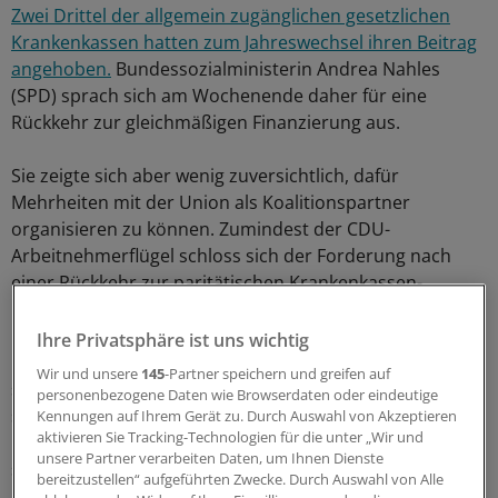
Zwei Drittel der allgemein zugänglichen gesetzlichen
Krankenkassen hatten zum Jahreswechsel ihren Beitrag
angehoben.
Bundessozialministerin Andrea Nahles
(SPD) sprach sich am Wochenende daher für eine
Rückkehr zur gleichmäßigen Finanzierung aus.
Sie zeigte sich aber wenig zuversichtlich, dafür
Mehrheiten mit der Union als Koalitionspartner
organisieren zu können. Zumindest der CDU-
Arbeitnehmerflügel schloss sich der Forderung nach
einer Rückkehr zur paritätischen Krankenkassen-
Finanzierung an.
Ihre Privatsphäre ist uns wichtig
Hasselfeldt hielt dem entgegen, der Arbeitgeberbeitrag
Wir und unsere
145
-Partner speichern und greifen auf
sei aus guten Gründen eingefroren worden. "Es geht um
personenbezogene Daten wie Browserdaten oder eindeutige
stabile Lohnnebenkosten. Sie sichern Jobs in
Kennungen auf Ihrem Gerät zu. Durch Auswahl von Akzeptieren
aktivieren Sie Tracking-Technologien für die unter „Wir und
Deutschland", argumentierte die CSU-Politikerin. Zudem
unsere Partner verarbeiten Daten, um Ihnen Dienste
stärke das jetzige Modell die Finanzautonomie der
bereitzustellen“ aufgeführten Zwecke. Durch Auswahl von Alle
Krankenkassen.
(dpa)