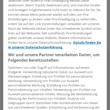
ablehnen oder Widerruf Ihrer Einwilligung werden diese
deaktiviert. Wenn Tracker deaktiviert sind, sind manche Inhalte
und Anzeigen möglicherweise nicht mehr so relevant für Sie. Sie
0
können dieses Menü jederzeit wieder aufrufen, um Ihre
Einstellungen zu ändern oder Ihre Einwilligung zu widerrufen,
indem Sie auf den Link Voreinstellungen verwalten am unteren
Schlagworte:
Rand der Webseite klicken [oder das schwebende Symbol unten
links auf der Webseite, falls zutreffend]. Ihre Einstellungen
Krankenkassen
Berufspolitik
Bayern
gelten innerhalb unseres Website. Weitere Informationen
finden Sie in unserer Datenschutzerklärung.
Details finden Sie
Ihr Newsletter zum Thema
in unserer Datenschutzerklärung.
Politik & Debatte
Wir und unsere Partner verarbeiten Daten, um
Folgendes bereitzustellen:
Mit diesem Newsletter blicken Sie hinter das tägliche
Speichern von oder Zugriff auf Informationen auf einem
Geschehen in der Gesundheitspolitik. Mit Analysen,
Endgerät. Verwendung reduzierter Daten zur Auswahl von
Werbeanzeigen. Erstellung von Profilen für personalisierte
Hintergründen und einem Blick auf Themen, die die Agenda
Werbung. Verwendung von Profilen zur Auswahl
bestimmen.
personalisierter Werbung. Erstellung von Profilen zur
Personalisierung von Inhalten. Verwendung von Profilen zur
Auswahl personalisierter Inhalte. Messung der Werbeleistung.
14-tägig, donnerstags
Messung der Performance von Inhalten. Analyse von
Zielgruppen durch Statistiken oder Kombinationen von Daten
aus verschiedenen Quellen. Entwicklung und Verbesserung der
Zum Abonnieren bitte anmelden