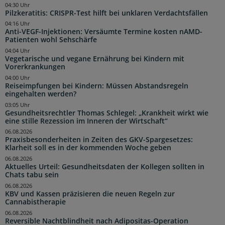
04:30 Uhr
Pilzkeratitis: CRISPR-Test hilft bei unklaren Verdachtsfällen
04:16 Uhr
Anti-VEGF-Injektionen: Versäumte Termine kosten nAMD-
Patienten wohl Sehschärfe
04:04 Uhr
Vegetarische und vegane Ernährung bei Kindern mit
Vorerkrankungen
04:00 Uhr
Reiseimpfungen bei Kindern: Müssen Abstandsregeln
eingehalten werden?
03:05 Uhr
Gesundheitsrechtler Thomas Schlegel: „Krankheit wirkt wie
eine stille Rezession im Inneren der Wirtschaft“
06.08.2026
Praxisbesonderheiten in Zeiten des GKV-Spargesetzes:
Klarheit soll es in der kommenden Woche geben
06.08.2026
Aktuelles Urteil: Gesundheitsdaten der Kollegen sollten in
Chats tabu sein
06.08.2026
KBV und Kassen präzisieren die neuen Regeln zur
Cannabistherapie
06.08.2026
Reversible Nachtblindheit nach Adipositas-Operation