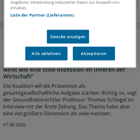
Angebote. Verwendung reduzierter Daten zur Auswahl von
Inhalten.
Liste der Partner (Lieferanten)
Zwecke anzeigen
MEHR ZUM THEMA
Alle ablehnen
Akzeptieren
Präventionsoffensive
Gesundheitsrechtler Thomas Schlegel: „Krankheit
wirkt wie eine stille Rezession im Inneren der
Wirtschaft“
Die Koalition will die Prävention als
gesamtgesellschaftliche Aufgabe stärken. Richtig so, sagt
der Gesundheitsrechtler Professor Thomas Schlegel im
Interview mit der Ärzte Zeitung. Das Thema habe aber
eine viel größere Dimension als viele meinten.
07.08.2026