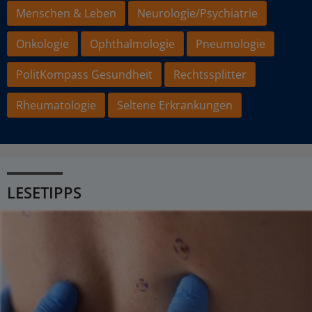
Menschen & Leben
Neurologie/Psychiatrie
Onkologie
Ophthalmologie
Pneumologie
PolitKompass Gesundheit
Rechtssplitter
Rheumatologie
Seltene Erkrankungen
LESETIPPS