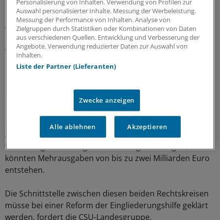
Personalisierung von Inhalten. Verwendung von Profilen zur
heißt es.
Auswahl personalisierter Inhalte. Messung der Werbeleistung.
Messung der Performance von Inhalten. Analyse von
Verzahnung mit Pflegereform nötig
Zielgruppen durch Statistiken oder Kombinationen von Daten
aus verschiedenen Quellen. Entwicklung und Verbesserung der
Angebote. Verwendung reduzierter Daten zur Auswahl von
Weiterhin mahnt die Landesgruppe an, das geplante
Inhalten.
Bundesgesetz mit der Pflegereform zu verzahnen.
Liste der Partner (Lieferanten)
Bislang können behinderte Menschen, die Anspruch auf
Pflegeleistungen nach Sozialgesetzbuch XI haben, nur
eingeschränkt profitieren, wenn sie in einer Einrichtung
Zwecke anzeigen
der Eingliederungshilfe leben.
Alle ablehnen
Akzeptieren
Allerdings: Würden Menschen mit Behinderungen
vollständig in die Pflegeversicherung einbezogen,
könnten Mehrausgaben von bis zu zwei Milliarden Euro
entstehen.
Die Schnittstelle zwischen diesen beiden Rechtskreisen
müsse bei einer Reform der Eingliederungshilfe geklärt
werden, fordert die CSU-Landesgruppe.