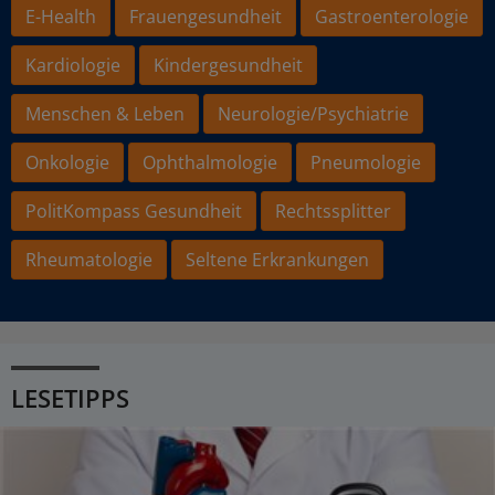
E-Health
Frauengesundheit
Gastroenterologie
Kardiologie
Kindergesundheit
Menschen & Leben
Neurologie/Psychiatrie
Onkologie
Ophthalmologie
Pneumologie
PolitKompass Gesundheit
Rechtssplitter
Rheumatologie
Seltene Erkrankungen
LESETIPPS