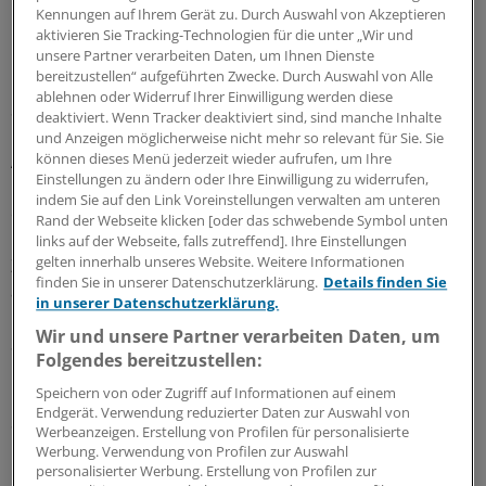
Kennungen auf Ihrem Gerät zu. Durch Auswahl von Akzeptieren
Die CSU-Landesgruppe plädiert dafür, ein
aktivieren Sie Tracking-Technologien für die unter „Wir und
Bundesleistungsgesetz aufzulegen, das die Kommunen
unsere Partner verarbeiten Daten, um Ihnen Dienste
bereitzustellen“ aufgeführten Zwecke. Durch Auswahl von Alle
bei dieser Leistung teilweise entlasten soll. Ein solcher
ablehnen oder Widerruf Ihrer Einwilligung werden diese
Schritt sei "unabdingbar", heißt es in dem Papier.
deaktiviert. Wenn Tracker deaktiviert sind, sind manche Inhalte
und Anzeigen möglicherweise nicht mehr so relevant für Sie. Sie
können dieses Menü jederzeit wieder aufrufen, um Ihre
Allerdings macht die CSU auch klar, dass Kommunen
Einstellungen zu ändern oder Ihre Einwilligung zu widerrufen,
und Länder "nicht aus der finanziellen Verantwortung"
indem Sie auf den Link Voreinstellungen verwalten am unteren
entlassen würden.
Rand der Webseite klicken [oder das schwebende Symbol unten
links auf der Webseite, falls zutreffend]. Ihre Einstellungen
gelten innerhalb unseres Website. Weitere Informationen
Zugleich will die Landesgruppe die Eingliederungshilfe
finden Sie in unserer Datenschutzerklärung.
Details finden Sie
auch neu ausrichten. Es sei nicht mehr zeitgemäß,
in unserer Datenschutzerklärung.
"Menschen mit Behinderungen auf das System der
Wir und unsere Partner verarbeiten Daten, um
Sozialhilfe zu verweisen". Daher solle die Leistung zu
Folgendes bereitzustellen:
"einem modernen Teilhaberecht" ausgestaltet werden.
Speichern von oder Zugriff auf Informationen auf einem
Endgerät. Verwendung reduzierter Daten zur Auswahl von
So plant die CSU, bei der Unterbringung nicht die
Werbeanzeigen. Erstellung von Profilen für personalisierte
Einrichtung, sondern den Menschen mit seinen
Werbung. Verwendung von Profilen zur Auswahl
personalisierter Werbung. Erstellung von Profilen zur
individuellen Bedarfen in den Mittelpunkt zu stellen,