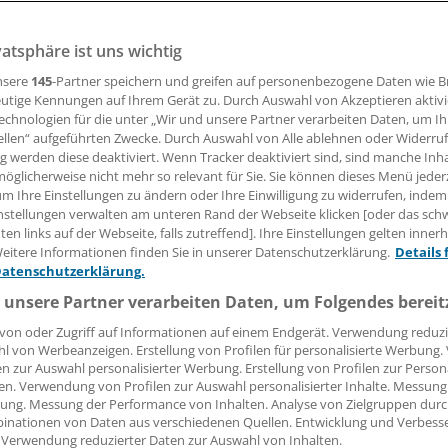
tfalen" entstehen. Auf ihm wollen das Gesundheits- und d
nisterium sowie die Staatskanzlei die Kompetenzen rund 
vatsphäre ist uns wichtig
itswirtschaft bündeln.
nsere
145
-Partner speichern und greifen auf personenbezogene Daten wie 
utige Kennungen auf Ihrem Gerät zu. Durch Auswahl von Akzeptieren aktivi
echnologien für die unter „Wir und unsere Partner verarbeiten Daten, um I
20.06.2008, 17:41 Uhr
ellen“ aufgeführten Zwecke. Durch Auswahl von Alle ablehnen oder Widerruf
ng werden diese deaktiviert. Wenn Tracker deaktiviert sind, sind manche Inh
öglicherweise nicht mehr so relevant für Sie. Sie können dieses Menü jeder
um Ihre Einstellungen zu ändern oder Ihre Einwilligung zu widerrufen, indem
nstellungen verwalten am unteren Rand der Webseite klicken [oder das sc
d die bundesweit erste Fachhochschule für Gesundheitsber
en links auf der Webseite, falls zutreffend]. Ihre Einstellungen gelten inner
eitere Informationen finden Sie in unserer Datenschutzerklärung.
Details 
 für nichtärztliche Heilberufe sein. Das Projekt soll 500 Arb
Datenschutzerklärung.
nd ein Finanzvolumen von jährlich 75 Millionen Euro haben
 unsere Partner verarbeiten Daten, um Folgendes bereit
ampus wird eine entscheidende Ergänzung der nordrhein-w
litik", sagte Landesgesundheitsminister Karl-Josef Lauman
von oder Zugriff auf Informationen auf einem Endgerät. Verwendung reduzi
l von Werbeanzeigen. Erstellung von Profilen für personalisierte Werbung
rsuchen, dort möglichst viele Institutionen der Gesundheit
en zur Auswahl personalisierter Werbung. Erstellung von Profilen zur Person
.
en. Verwendung von Profilen zur Auswahl personalisierter Inhalte. Messung
ung. Messung der Performance von Inhalten. Analyse von Zielgruppen durch
inationen von Daten aus verschiedenen Quellen. Entwicklung und Verbess
s wird sich das Landesinstitut für Gesundheit und Arbeit 
 Verwendung reduzierter Daten zur Auswahl von Inhalten.