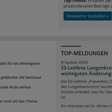
Top-Thema:
Erhalten Sie
praxisrelevante Beiträge 
Newsletter bestellen »
TOP-MELDUNGEN
Update 2026
isiko für ein Meningeom
S3-Leitlinie Lungenkre
wichtigsten Änderun
 gefährden die Netzhaut
Die S3-Leitlinie „Prävention,
des Lungenkarzinoms“ wurde a
onale Ärzte wirken
Schütte erläutert, was für Ha
ist.
zte rund um das Thema
Ein Interview von Dr. Miriam 