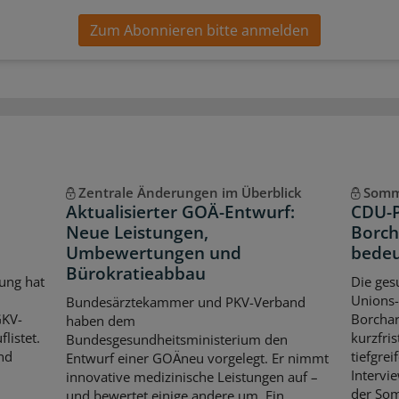
Zum Abonnieren bitte anmelden
Zentrale Änderungen im Überblick
Somm
Aktualisierter GOÄ-Entwurf:
CDU-P
Neue Leistungen,
Borch
Umbewertungen und
bedeu
Bürokratieabbau
ung hat
Die ges
Unions-
Bundesärztekammer und PKV-Verband
GKV-
Borchar
haben dem
listet.
kurzfri
Bundesgesundheitsministerium den
nd
tiefgre
Entwurf einer GOÄneu vorgelegt. Er nimmt
Intervie
innovative medizinische Leistungen auf –
der So
und bewertet einige andere um. Ein