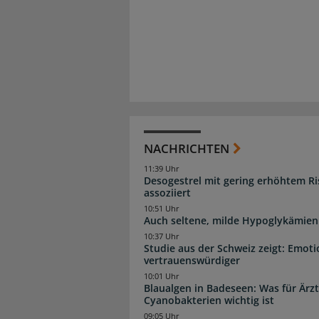
NACHRICHTEN
11:39 Uhr
Desogestrel mit gering erhöhtem R
assoziiert
10:51 Uhr
Auch seltene, milde Hypoglykämien
10:37 Uhr
Studie aus der Schweiz zeigt: Emoti
vertrauenswürdiger
10:01 Uhr
Blaualgen in Badeseen: Was für Är
Cyanobakterien wichtig ist
09:05 Uhr