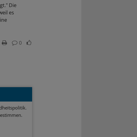
gt." Die
eil es
ine
0
heitspolitik.
bestimmen.