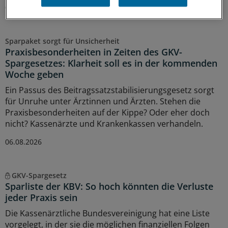
07.08.2026
Sparpaket sorgt für Unsicherheit
Praxisbesonderheiten in Zeiten des GKV-
Spargesetzes: Klarheit soll es in der kommenden
Woche geben
Ein Passus des Beitragssatzstabilisierungsgesetz sorgt
für Unruhe unter Ärztinnen und Ärzten. Stehen die
Praxisbesonderheiten auf der Kippe? Oder eher doch
nicht? Kassenärzte und Krankenkassen verhandeln.
06.08.2026
GKV-Spargesetz
Sparliste der KBV: So hoch könnten die Verluste
jeder Praxis sein
Die Kassenärztliche Bundesvereinigung hat eine Liste
vorgelegt, in der sie die möglichen finanziellen Folgen