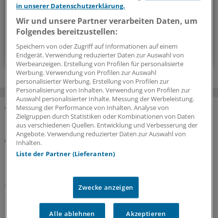
in unserer Datenschutzerklärung.
Wir und unsere Partner verarbeiten Daten, um
14-tägig, donnerstags
Folgendes bereitzustellen:
Speichern von oder Zugriff auf Informationen auf einem
Zum Abonnieren bitte anmelden
Endgerät. Verwendung reduzierter Daten zur Auswahl von
Werbeanzeigen. Erstellung von Profilen für personalisierte
Werbung. Verwendung von Profilen zur Auswahl
personalisierter Werbung. Erstellung von Profilen zur
Personalisierung von Inhalten. Verwendung von Profilen zur
Auswahl personalisierter Inhalte. Messung der Werbeleistung.
Messung der Performance von Inhalten. Analyse von
Zielgruppen durch Statistiken oder Kombinationen von Daten
MEHR ZUM THEMA
aus verschiedenen Quellen. Entwicklung und Verbesserung der
Angebote. Verwendung reduzierter Daten zur Auswahl von
Notfallversorgung
Inhalten.
Neuer Bereitschaftsdienst in Nordrhein ist ein
Liste der Partner (Lieferanten)
Erfolgsmodell
In nur zwölf Stunden waren die 6.000 Fahrdienste
vergeben: Der neu strukturierte ärztliche
Zwecke anzeigen
Bereitschaftsdienst in Nordrhein wird gut angenommen.
Zuständig sind spezielle Kooperationsmediziner.
Alle ablehnen
Akzeptieren