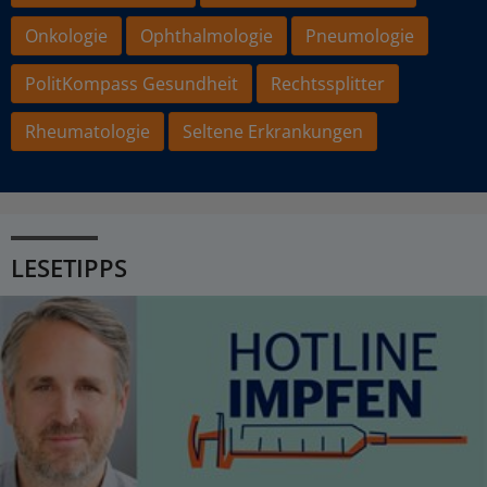
Onkologie
Ophthalmologie
Pneumologie
PolitKompass Gesundheit
Rechtssplitter
Rheumatologie
Seltene Erkrankungen
LESETIPPS