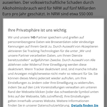
auswirken. Der volkswirtschaftliche Schaden durch
Alkoholmissbrauch wird für NRW auf fünf Milliarden
Euro pro Jahr geschätzt. In NRW sind etwa 550 000
Personen alkoholabhängig, über 2,5 Millionen Menschen
zeigen riskanten Alkoholkonsum.
Ihre Privatsphäre ist uns wichtig
Wir und unsere
145
-Partner speichern und greifen auf
0
personenbezogene Daten wie Browserdaten oder eindeutige
Kennungen auf Ihrem Gerät zu. Durch Auswahl von Akzeptieren
Schlagworte:
aktivieren Sie Tracking-Technologien für die unter „Wir und
unsere Partner verarbeiten Daten, um Ihnen Dienste
Berufspolitik
Suchtkrankheiten
bereitzustellen“ aufgeführten Zwecke. Durch Auswahl von Alle
ablehnen oder Widerruf Ihrer Einwilligung werden diese
Ihr Newsletter zum Thema
deaktiviert. Wenn Tracker deaktiviert sind, sind manche Inhalte
und Anzeigen möglicherweise nicht mehr so relevant für Sie. Sie
Politik & Debatte
können dieses Menü jederzeit wieder aufrufen, um Ihre
Einstellungen zu ändern oder Ihre Einwilligung zu widerrufen,
indem Sie auf den Link Voreinstellungen verwalten am unteren
Mit diesem Newsletter blicken Sie hinter das tägliche
Rand der Webseite klicken [oder das schwebende Symbol unten
Geschehen in der Gesundheitspolitik. Mit Analysen,
links auf der Webseite, falls zutreffend]. Ihre Einstellungen
Hintergründen und einem Blick auf Themen, die die Agenda
gelten innerhalb unseres Website. Weitere Informationen
finden Sie in unserer Datenschutzerklärung.
Details finden Sie
bestimmen.