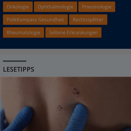
Onkologie
Ophthalmologie
Pneumologie
PolitKompass Gesundheit
Rechtssplitter
Rheumatologie
Seltene Erkrankungen
LESETIPPS