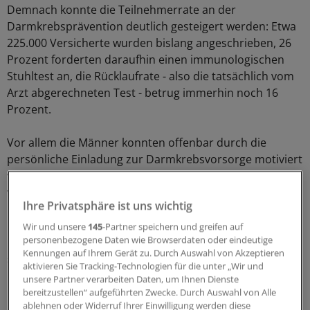
Demnach konnte die Teilnehmerrate an der
Darmkrebsprävention deutlich gesteigert werden: Etwa
225.000 Versicherte wurden bislang angeschrieben, 26
Prozent forderten daraufhin einen immunologischen
Stuhltest an, die Rücklaufrate - also die tatsächlich vom
Arzt abgerechneten Test - betrug immerhin noch 16
Prozent.
Vor allem die Männer konnten offenbar durch die
persönliche Einladung zur Darmkrebsvorsorge motiviert
werden: Mehr als jeder zweite Teilnehmer (52 Prozent)
war männlich, normalerweise liegt diese Teilnahmerate
Ihre Privatsphäre ist uns wichtig
bei rund 16 Prozent.
Wir und unsere
145
-Partner speichern und greifen auf
personenbezogene Daten wie Browserdaten oder eindeutige
"Traditionell sind Frauen hier viel aufgeschlossener",
Kennungen auf Ihrem Gerät zu. Durch Auswahl von Akzeptieren
sagte Puppel. Bei den Auswertungen der
aktivieren Sie Tracking-Technologien für die unter „Wir und
immunologischen Stuhltests seien fünf Prozent als
unsere Partner verarbeiten Daten, um Ihnen Dienste
positiv ermittelt worden.
bereitzustellen“ aufgeführten Zwecke. Durch Auswahl von Alle
ablehnen oder Widerruf Ihrer Einwilligung werden diese