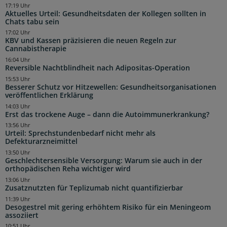
17:19 Uhr
Aktuelles Urteil: Gesundheitsdaten der Kollegen sollten in
Chats tabu sein
17:02 Uhr
KBV und Kassen präzisieren die neuen Regeln zur
Cannabistherapie
16:04 Uhr
Reversible Nachtblindheit nach Adipositas-Operation
15:53 Uhr
Besserer Schutz vor Hitzewellen: Gesundheitsorganisationen
veröffentlichen Erklärung
14:03 Uhr
Erst das trockene Auge – dann die Autoimmunerkrankung?
13:56 Uhr
Urteil: Sprechstundenbedarf nicht mehr als
Defekturarzneimittel
13:50 Uhr
Geschlechtersensible Versorgung: Warum sie auch in der
orthopädischen Reha wichtiger wird
13:06 Uhr
Zusatznutzten für Teplizumab nicht quantifizierbar
11:39 Uhr
Desogestrel mit gering erhöhtem Risiko für ein Meningeom
assoziiert
10:51 Uhr