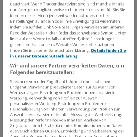
deaktiviert. Wenn Tracker deaktiviert sind, sind manche Inhalte
"Das heißt konkret: Rund 2000 Menschen konnte damit
und Anzeigen möglicherweise nicht mehr so relevant für Sie. Sie
eine weitere Abklärung empfohlen werden", so Puppel.
können dieses Menü jederzeit wieder aufrufen, um Ihre
Bei der Auswertung der Koloskopie seien zudem
Einstellungen zu ändern oder Ihre Einwilligung zu widerrufen,
indem Sie auf den Link Voreinstellungen verwalten am unteren
Karzinome bei den unter 55-Jährigen entdeckt worden.
Rand der Webseite klicken [oder das schwebende Symbol unten
links auf der Webseite, falls zutreffend]. Ihre Einstellungen
Knapp 60 BKKen schreiben ihre Mitglieder
gelten innerhalb unseres Website. Weitere Informationen
an
finden Sie in unserer Datenschutzerklärung.
Details finden Sie
in unserer Datenschutzerklärung.
Zum Hintergrund: Die teilnehmenden Kassen schickten
Wir und unsere Partner verarbeiten Daten, um
ihren Versicherten zum 55. Geburtstag eine Einladung
Folgendes bereitzustellen:
zur Koloskopie. Bleibt das Schreiben wirkungslos,
Speichern von oder Zugriff auf Informationen auf einem
erhalten die 55-Jährigen erneut Post. Die Kasse
Endgerät. Verwendung reduzierter Daten zur Auswahl von
Werbeanzeigen. Erstellung von Profilen für personalisierte
empfiehlt ihnen, einen immunologischen Stuhltest zu
Werbung. Verwendung von Profilen zur Auswahl
machen.
personalisierter Werbung. Erstellung von Profilen zur
Personalisierung von Inhalten. Verwendung von Profilen zur
Auswahl personalisierter Inhalte. Messung der Werbeleistung.
Darüber hinaus fordern die Kassen auch die 50- bis 54-
Messung der Performance von Inhalten. Analyse von
Jährigen auf, an der Darmkrebs-Früherkennung
Zielgruppen durch Statistiken oder Kombinationen von Daten
teilzunehmen und sich einen solchen Stuhltest
aus verschiedenen Quellen. Entwicklung und Verbesserung der
Angebote. Verwendung reduzierter Daten zur Auswahl von