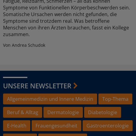
Fatigue, Reizdarm, Schmerzen – all das können
Symptome von Funktionellen Körperbeschwerden sein.
Somatische Ursachen werden nicht gefunden, die
Symptome sind trotzdem real. Was betroffene
Menschen von ihren Ärzten brauchen, fasst ein Kollege
zusammen.
Von Andrea Schudok
UNSERE NEWSLETTER
Allgemeinmedizin und Innere Medizin
Top-Thema
Beruf & Alltag
Dermatologie
Diabetologie
E-Health
Frauengesundheit
Gastroenterologie