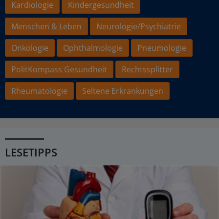
Kardiologie
Kindergesundheit
Menschen & Leben
Neurologie/Psychiatrie
Onkologie
Ophthalmologie
Pneumologie
PolitKompass Gesundheit
Rechtssplitter
Rheumatologie
Seltene Erkrankungen
LESETIPPS