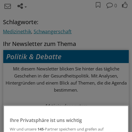
0
Schlagworte:
Medizinethik
Schwangerschaft
Ihr Newsletter zum Thema
Politik & Debatte
Mit diesem Newsletter blicken Sie hinter das tägliche
Geschehen in der Gesundheitspolitik. Mit Analysen,
Hintergründen und einem Blick auf Themen, die die Agenda
bestimmen.
14-tägig, donnerstags
Ihre Privatsphäre ist uns wichtig
Zum Abonnieren bitte anmelden
Wir und unsere
145
-Partner speichern und greifen auf