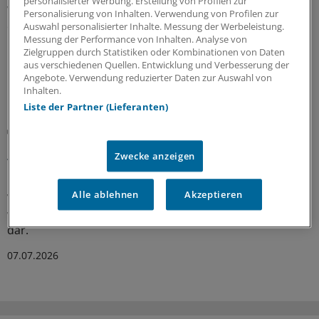
personalisierter Werbung. Erstellung von Profilen zur
Wo Vertragsärztinnen und -ärzte Patienten gegenüber
Personalisierung von Inhalten. Verwendung von Profilen zur
die Hand aufhalten, sind KVen, Kammern und
Auswahl personalisierter Inhalte. Messung der Werbeleistung.
Messung der Performance von Inhalten. Analyse von
Krankenkassen gefordert, genauer hinzuschauen, ob zu
Zielgruppen durch Statistiken oder Kombinationen von Daten
Recht oder Unrecht.
aus verschiedenen Quellen. Entwicklung und Verbesserung der
Angebote. Verwendung reduzierter Daten zur Auswahl von
16.07.2026
Inhalten.
Liste der Partner (Lieferanten)
MedEvac-Programm
BMG informiert über Leistungsabrechnung für
Zwecke anzeigen
verwundete ukrainische Soldaten
Ukrainische Soldatinnen und Soldaten, die nach einer
Alle ablehnen
Akzeptieren
Verwundung in Deutschland medizinisch versorgt
werden, stellen abrechnungstechnisch einen Sonderfall
dar.
07.07.2026