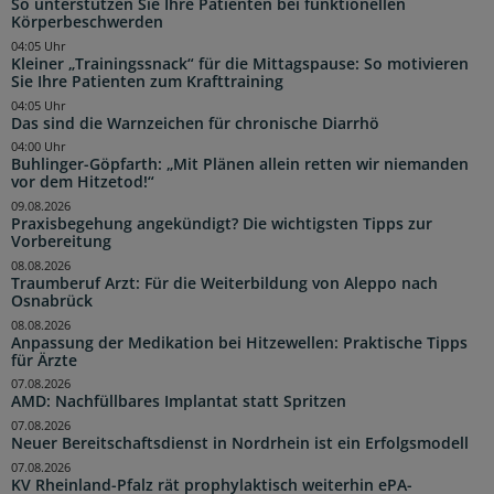
So unterstützen Sie Ihre Patienten bei funktionellen
Körperbeschwerden
04:05 Uhr
Kleiner „Trainingssnack“ für die Mittagspause: So motivieren
Sie Ihre Patienten zum Krafttraining
04:05 Uhr
Das sind die Warnzeichen für chronische Diarrhö
04:00 Uhr
Buhlinger-Göpfarth: „Mit Plänen allein retten wir niemanden
vor dem Hitzetod!“
09.08.2026
Praxisbegehung angekündigt? Die wichtigsten Tipps zur
Vorbereitung
08.08.2026
Traumberuf Arzt: Für die Weiterbildung von Aleppo nach
Osnabrück
08.08.2026
Anpassung der Medikation bei Hitzewellen: Praktische Tipps
für Ärzte
07.08.2026
AMD: Nachfüllbares Implantat statt Spritzen
07.08.2026
Neuer Bereitschaftsdienst in Nordrhein ist ein Erfolgsmodell
07.08.2026
KV Rheinland-Pfalz rät prophylaktisch weiterhin ePA-