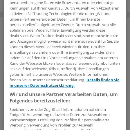
personenbezogene Daten wie Browserdaten oder eindeutige
Kennungen auf Ihrem Gerät zu. Durch Auswahl von Akzeptieren
aktivieren Sie Tracking-Technologien für die unter „Wir und
unsere Partner verarbeiten Daten, um Ihnen Dienste
bereitzustellen“ aufgeführten Zwecke. Durch Auswahl von Alle
MEHR ZUM THEMA
ablehnen oder Widerruf Ihrer Einwilligung werden diese
deaktiviert. Wenn Tracker deaktiviert sind, sind manche Inhalte
und Anzeigen möglicherweise nicht mehr so relevant für Sie. Sie
Erdnussallergie
können dieses Menü jederzeit wieder aufrufen, um Ihre
Allergologen können Erhaltungstherapie mit
Einstellungen zu ändern oder Ihre Einwilligung zu widerrufen,
Palforzia bis Ende 2026 fortsetzen
indem Sie auf den Link Voreinstellungen verwalten am unteren
Rand der Webseite klicken [oder das schwebende Symbol unten
Stallergenes stellt zwar die Produktion seines
links auf der Webseite, falls zutreffend]. Ihre Einstellungen
®
Erdnussproteins Palforzia
ein, sichert aber den
gelten innerhalb unseres Website. Weitere Informationen
Nachschub zur Erhaltungstherapie aus französischen
finden Sie in unserer Datenschutzerklärung.
Details finden Sie
Restbeständen – zunächst wohl nur bis Ende Dezember.
in unserer Datenschutzerklärung.
17.07.2026
Wir und unsere Partner verarbeiten Daten, um
Folgendes bereitzustellen:
Speichern von oder Zugriff auf Informationen auf einem
Zusatzgeschäft
Endgerät. Verwendung reduzierter Daten zur Auswahl von
Regierung zu IGeL: Nicht alles im Lot – aber kein
Werbeanzeigen. Erstellung von Profilen für personalisierte
gesetzgeberischer Handlungsbedarf
Werbung. Verwendung von Profilen zur Auswahl