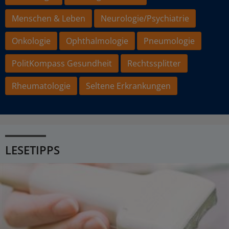
Menschen & Leben
Neurologie/Psychiatrie
Onkologie
Ophthalmologie
Pneumologie
PolitKompass Gesundheit
Rechtssplitter
Rheumatologie
Seltene Erkrankungen
LESETIPPS