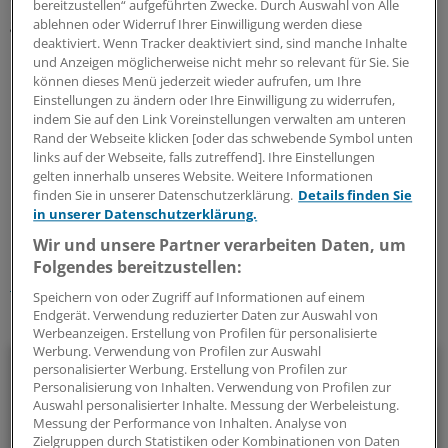
bereitzustellen“ aufgeführten Zwecke. Durch Auswahl von Alle
großen Medizintechnikunternehmen bis zur Arztpraxis –
ablehnen oder Widerruf Ihrer Einwilligung werden diese
deaktiviert. Wenn Tracker deaktiviert sind, sind manche Inhalte
mehr als 85.000 Menschen einen Arbeitsplatz.
und Anzeigen möglicherweise nicht mehr so relevant für Sie. Sie
können dieses Menü jederzeit wieder aufrufen, um Ihre
Damit überstiegen die Beschäftigtenzahlen in der
Einstellungen zu ändern oder Ihre Einwilligung zu widerrufen,
Branche deutlich zum Beispiel die des saarländischen
indem Sie auf den Link Voreinstellungen verwalten am unteren
Rand der Webseite klicken [oder das schwebende Symbol unten
Metallgewerbes und der Automotive-Branche.
(maw)
links auf der Webseite, falls zutreffend]. Ihre Einstellungen
gelten innerhalb unseres Website. Weitere Informationen
0
finden Sie in unserer Datenschutzerklärung.
Details finden Sie
in unserer Datenschutzerklärung.
Wir und unsere Partner verarbeiten Daten, um
Schlagworte:
Folgendes bereitzustellen:
Gesundheitswirtschaft
Saarland
Speichern von oder Zugriff auf Informationen auf einem
Endgerät. Verwendung reduzierter Daten zur Auswahl von
Ihr Newsletter zum Thema
Werbeanzeigen. Erstellung von Profilen für personalisierte
Werbung. Verwendung von Profilen zur Auswahl
Politik & Debatte
personalisierter Werbung. Erstellung von Profilen zur
Personalisierung von Inhalten. Verwendung von Profilen zur
Auswahl personalisierter Inhalte. Messung der Werbeleistung.
Mit diesem Newsletter blicken Sie hinter das tägliche
Messung der Performance von Inhalten. Analyse von
Geschehen in der Gesundheitspolitik. Mit Analysen,
Zielgruppen durch Statistiken oder Kombinationen von Daten