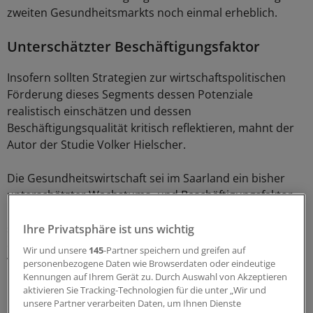
zweiten Gesundheitsmarkts noch einmal erheblich.
Unterschätzter Beschäftigungsfaktor
Insofern sollten Strategien zur wirtschaftspolitischen
Förderung dieses Segments dessen Potenziale
realistisch einschätzen und dessen
Beschäftigungsqualität kritisch reflektieren, mahnt der
Autor der Studie Volker Hielscher.
Die Gesundheitswirtschaft sei im Saarland ein bisher
unterschätzter Wachstums- und Beschäftigungsfaktor.
Die Pflege sei dabei der stärkste Job-Motor. Es zeigten
sich jedoch auch Handlungsbedarfe bei der Gestaltung
Ihre Privatsphäre ist uns wichtig
der Arbeitsbedingungen und der Koordinierung der
Wir und unsere
145
-Partner speichern und greifen auf
Versorgungsangebote.
personenbezogene Daten wie Browserdaten oder eindeutige
Kennungen auf Ihrem Gerät zu. Durch Auswahl von Akzeptieren
aktivieren Sie Tracking-Technologien für die unter „Wir und
Die Gesundheitswirtschaft des kleinsten Flächenlandes
unsere Partner verarbeiten Daten, um Ihnen Dienste
der Bundesrepublik biete in rund 4000 Betrieben – vom