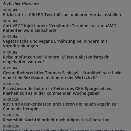
Ärztlicher Hitzehass
04:30 Uhr
Pilzkeratitis: CRISPR-Test hilft bei unklaren Verdachtsfällen
04:16 Uhr
Anti-VEGF-Injektionen: Versäumte Termine kosten nAMD-
Patienten wohl Sehschärfe
04:04 Uhr
Vegetarische und vegane Ernährung bei Kindern mit
Vorerkrankungen
04:00 Uhr
Reiseimpfungen bei Kindern: Müssen Abstandsregeln
eingehalten werden?
03:05 Uhr
Gesundheitsrechtler Thomas Schlegel: „Krankheit wirkt wie
eine stille Rezession im Inneren der Wirtschaft“
06.08.2026
Praxisbesonderheiten in Zeiten des GKV-Spargesetzes:
Klarheit soll es in der kommenden Woche geben
06.08.2026
KBV und Krankenkassen präzisieren die neuen Regeln zur
Cannabistherapie
06.08.2026
Reversible Nachtblindheit nach Adipositas-Operation
06.08.2026
Besserer Schutz vor Hitzewellen: Gesundheitsorganisationen