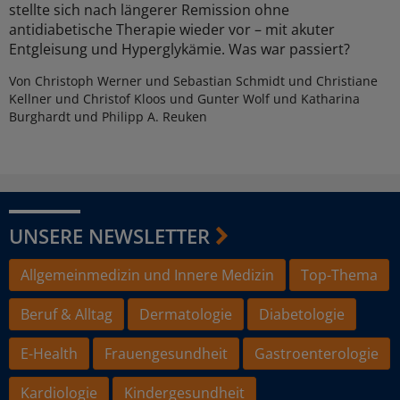
stellte sich nach längerer Remission ohne
antidiabetische Therapie wieder vor – mit akuter
Entgleisung und Hyperglykämie. Was war passiert?
Von Christoph Werner und Sebastian Schmidt und Christiane
Kellner und Christof Kloos und Gunter Wolf und Katharina
Burghardt und Philipp A. Reuken
UNSERE NEWSLETTER
Allgemeinmedizin und Innere Medizin
Top-Thema
Beruf & Alltag
Dermatologie
Diabetologie
E-Health
Frauengesundheit
Gastroenterologie
Kardiologie
Kindergesundheit