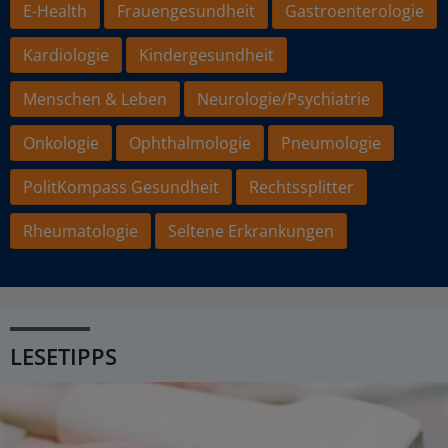
E-Health
Frauengesundheit
Gastroenterologie
Kardiologie
Kindergesundheit
Menschen & Leben
Neurologie/Psychiatrie
Onkologie
Ophthalmologie
Pneumologie
PolitKompass Gesundheit
Rechtssplitter
Rheumatologie
Seltene Erkrankungen
LESETIPPS