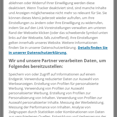
ablehnen oder Widerruf Ihrer Einwilligung werden diese
Die stellvertretende SPD-Fraktionsvorsitzende Elke
deaktiviert. Wenn Tracker deaktiviert sind, sind manche Inhalte
Ferner dagegen begrüßte den Vorschlag für einen
und Anzeigen möglicherweise nicht mehr so relevant für Sie. Sie
einheitlichen Basistarif: "Das hätte man mit der jüngsten
können dieses Menü jederzeit wieder aufrufen, um Ihre
Gesundheitsreform auch schon haben können", sagte
Einstellungen zu ändern oder Ihre Einwilligung zu widerrufen,
indem Sie auf den Link Voreinstellungen verwalten am unteren
Ferner. Die gesundheitspolitische Sprecherin der
Rand der Webseite klicken [oder das schwebende Symbol unten
Grünen im Bundestag, Birgitt Bender, sagte, die privaten
links auf der Webseite, falls zutreffend]. Ihre Einstellungen
Krankenversicherer hätten "endlich erkannt, dass ein
gelten innerhalb unseres Website. Weitere Informationen
geteilter Versicherungsmarkt langfristig keinen Sinn
finden Sie in unserer Datenschutzerklärung.
Details finden Sie
in unserer Datenschutzerklärung.
macht". Der Vorschlag der Versicherer gehe "in Richtung
Bürgerversicherung". Die Links-Fraktion wertet das
Wir und unsere Partner verarbeiten Daten, um
Diskussionspapier als "Eingeständnis", das
Folgendes bereitzustellen:
Geschäftsmodell der PKV sei "gescheitert".
Speichern von oder Zugriff auf Informationen auf einem
Endgerät. Verwendung reduzierter Daten zur Auswahl von
Werbeanzeigen. Erstellung von Profilen für personalisierte
PKV-Verband lehnt einen Kommentar ab.
Werbung. Verwendung von Profilen zur Auswahl
personalisierter Werbung. Erstellung von Profilen zur
Personalisierung von Inhalten. Verwendung von Profilen zur
0
Auswahl personalisierter Inhalte. Messung der Werbeleistung.
Messung der Performance von Inhalten. Analyse von
Zielgruppen durch Statistiken oder Kombinationen von Daten
Schlagworte:
aus verschiedenen Quellen. Entwicklung und Verbesserung der