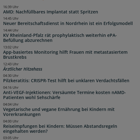
16:39 Uhr
AMD: Nachfüllbares Implantat statt Spritzen
14:45 Uhr
Neuer Bereitschaftsdienst in Nordrhein ist ein Erfolgsmodell
14:44 Uhr
KV Rheinland-Pfalz rät prophylaktisch weiterhin ePA-
Befüllung abzurechnen
13:02 Uhr
App-basiertes Monitoring hilft Frauen mit metastasiertem
Brustkrebs
12:43 Uhr
Ärztlicher Hitzehass
04:30 Uhr
Pilzkeratitis: CRISPR-Test hilft bei unklaren Verdachtsfällen
04:16 Uhr
Anti-VEGF-Injektionen: Versäumte Termine kosten nAMD-
Patienten wohl Sehschärfe
04:04 Uhr
Vegetarische und vegane Ernährung bei Kindern mit
Vorerkrankungen
04:00 Uhr
Reiseimpfungen bei Kindern: Müssen Abstandsregeln
eingehalten werden?
03:05 Uhr