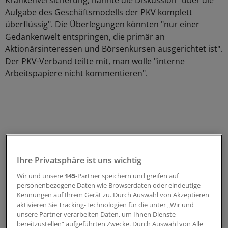
Krankenversicherung, nannte die Diskussion "über die
Aufgabe des Geschäftsmodells der PKV komplett
überflüssig". Die Überlegungen könnten "nur einer
Gedankenwelt entspringen, die primär an
Aktionärsinteressen und Börsenkursen ausgerichtet ist".
Der PKV-Verband teilte mit, man wolle "interne
Arbeitspapiere nicht kommentieren".
Ihre Privatsphäre ist uns wichtig
Wir und unsere
145
-Partner speichern und greifen auf
personenbezogene Daten wie Browserdaten oder eindeutige
Kennungen auf Ihrem Gerät zu. Durch Auswahl von Akzeptieren
aktivieren Sie Tracking-Technologien für die unter „Wir und
unsere Partner verarbeiten Daten, um Ihnen Dienste
bereitzustellen“ aufgeführten Zwecke. Durch Auswahl von Alle