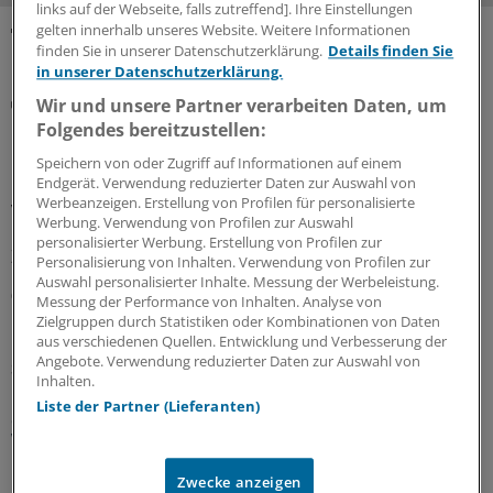
links auf der Webseite, falls zutreffend]. Ihre Einstellungen
gelten innerhalb unseres Website. Weitere Informationen
finden Sie in unserer Datenschutzerklärung.
Details finden Sie
MEHR ZUM THEMA
in unserer Datenschutzerklärung.
Notfallversorgung
Wir und unsere Partner verarbeiten Daten, um
Neuer Bereitschaftsdienst in Nordrhein ist ein
Folgendes bereitzustellen:
Erfolgsmodell
Speichern von oder Zugriff auf Informationen auf einem
In nur zwölf Stunden waren die 6.000 Fahrdienste
Endgerät. Verwendung reduzierter Daten zur Auswahl von
Werbeanzeigen. Erstellung von Profilen für personalisierte
vergeben: Der neu strukturierte ärztliche
Werbung. Verwendung von Profilen zur Auswahl
Bereitschaftsdienst in Nordrhein wird gut angenommen.
personalisierter Werbung. Erstellung von Profilen zur
Zuständig sind spezielle Kooperationsmediziner.
Personalisierung von Inhalten. Verwendung von Profilen zur
Auswahl personalisierter Inhalte. Messung der Werbeleistung.
07.08.2026
Messung der Performance von Inhalten. Analyse von
Zielgruppen durch Statistiken oder Kombinationen von Daten
aus verschiedenen Quellen. Entwicklung und Verbesserung der
Angebote. Verwendung reduzierter Daten zur Auswahl von
Sparpaket sorgt für Unsicherheit
Inhalten.
Praxisbesonderheiten in Zeiten des GKV-
Liste der Partner (Lieferanten)
Spargesetzes: Klarheit soll es in der kommenden
Woche geben
Ein Passus des Beitragssatzstabilisierungsgesetz sorgt
Zwecke anzeigen