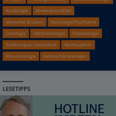
Kardiologie
Kindergesundheit
Menschen & Leben
Neurologie/Psychiatrie
Onkologie
Ophthalmologie
Pneumologie
PolitKompass Gesundheit
Rechtssplitter
Rheumatologie
Seltene Erkrankungen
LESETIPPS