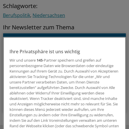
Schlagworte:
Berufspolitik
Niedersachsen
Ihr Newsletter zum Thema
Politik & Debatte
Ihre Privatsphäre ist uns wichtig
Mit diesem Newsletter blicken Sie hinter das tägliche
Geschehen in der Gesundheitspolitik. Mit Analysen,
Wir und unsere
145
-Partner speichern und greifen auf
Hintergründen und einem Blick auf Themen, die die Agenda
personenbezogene Daten wie Browserdaten oder eindeutige
Kennungen auf Ihrem Gerät zu. Durch Auswahl von Akzeptieren
bestimmen.
aktivieren Sie Tracking-Technologien für die unter „Wir und
unsere Partner verarbeiten Daten, um Ihnen Dienste
bereitzustellen“ aufgeführten Zwecke. Durch Auswahl von Alle
14-tägig, donnerstags
ablehnen oder Widerruf Ihrer Einwilligung werden diese
deaktiviert. Wenn Tracker deaktiviert sind, sind manche Inhalte
Zum Abonnieren bitte anmelden
und Anzeigen möglicherweise nicht mehr so relevant für Sie. Sie
können dieses Menü jederzeit wieder aufrufen, um Ihre
Einstellungen zu ändern oder Ihre Einwilligung zu widerrufen,
indem Sie auf den Link Voreinstellungen verwalten am unteren
Rand der Webseite klicken [oder das schwebende Symbol unten