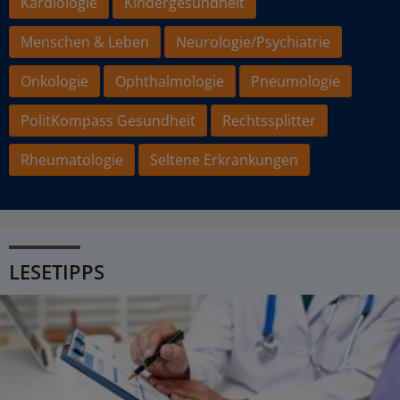
Kardiologie
Kindergesundheit
Menschen & Leben
Neurologie/Psychiatrie
Onkologie
Ophthalmologie
Pneumologie
PolitKompass Gesundheit
Rechtssplitter
Rheumatologie
Seltene Erkrankungen
LESETIPPS