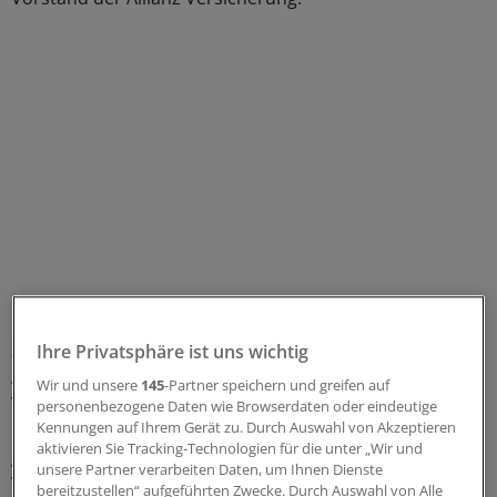
Zwar könnten körperliche und geistige Schwächen im
Ihre Privatsphäre ist uns wichtig
Alter vermehrt auftreten und im Einzelfall zu schweren
Wir und unsere
145
-Partner speichern und greifen auf
Verkehrsunfällen führen. "Aber trotz dieser tragischen
personenbezogene Daten wie Browserdaten oder eindeutige
Kennungen auf Ihrem Gerät zu. Durch Auswahl von Akzeptieren
Unfälle zeigt die Allianz Unfallstudie im
aktivieren Sie Tracking-Technologien für die unter „Wir und
gesamtstatistischen Ergebnis, dass ältere
unsere Partner verarbeiten Daten, um Ihnen Dienste
Verkehrsteilnehmer kein erhöhtes Risiko im
bereitzustellen“ aufgeführten Zwecke. Durch Auswahl von Alle