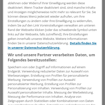
Straßenverkehr darstellen und überwiegend mehr Opfer
ablehnen oder Widerruf Ihrer Einwilligung werden diese
deaktiviert. Wenn Tracker deaktiviert sind, sind manche Inhalte
als Verursacher sind", stellt Gutberlet klar.
und Anzeigen möglicherweise nicht mehr so relevant für Sie. Sie
Konsequenzen auf die Kalkulation der Kfz-Prämien für
können dieses Menü jederzeit wieder aufrufen, um Ihre
ältere Autofahrer will die Allianz aus der Studie nicht
Einstellungen zu ändern oder Ihre Einwilligung zu widerrufen,
ziehen.
indem Sie auf den Link Voreinstellungen verwalten am unteren
Rand der Webseite klicken [oder das schwebende Symbol unten
links auf der Webseite, falls zutreffend]. Ihre Einstellungen
Im Vorfeld der Einführung des neuen EU-Führerscheins
gelten innerhalb unseres Website. Weitere Informationen
im Jahr 2007 hatte die EU-Kommission in Brüssel einen
finden Sie in unserer Datenschutzerklärung.
Details finden Sie
länderübergreifenden Gesundheitstest für ältere
in unserer Datenschutzerklärung.
Autofahrer gefordert. Dieser Vorstoß war aber vom
Wir und unsere Partner verarbeiten Daten, um
Europaparlament zurückgewiesen worden.
Folgendes bereitzustellen:
Speichern von oder Zugriff auf Informationen auf einem
0
Endgerät. Verwendung reduzierter Daten zur Auswahl von
Werbeanzeigen. Erstellung von Profilen für personalisierte
Werbung. Verwendung von Profilen zur Auswahl
Schlagworte:
personalisierter Werbung. Erstellung von Profilen zur
Personalisierung von Inhalten. Verwendung von Profilen zur
Berufspolitik
Auswahl personalisierter Inhalte. Messung der Werbeleistung.
Messung der Performance von Inhalten. Analyse von
Ihr Newsletter zum Thema
Zielgruppen durch Statistiken oder Kombinationen von Daten