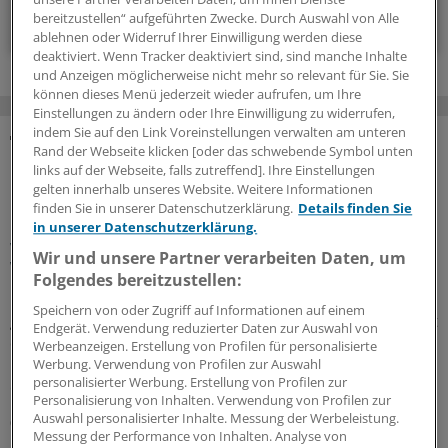
Zum Abonnieren bitte anmelden
bereitzustellen“ aufgeführten Zwecke. Durch Auswahl von Alle
ablehnen oder Widerruf Ihrer Einwilligung werden diese
deaktiviert. Wenn Tracker deaktiviert sind, sind manche Inhalte
und Anzeigen möglicherweise nicht mehr so relevant für Sie. Sie
können dieses Menü jederzeit wieder aufrufen, um Ihre
Einstellungen zu ändern oder Ihre Einwilligung zu widerrufen,
indem Sie auf den Link Voreinstellungen verwalten am unteren
Rand der Webseite klicken [oder das schwebende Symbol unten
MEHR ZUM THEMA
links auf der Webseite, falls zutreffend]. Ihre Einstellungen
gelten innerhalb unseres Website. Weitere Informationen
Präventionsoffensive
finden Sie in unserer Datenschutzerklärung.
Details finden Sie
Gesundheitsrechtler Thomas Schlegel: „Krankheit
in unserer Datenschutzerklärung.
wirkt wie eine stille Rezession im Inneren der
Wir und unsere Partner verarbeiten Daten, um
Wirtschaft“
Folgendes bereitzustellen:
Die Koalition will die Prävention als
Speichern von oder Zugriff auf Informationen auf einem
gesamtgesellschaftliche Aufgabe stärken. Richtig so, sagt
Endgerät. Verwendung reduzierter Daten zur Auswahl von
der Gesundheitsrechtler Professor Thomas Schlegel im
Werbeanzeigen. Erstellung von Profilen für personalisierte
Interview mit der Ärzte Zeitung. Das Thema habe aber
Werbung. Verwendung von Profilen zur Auswahl
personalisierter Werbung. Erstellung von Profilen zur
eine viel größere Dimension als viele meinten.
Personalisierung von Inhalten. Verwendung von Profilen zur
Auswahl personalisierter Inhalte. Messung der Werbeleistung.
07.08.2026
Messung der Performance von Inhalten. Analyse von