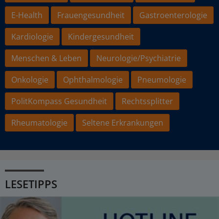
E-Health
Frauengesundheit
Gastroenterologie
Kardiologie
Kindergesundheit
Menschen & Leben
Neurologie/Psychiatrie
Onkologie
Ophthalmologie
Pneumologie
PolitKompass Gesundheit
Rechtssplitter
Rheumatologie
Seltene Erkrankungen
LESETIPPS