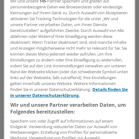
Wir und unsere
145
-Partner speichern und greifen auf
personenbezogene Daten wie Browserdaten oder eindeutige
Kennungen auf Ihrem Gerät zu. Durch Auswahl von Akzeptieren
aktivieren Sie Tracking-Technologien für die unter „Wir und
unsere Partner verarbeiten Daten, um Ihnen Dienste
bereitzustellen“ aufgeführten Zwecke. Durch Auswahl von Alle
„Applaus verklingt wieder
ablehnen oder Widerruf Ihrer Einwilligung werden diese
deaktiviert. Wenn Tracker deaktiviert sind, sind manche Inhalte
und Anzeigen möglicherweise nicht mehr so relevant für Sie. Sie
Der anfängliche Applaus im Bundestag und auf den
können dieses Menü jederzeit wieder aufrufen, um Ihre
Balkonen verklinge jedoch allmählich wieder, schreibt
Einstellungen zu ändern oder Ihre Einwilligung zu widerrufen,
der Verband. Zusagen von Politikern, die Pflegeberufe
indem Sie auf den Link Voreinstellungen verwalten am unteren
Rand der Webseite klicken [oder das schwebende Symbol unten
auch wegen ihres Engagements in der Corona-Krise
links auf der Webseite, falls zutreffend]. Ihre Einstellungen
aufzuwerten, drohten „nach Corona“ wieder in
gelten innerhalb unseres Website. Weitere Informationen
Vergessenheit zu geraten. Mit der Kampagne wolle man
finden Sie in unserer Datenschutzerklärung.
Details finden Sie
erreichen, „dass auf Worte auch Taten folgen“.
in unserer Datenschutzerklärung.
Wir und unsere Partner verarbeiten Daten, um
Auf der Internetseite
www.pflegenachcorona.de
will der
Folgendes bereitzustellen:
Verband zudem Forderungen von Pflegebeschäftigten
Speichern von oder Zugriff auf Informationen auf einem
zu den Themen Mitsprache, Bezahlung,
Endgerät. Verwendung reduzierter Daten zur Auswahl von
Werbeanzeigen. Erstellung von Profilen für personalisierte
Arbeitsbedingungen, Bildung und Gesundheit sammeln.
Werbung. Verwendung von Profilen zur Auswahl