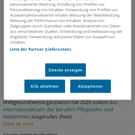
Diese sollen in den nächsten Wochen im Rahmen
personalisierter Werbung. Erstellung von Profilen zur
öffentlicher Aktionen an politisch Verantwortliche in
Personalisierung von Inhalten. Verwendung von Profilen zur
Auswahl personalisierter Inhalte. Messung der Werbeleistung.
Bund und Ländern adressiert werden.
Messung der Performance von Inhalten. Analyse von
Zielgruppen durch Statistiken oder Kombinationen von Daten
Höhepunkt soll eine Kundgebung im November 2020
aus verschiedenen Quellen. Entwicklung und Verbesserung der
Angebote. Verwendung reduzierter Daten zur Auswahl von
sein.
Inhalten.
Liste der Partner (Lieferanten)
Kundgebung im Herbst geplant
Der Starttermin der Kampagne fällt auf den
Zwecke anzeigen
„Internationalen Tag der Pflegenden“, der an diesem
Dienstag anlässlich des
200. Geburtstags der
Alle ablehnen
Akzeptieren
Begründerin der modernen Krankenpflege Florence
Nightingale
gefeiert wird. Die
Weltgesundheitsorganisation hat 2020 zudem
das
Internationale Jahr der beruflich Pflegenden und
Hebammen
ausgerufen.
(hom)
LESEN SIE AUCH
Neueste Artikel im Überblick