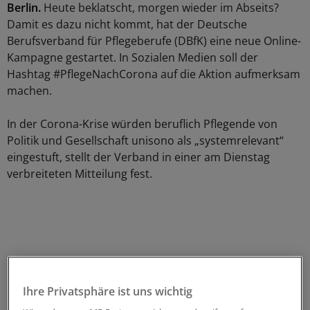
Berlin.
Heute beklatscht, morgen wieder im Abseits?
Damit es dazu nicht kommt, hat der Deutsche
Berufsverband für Pflegeberufe (DBfK) eine neue Online-
Kampagne gestartet. In Sozialen Medien soll der
Hashtag #PflegeNachCorona auf die Aktion aufmerksam
machen.
In der Corona-Krise würden beruflich Pflegende von
Politik und Gesellschaft unisono als „systemrelevant“
eingestuft, stellt der Verband in einer am Dienstag
verbreiteten Mitteilung fest.
Ihre Privatsphäre ist uns wichtig