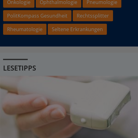
Onkologie
Ophthalmologie
Pneumologie
PolitKompass Gesundheit
Rechtssplitter
Rheumatologie
Seltene Erkrankungen
LESETIPPS