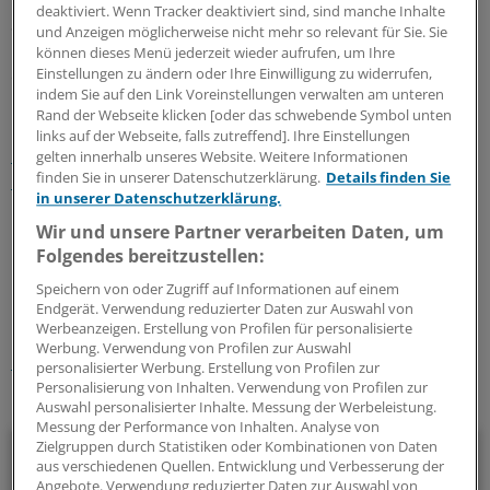
deaktiviert. Wenn Tracker deaktiviert sind, sind manche Inhalte
Schließlich könnten diese "unter Abwägung von Preis,
und Anzeigen möglicherweise nicht mehr so relevant für Sie. Sie
Leistung und Qualität einer Krankenkasse" darüber
können dieses Menü jederzeit wieder aufrufen, um Ihre
Einstellungen zu ändern oder Ihre Einwilligung zu widerrufen,
entscheiden, ob ihnen ein Wechsel sinnvoll erscheint, so
indem Sie auf den Link Voreinstellungen verwalten am unteren
Fischbach.
Rand der Webseite klicken [oder das schwebende Symbol unten
links auf der Webseite, falls zutreffend]. Ihre Einstellungen
Einzelne Krankenkassen haben wiederholt Anpassungen
gelten innerhalb unseres Website. Weitere Informationen
finden Sie in unserer Datenschutzerklärung.
Details finden Sie
im Morbi-RSA gefordert
, um aus ihrer Sicht bestehende
in unserer Datenschutzerklärung.
Benachteiligungen im Finanzausgleich zu mildern.
(fst)
Wir und unsere Partner verarbeiten Daten, um
Folgendes bereitzustellen:
0
Speichern von oder Zugriff auf Informationen auf einem
Endgerät. Verwendung reduzierter Daten zur Auswahl von
Schlagworte:
Werbeanzeigen. Erstellung von Profilen für personalisierte
Werbung. Verwendung von Profilen zur Auswahl
Krankenkassen
personalisierter Werbung. Erstellung von Profilen zur
Personalisierung von Inhalten. Verwendung von Profilen zur
Ihr Newsletter zum Thema
Auswahl personalisierter Inhalte. Messung der Werbeleistung.
Messung der Performance von Inhalten. Analyse von
Politik & Debatte
Zielgruppen durch Statistiken oder Kombinationen von Daten
aus verschiedenen Quellen. Entwicklung und Verbesserung der
Angebote. Verwendung reduzierter Daten zur Auswahl von