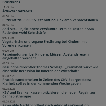
Brustkrebs
12:43 Uhr
Ärztlicher Hitzehass
04:30 Uhr
Pilzkeratitis: CRISPR-Test hilft bei unklaren Verdachtsfällen
04:16 Uhr
Anti-VEGF-Injektionen: Versäumte Termine kosten nAMD-
Patienten wohl Sehschärfe
04:04 Uhr
Vegetarische und vegane Ernährung bei Kindern mit
Vorerkrankungen
04:00 Uhr
Reiseimpfungen bei Kindern: Müssen Abstandsregeln
eingehalten werden?
03:05 Uhr
Gesundheitsrechtler Thomas Schlegel: „Krankheit wirkt wie
eine stille Rezession im Inneren der Wirtschaft“
06.08.2026
Praxisbesonderheiten in Zeiten des GKV-Spargesetzes:
Klarheit soll es in der kommenden Woche geben
06.08.2026
KBV und Krankenkassen präzisieren die neuen Regeln zur
Cannabistherapie
06.08.2026
Reversible Nachtblindheit nach Adipositas-Operation