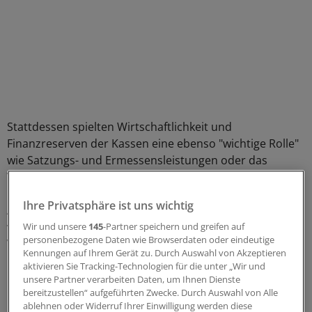
Stattdessen spielten Wirtschaftlichkeit und
Finanzreserven der Kassen eine ebenso "wichtige Rolle"
wie Satzungs- und Ermessensleistungen oder das
Vertrags-, Versorgungs- und Verwaltungsmanagement.
Ihre Privatsphäre ist uns wichtig
Auf weitere Erörterungen verzichtet Fischbach und
verweist stattdessen auf die Wahlmöglichkeiten der
Wir und unsere
145
-Partner speichern und greifen auf
personenbezogene Daten wie Browserdaten oder eindeutige
Versicherten. Schließlich liege auch in NRW die
Kennungen auf Ihrem Gerät zu. Durch Auswahl von Akzeptieren
Bandbreite der Zusatzbeiträge bei 0,59 bis 1,7 Prozent.
aktivieren Sie Tracking-Technologien für die unter „Wir und
Die regionalen Unterschiede werden so zu einem
unsere Partner verarbeiten Daten, um Ihnen Dienste
Problem der Versicherten erklärt.
bereitzustellen“ aufgeführten Zwecke. Durch Auswahl von Alle
ablehnen oder Widerruf Ihrer Einwilligung werden diese