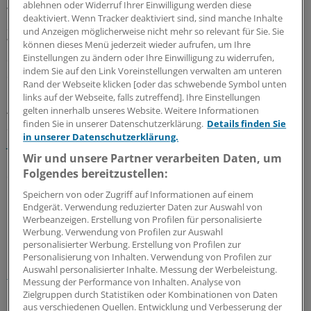
ablehnen oder Widerruf Ihrer Einwilligung werden diese
vorgeschlagenen EU-Reformen, die drohenden US-
deaktiviert. Wenn Tracker deaktiviert sind, sind manche Inhalte
Strafzölle, die Dieselfahrzeuge und die innere Sicherheit.
und Anzeigen möglicherweise nicht mehr so relevant für Sie. Sie
Weitere Themen seien die digitale Infrastruktur sowie in
können dieses Menü jederzeit wieder aufrufen, um Ihre
Einstellungen zu ändern oder Ihre Einwilligung zu widerrufen,
der Gesundheitspolitik der Pflegepakt und die
indem Sie auf den Link Voreinstellungen verwalten am unteren
elektronische Gesundheitskarte.
Rand der Webseite klicken [oder das schwebende Symbol unten
links auf der Webseite, falls zutreffend]. Ihre Einstellungen
Auf die jüngsten Äußerungen von Innenminister Horst
gelten innerhalb unseres Website. Weitere Informationen
finden Sie in unserer Datenschutzerklärung.
Details finden Sie
Seehofer (CSU) zum Islam und
von Gesundheitsminister
in unserer Datenschutzerklärung.
Jens Spahn (CDU)
zur inneren Sicherheit ging das CDU-
Wir und unsere Partner verarbeiten Daten, um
Präsidium nach den Worten Kramp-Karrenbauers nicht
Folgendes bereitzustellen:
ein.
(dpa)
Speichern von oder Zugriff auf Informationen auf einem
Endgerät. Verwendung reduzierter Daten zur Auswahl von
0
Werbeanzeigen. Erstellung von Profilen für personalisierte
Werbung. Verwendung von Profilen zur Auswahl
personalisierter Werbung. Erstellung von Profilen zur
Schlagworte:
Personalisierung von Inhalten. Verwendung von Profilen zur
Auswahl personalisierter Inhalte. Messung der Werbeleistung.
Berufspolitik
Messung der Performance von Inhalten. Analyse von
Zielgruppen durch Statistiken oder Kombinationen von Daten
Ihr Newsletter zum Thema
aus verschiedenen Quellen. Entwicklung und Verbesserung der