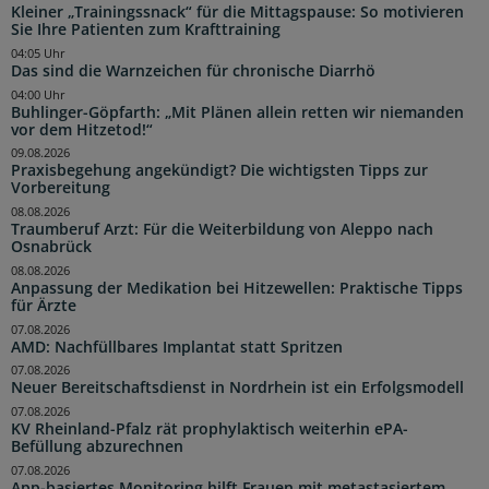
Kleiner „Trainingssnack“ für die Mittagspause: So motivieren
Sie Ihre Patienten zum Krafttraining
04:05 Uhr
Das sind die Warnzeichen für chronische Diarrhö
04:00 Uhr
Buhlinger-Göpfarth: „Mit Plänen allein retten wir niemanden
vor dem Hitzetod!“
09.08.2026
Praxisbegehung angekündigt? Die wichtigsten Tipps zur
Vorbereitung
08.08.2026
Traumberuf Arzt: Für die Weiterbildung von Aleppo nach
Osnabrück
08.08.2026
Anpassung der Medikation bei Hitzewellen: Praktische Tipps
für Ärzte
07.08.2026
AMD: Nachfüllbares Implantat statt Spritzen
07.08.2026
Neuer Bereitschaftsdienst in Nordrhein ist ein Erfolgsmodell
07.08.2026
KV Rheinland-Pfalz rät prophylaktisch weiterhin ePA-
Befüllung abzurechnen
07.08.2026
App-basiertes Monitoring hilft Frauen mit metastasiertem