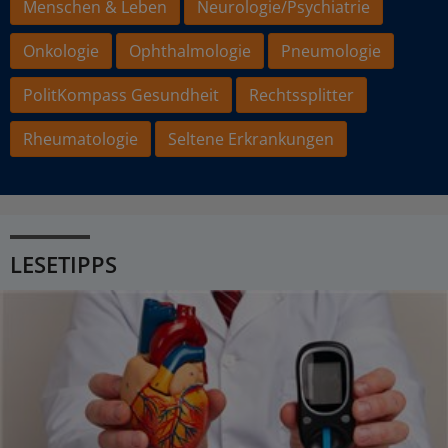
Menschen & Leben
Neurologie/Psychiatrie
Onkologie
Ophthalmologie
Pneumologie
PolitKompass Gesundheit
Rechtssplitter
Rheumatologie
Seltene Erkrankungen
LESETIPPS