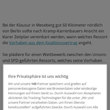
Bei der Klausur in Meseberg gut 60 Kilometer nördlich
von Berlin sollte nach Kramp-Karrenbauers Ansicht ein
klarer Zeitplan vereinbart werden, wann welches Ressort
die
Vorhaben aus dem Koalitionsvertrag
angeht.
Sie plädiere für einen Wettbewerb zwischen den Unions-
und SPD-geführten Ressorts, welches seine Vorhaben
am schnellsten umsetze, sagte die CDU-
Generalsekretärin.
Ihre Privatsphäre ist uns wichtig
Bis zur Sommerpause liege in allen Bereichen ein großes
Wir und unsere
145
-Partner speichern und greifen auf
personenbezogene Daten wie Browserdaten oder eindeutige
Stück Arbeit vor der Regierung und vor allem vor den
Kennungen auf Ihrem Gerät zu. Durch Auswahl von Akzeptieren
Unionsressorts, sagte Kramp-Karrenbauer weiter.
aktivieren Sie Tracking-Technologien für die unter „Wir und
unsere Partner verarbeiten Daten, um Ihnen Dienste
Unter anderem nannte sie die von Frankreich
bereitzustellen“ aufgeführten Zwecke. Durch Auswahl von Alle