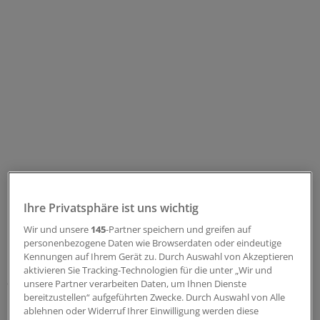
Ihre Privatsphäre ist uns wichtig
Beide Systeme sind mikroprozessorgesteuert. Das
Genium-Kniegelenk kostet allerdings 46 000 Euro, eine
Wir und unsere
145
-Partner speichern und greifen auf
personenbezogene Daten wie Browserdaten oder eindeutige
Umrüstung vom C-Leg hier rund 26 000 Euro. Die
Kennungen auf Ihrem Gerät zu. Durch Auswahl von Akzeptieren
Krankenkasse lehnte dies allerdings ab. Das C-Leg sei
aktivieren Sie Tracking-Technologien für die unter „Wir und
ausreichend.
unsere Partner verarbeiten Daten, um Ihnen Dienste
bereitzustellen“ aufgeführten Zwecke. Durch Auswahl von Alle
ablehnen oder Widerruf Ihrer Einwilligung werden diese
Doch die Kasse muss die Kosten für das Genium-