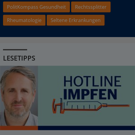
PolitKompass Gesundheit
Rechtssplitter
Rheumatologie
Seltene Erkrankungen
LESETIPPS