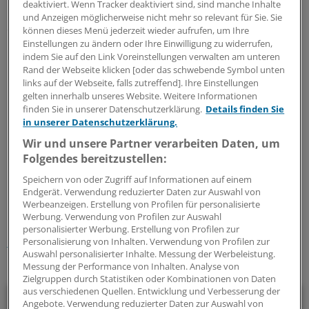
deaktiviert. Wenn Tracker deaktiviert sind, sind manche Inhalte
Kniegelenk erstatten, urteilte das LSG. Die Prothese
und Anzeigen möglicherweise nicht mehr so relevant für Sie. Sie
ersetze ein Körperteil und diene damit dem
können dieses Menü jederzeit wieder aufrufen, um Ihre
Einstellungen zu ändern oder Ihre Einwilligung zu widerrufen,
unmittelbaren Behinderungsausgleich. In solch einem
indem Sie auf den Link Voreinstellungen verwalten am unteren
Fall seien Hilfsmittel zu gewähren, wenn sie im jeweiligen
Rand der Webseite klicken [oder das schwebende Symbol unten
Einzelfall "wesentliche Vorteile" im Alltagsleben bietet.
links auf der Webseite, falls zutreffend]. Ihre Einstellungen
gelten innerhalb unseres Website. Weitere Informationen
finden Sie in unserer Datenschutzerklärung.
Details finden Sie
Mit dem Genium-Kniegelenk erreiche der Kläger den
in unserer Datenschutzerklärung.
höchsten Mobilitätsgrad vier, bei einem C-Leg liege der
Wir und unsere Partner verarbeiten Daten, um
Mobilitätsgrad bei ihm bei zwei bis drei.
(fl/mwo)
Folgendes bereitzustellen:
Speichern von oder Zugriff auf Informationen auf einem
0
Endgerät. Verwendung reduzierter Daten zur Auswahl von
Werbeanzeigen. Erstellung von Profilen für personalisierte
Werbung. Verwendung von Profilen zur Auswahl
Schlagworte:
personalisierter Werbung. Erstellung von Profilen zur
Berufspolitik
Recht
Hessen
Personalisierung von Inhalten. Verwendung von Profilen zur
Auswahl personalisierter Inhalte. Messung der Werbeleistung.
Messung der Performance von Inhalten. Analyse von
Ihr Newsletter zum Thema
Zielgruppen durch Statistiken oder Kombinationen von Daten
aus verschiedenen Quellen. Entwicklung und Verbesserung der
Politik & Debatte
Angebote. Verwendung reduzierter Daten zur Auswahl von