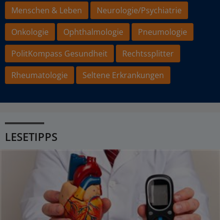
Menschen & Leben
Neurologie/Psychiatrie
Onkologie
Ophthalmologie
Pneumologie
PolitKompass Gesundheit
Rechtssplitter
Rheumatologie
Seltene Erkrankungen
LESETIPPS