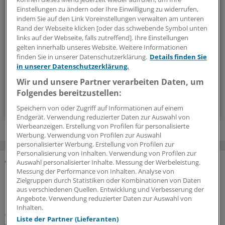
Einstellungen zu ändern oder Ihre Einwilligung zu widerrufen,
Mit diesem Newsletter blicken Sie hinter das tägliche
indem Sie auf den Link Voreinstellungen verwalten am unteren
Geschehen in der Gesundheitspolitik. Mit Analysen,
Rand der Webseite klicken [oder das schwebende Symbol unten
Hintergründen und einem Blick auf Themen, die die Agenda
links auf der Webseite, falls zutreffend]. Ihre Einstellungen
gelten innerhalb unseres Website. Weitere Informationen
bestimmen.
finden Sie in unserer Datenschutzerklärung.
Details finden Sie
in unserer Datenschutzerklärung.
14-tägig, donnerstags
Wir und unsere Partner verarbeiten Daten, um
Folgendes bereitzustellen:
Zum Abonnieren bitte anmelden
Speichern von oder Zugriff auf Informationen auf einem
Endgerät. Verwendung reduzierter Daten zur Auswahl von
Werbeanzeigen. Erstellung von Profilen für personalisierte
Werbung. Verwendung von Profilen zur Auswahl
personalisierter Werbung. Erstellung von Profilen zur
Personalisierung von Inhalten. Verwendung von Profilen zur
Auswahl personalisierter Inhalte. Messung der Werbeleistung.
Messung der Performance von Inhalten. Analyse von
MEHR ZUM THEMA
Zielgruppen durch Statistiken oder Kombinationen von Daten
aus verschiedenen Quellen. Entwicklung und Verbesserung der
Präventionsoffensive
Angebote. Verwendung reduzierter Daten zur Auswahl von
Gesundheitsrechtler Thomas Schlegel: „Krankheit
Inhalten.
wirkt wie eine stille Rezession im Inneren der
Liste der Partner (Lieferanten)