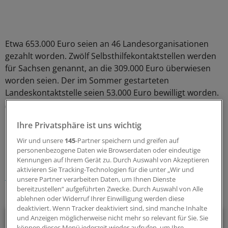
Etwa 653.000 Euro seien an 46 Landesorganisationen
gezahlt worden. Zwölf Selbsthilfekontaktstellen werden
für Sachsen genannt, an die 309.000 Euro überwiesen
worden seien. Der im Sommer gestarteten
Landeskontaktstelle seien 53.000 Euro bewilligt worden.
(sve)
Ihre Privatsphäre ist uns wichtig
0
Wir und unsere
145
-Partner speichern und greifen auf
personenbezogene Daten wie Browserdaten oder eindeutige
Schlagworte:
Kennungen auf Ihrem Gerät zu. Durch Auswahl von Akzeptieren
aktivieren Sie Tracking-Technologien für die unter „Wir und
Krankenkassen
Sachsen
unsere Partner verarbeiten Daten, um Ihnen Dienste
bereitzustellen“ aufgeführten Zwecke. Durch Auswahl von Alle
Ihr Newsletter zum Thema
ablehnen oder Widerruf Ihrer Einwilligung werden diese
deaktiviert. Wenn Tracker deaktiviert sind, sind manche Inhalte
Politik & Debatte
und Anzeigen möglicherweise nicht mehr so relevant für Sie. Sie
können dieses Menü jederzeit wieder aufrufen, um Ihre