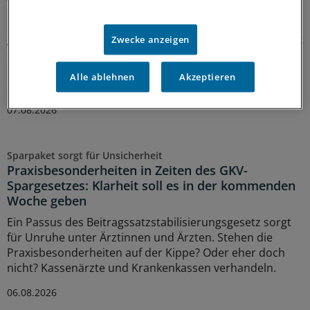
Wirtschaft“
Die Koalition will die Prävention als
gesamtgesellschaftliche Aufgabe stärken. Richtig so, sagt
Zwecke anzeigen
der Gesundheitsrechtler Professor Thomas Schlegel im
Interview mit der Ärzte Zeitung. Das Thema habe aber
Alle ablehnen
Akzeptieren
eine viel größere Dimension als viele meinten.
07.08.2026
Sparpaket sorgt für Unsicherheit
Praxisbesonderheiten in Zeiten des GKV-
Spargesetzes: Klarheit soll es in der kommenden
Woche geben
Ein Passus des Beitragssatzstabilisierungsgesetz sorgt
für Unruhe unter Ärztinnen und Ärzten. Stehen die
Praxisbesonderheiten auf der Kippe? Oder eher doch
nicht? Kassenärzte und Krankenkassen verhandeln.
06.08.2026