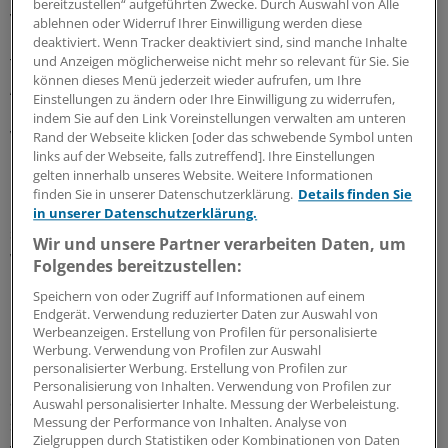
bereitzustellen“ aufgeführten Zwecke. Durch Auswahl von Alle
verunsichern und die innere Sicherheit zu gefährden.
ablehnen oder Widerruf Ihrer Einwilligung werden diese
Der große Lauschangriff und das Abhören von
deaktiviert. Wenn Tracker deaktiviert sind, sind manche Inhalte
und Anzeigen möglicherweise nicht mehr so relevant für Sie. Sie
Telefonaten seien bereits heute möglich. Zudem würden
können dieses Menü jederzeit wieder aufrufen, um Ihre
Ärzte in ihrer Arbeit jetzt sogar besser geschützt als
Einstellungen zu ändern oder Ihre Einwilligung zu widerrufen,
bisher: "Dieser Gesetzentwurf führt zu einer
indem Sie auf den Link Voreinstellungen verwalten am unteren
Verbesserung der Rechte der Berufsgeheimnisträger
Rand der Webseite klicken [oder das schwebende Symbol unten
links auf der Webseite, falls zutreffend]. Ihre Einstellungen
und nicht zu einer Verschlechterung", so Kauder.
gelten innerhalb unseres Website. Weitere Informationen
finden Sie in unserer Datenschutzerklärung.
Details finden Sie
In der hitzigen Debatte übte die Opposition hingegen
in unserer Datenschutzerklärung.
scharfe Kritik an der Koalition. Ab dem kommenden Jahr
Wir und unsere Partner verarbeiten Daten, um
würden die Kommunikationsdaten von 80 Millionen
Folgendes bereitzustellen:
Bundesbürgern erfasst, "und zwar ohne jeden Verdacht
Speichern von oder Zugriff auf Informationen auf einem
und ohne jeden Anlass", beklagte Jan Korte für die Linke.
Endgerät. Verwendung reduzierter Daten zur Auswahl von
"Wir haben es hier mit einer Totalregistrierung von
Werbeanzeigen. Erstellung von Profilen für personalisierte
menschlichem Kommunikationsverhalten zu tun", so
Werbung. Verwendung von Profilen zur Auswahl
personalisierter Werbung. Erstellung von Profilen zur
Korte. Bei der Überwachung von Telefonaten werde
Personalisierung von Inhalten. Verwendung von Profilen zur
außerdem der nach dem Bundesverfassungsgericht zu
Auswahl personalisierter Inhalte. Messung der Werbeleistung.
schützende "Kernbereich privater Lebensführung"
Messung der Performance von Inhalten. Analyse von
Zielgruppen durch Statistiken oder Kombinationen von Daten