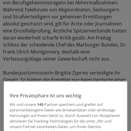
von Berufsgeheimnisträgern bei Abhörmaßnahmen.
Während Telefonate von Abgeordneten, Seelsorgern
und Strafverteidigern vor geheimen Ermittlungen
absolut geschützt sind, gilt für Ärzte oder Journalisten
eine Einzelfallprüfung. Ärztliche Spitzenverbände hatten
daran wiederholt scharfe Kritik geübt. Am Freitag
schloss der scheidende Chef des Marburger Bundes, Dr.
Frank Ulrich Montgomery, deshalb eine
Verfassungsklage seiner Gewerkschaft nicht aus.
Bundesjustizministerin Brigitte Zypries verteidigte ihr
Gesetz. So hätten die Ermittler nur beim Verdacht einer
schweren Straftat und nach richterlichem Beschluss
Zugriff auf die gespeicherten Daten. Deutschland
Ihre Privatsphäre ist uns wichtig
befinde sich mitnichten "auf dem Weg in einen
Wir und unsere
145
-Partner speichern und greifen auf
Überwachungsstaat".
personenbezogene Daten wie Browserdaten oder eindeutige
Kennungen auf Ihrem Gerät zu. Durch Auswahl von Akzeptieren
Der Unions-Rechtsexperte Siegfried Kauder warf den
aktivieren Sie Tracking-Technologien für die unter „Wir und
unsere Partner verarbeiten Daten, um Ihnen Dienste
Kritikern des Gesetzes vor, die Menschen zu