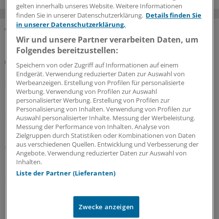
gelten innerhalb unseres Website. Weitere Informationen
finden Sie in unserer Datenschutzerklärung.
Details finden Sie
in unserer Datenschutzerklärung.
Wir und unsere Partner verarbeiten Daten, um
MEHR ZUM THEMA
Folgendes bereitzustellen:
Beitragssatzstabilisierungsgesetz
Speichern von oder Zugriff auf Informationen auf einem
GKV-Spargesetz tritt in Kraft: Welche Neuerungen
Endgerät. Verwendung reduzierter Daten zur Auswahl von
sofort greifen
Werbeanzeigen. Erstellung von Profilen für personalisierte
Werbung. Verwendung von Profilen zur Auswahl
Das umstrittene GKV-Spargesetz ist in Kraft getreten.
personalisierter Werbung. Erstellung von Profilen zur
Das bedeutet auch, dass schon jetzt einige Regelungen
Personalisierung von Inhalten. Verwendung von Profilen zur
der Arzneitherapie gelten – unter anderem das Aus der
Auswahl personalisierter Inhalte. Messung der Werbeleistung.
Messung der Performance von Inhalten. Analyse von
Homöopathie auf Kosten der GKV.
Zielgruppen durch Statistiken oder Kombinationen von Daten
aus verschiedenen Quellen. Entwicklung und Verbesserung der
03.08.2026
Angebote. Verwendung reduzierter Daten zur Auswahl von
Inhalten.
Liste der Partner (Lieferanten)
OECD-Studie
Primärversorgung: Wie viel Steuerung und
Eigenbeteiligung sollen es denn sein?
Zwecke anzeigen
Für das geplante Primärversorgungssystem in