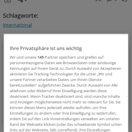
Schlagworte:
International
Ihr Newsletter zum Thema
Politik & Debatte
Ihre Privatsphäre ist uns wichtig
Wir und unsere
145
-Partner speichern und greifen auf
Mit diesem Newsletter blicken Sie hinter das tägliche
personenbezogene Daten wie Browserdaten oder eindeutige
Kennungen auf Ihrem Gerät zu. Durch Auswahl von Akzeptieren
Geschehen in der Gesundheitspolitik. Mit Analysen,
aktivieren Sie Tracking-Technologien für die unter „Wir und
Hintergründen und einem Blick auf Themen, die die Agenda
unsere Partner verarbeiten Daten, um Ihnen Dienste
bestimmen.
bereitzustellen“ aufgeführten Zwecke. Durch Auswahl von Alle
ablehnen oder Widerruf Ihrer Einwilligung werden diese
deaktiviert. Wenn Tracker deaktiviert sind, sind manche Inhalte
14-tägig, donnerstags
und Anzeigen möglicherweise nicht mehr so relevant für Sie. Sie
können dieses Menü jederzeit wieder aufrufen, um Ihre
Einstellungen zu ändern oder Ihre Einwilligung zu widerrufen,
Zum Abonnieren bitte anmelden
indem Sie auf den Link Voreinstellungen verwalten am unteren
Rand der Webseite klicken [oder das schwebende Symbol unten
links auf der Webseite, falls zutreffend]. Ihre Einstellungen