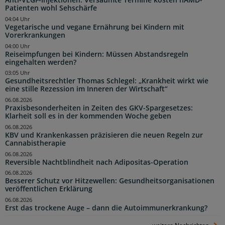
Anti-VEGF-Injektionen: Versäumte Termine kosten nAMD-
Patienten wohl Sehschärfe
04:04 Uhr
Vegetarische und vegane Ernährung bei Kindern mit
Vorerkrankungen
04:00 Uhr
Reiseimpfungen bei Kindern: Müssen Abstandsregeln
eingehalten werden?
03:05 Uhr
Gesundheitsrechtler Thomas Schlegel: „Krankheit wirkt wie
eine stille Rezession im Inneren der Wirtschaft“
06.08.2026
Praxisbesonderheiten in Zeiten des GKV-Spargesetzes:
Klarheit soll es in der kommenden Woche geben
06.08.2026
KBV und Krankenkassen präzisieren die neuen Regeln zur
Cannabistherapie
06.08.2026
Reversible Nachtblindheit nach Adipositas-Operation
06.08.2026
Besserer Schutz vor Hitzewellen: Gesundheitsorganisationen
veröffentlichen Erklärung
06.08.2026
Erst das trockene Auge – dann die Autoimmunerkrankung?