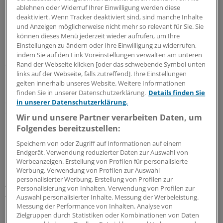
Berufsverbänden unterstützt (wir berichteten). Sie war
ablehnen oder Widerruf Ihrer Einwilligung werden diese
im Sommer 2007 gegründet worden, nachdem in
deaktiviert. Wenn Tracker deaktiviert sind, sind manche Inhalte
und Anzeigen möglicherweise nicht mehr so relevant für Sie. Sie
Hessen über 1100 Ärzte und Psychotherapeuten vom
können dieses Menü jederzeit wieder aufrufen, um Ihre
Prüfungsausschuss informiert worden sind, dass ihnen
Einstellungen zu ändern oder Ihre Einwilligung zu widerrufen,
Regresse in bis zu sechsstelliger Höhe drohen, weil sie
indem Sie auf den Link Voreinstellungen verwalten am unteren
die Richtgrößen überschritten haben. Zwar musten
Rand der Webseite klicken [oder das schwebende Symbol unten
links auf der Webseite, falls zutreffend]. Ihre Einstellungen
letztendlich nur etwa 89 Ärzte mit einem Verfahren
gelten innerhalb unseres Website. Weitere Informationen
rechnen, die Ärzte hat der Vorfall trotzdem aufgebracht.
finden Sie in unserer Datenschutzerklärung.
Details finden Sie
Sie fordern, dass ihre Praxen nicht länger der Gefahr
in unserer Datenschutzerklärung.
existenzbedrohender Regresse ausgesetzt werden.
Wir und unsere Partner verarbeiten Daten, um
Folgendes bereitzustellen:
"Es ist offensichtlich, dass das Prüfinstrument
Speichern von oder Zugriff auf Informationen auf einem
untauglich ist", sagt auch die KV-Chefin Dr. Margita Bert.
Endgerät. Verwendung reduzierter Daten zur Auswahl von
Die Prüfungen müssten umgehend abgeschafft werden.
Werbeanzeigen. Erstellung von Profilen für personalisierte
Werbung. Verwendung von Profilen zur Auswahl
personalisierter Werbung. Erstellung von Profilen zur
Ärzte kämpfen
Personalisierung von Inhalten. Verwendung von Profilen zur
für die Abschaffung der Regresse.
Auswahl personalisierter Inhalte. Messung der Werbeleistung.
Messung der Performance von Inhalten. Analyse von
Zielgruppen durch Statistiken oder Kombinationen von Daten