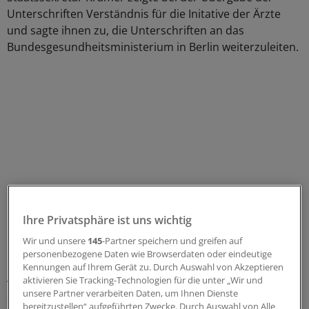
Unterschriften Verständnis für die Initative der Ärzte
und sagte ihnen zu, die Unterschriften an das
Bundesgesundheitsministerium in Berlin weiterzuleiten.
Ihre Privatsphäre ist uns wichtig
Wir und unsere
145
-Partner speichern und greifen auf
personenbezogene Daten wie Browserdaten oder eindeutige
Die Initiative "Heilmittel für Hessen" wird unter anderem
Kennungen auf Ihrem Gerät zu. Durch Auswahl von Akzeptieren
aktivieren Sie Tracking-Technologien für die unter „Wir und
von der Kassenärztlichen Vereinigung (KV) Hessen und
unsere Partner verarbeiten Daten, um Ihnen Dienste
der Landesärztekammer und von vielen
bereitzustellen“ aufgeführten Zwecke. Durch Auswahl von Alle