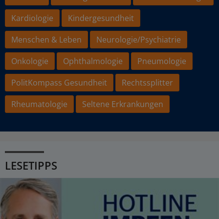
Kardiologie
Kindergesundheit
Menschen & Leben
Neurologie/Psychiatrie
Onkologie
Ophthalmologie
Pneumologie
PolitKompass Gesundheit
Rechtssplitter
Rheumatologie
Seltene Erkrankungen
LESETIPPS