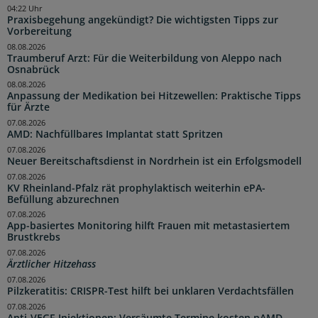
04:22 Uhr
Praxisbegehung angekündigt? Die wichtigsten Tipps zur
Vorbereitung
08.08.2026
Traumberuf Arzt: Für die Weiterbildung von Aleppo nach
Osnabrück
08.08.2026
Anpassung der Medikation bei Hitzewellen: Praktische Tipps
für Ärzte
07.08.2026
AMD: Nachfüllbares Implantat statt Spritzen
07.08.2026
Neuer Bereitschaftsdienst in Nordrhein ist ein Erfolgsmodell
07.08.2026
KV Rheinland-Pfalz rät prophylaktisch weiterhin ePA-
Befüllung abzurechnen
07.08.2026
App-basiertes Monitoring hilft Frauen mit metastasiertem
Brustkrebs
07.08.2026
Ärztlicher Hitzehass
07.08.2026
Pilzkeratitis: CRISPR-Test hilft bei unklaren Verdachtsfällen
07.08.2026
Anti-VEGF-Injektionen: Versäumte Termine kosten nAMD-