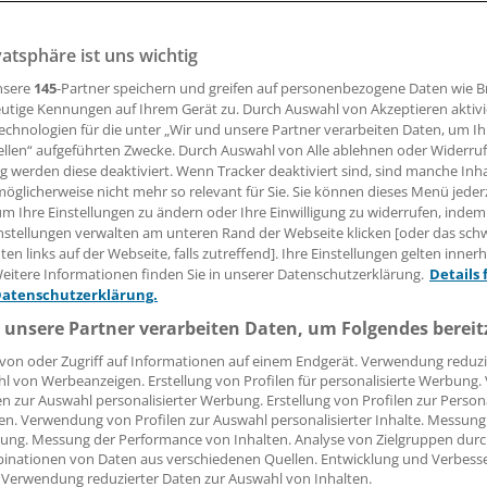
, die sich um Schwerstkranke und Sterbende kümmert, will
treter in den Gemeinsamen Bundesausschuss entsenden. D
vatsphäre ist uns wichtig
isterium hat das abgelehnt. Jetzt liegt der Fall bei Gericht
nsere
145
-Partner speichern und greifen auf personenbezogene Daten wie 
utige Kennungen auf Ihrem Gerät zu. Durch Auswahl von Akzeptieren aktivi
echnologien für die unter „Wir und unsere Partner verarbeiten Daten, um I
ellen“ aufgeführten Zwecke. Durch Auswahl von Alle ablehnen oder Widerruf
nno Fricke
ng werden diese deaktiviert. Wenn Tracker deaktiviert sind, sind manche Inh
öglicherweise nicht mehr so relevant für Sie. Sie können dieses Menü jeder
um Ihre Einstellungen zu ändern oder Ihre Einwilligung zu widerrufen, indem
29.04.2014, 05:23 Uhr
nstellungen verwalten am unteren Rand der Webseite klicken [oder das sc
en links auf der Webseite, falls zutreffend]. Ihre Einstellungen gelten inner
eitere Informationen finden Sie in unserer Datenschutzerklärung.
Details 
Datenschutzerklärung.
 unsere Partner verarbeiten Daten, um Folgendes bereit
von oder Zugriff auf Informationen auf einem Endgerät. Verwendung reduzi
l von Werbeanzeigen. Erstellung von Profilen für personalisierte Werbung
en zur Auswahl personalisierter Werbung. Erstellung von Profilen zur Person
en. Verwendung von Profilen zur Auswahl personalisierter Inhalte. Messung
ung. Messung der Performance von Inhalten. Analyse von Zielgruppen durch
inationen von Daten aus verschiedenen Quellen. Entwicklung und Verbess
 Verwendung reduzierter Daten zur Auswahl von Inhalten.