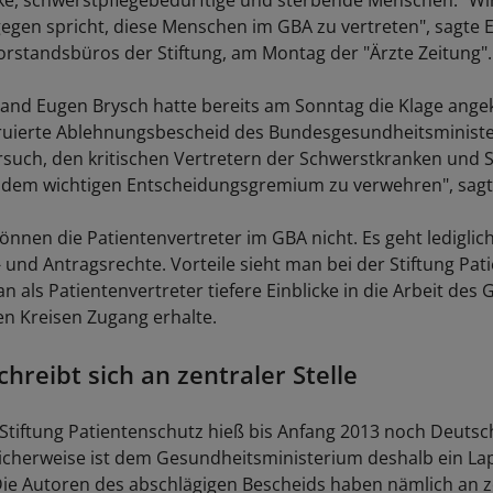
e, schwerstpflegebedürftige und sterbende Menschen. "Wi
gegen spricht, diese Menschen im GBA zu vertreten", sagte 
Vorstandsbüros der Stiftung, am Montag der "Ärzte Zeitung".
tand Eugen Brysch hatte bereits am Sonntag die Klage ange
ruierte Ablehnungsbescheid des Bundesgesundheitsminister
rsuch, den kritischen Vertretern der Schwerstkranken und
u dem wichtigen Entscheidungsgremium zu verwehren", sagt
önnen die Patientenvertreter im GBA nicht. Es geht ledigli
 und Antragsrechte. Vorteile sieht man bei der Stiftung Pat
an als Patientenvertreter tiefere Einblicke in die Arbeit d
n Kreisen Zugang erhalte.
hreibt sich an zentraler Stelle
Stiftung Patientenschutz hieß bis Anfang 2013 noch Deutsc
licherweise ist dem Gesundheitsministerium deshalb ein La
Die Autoren des abschlägigen Bescheids haben nämlich an ze