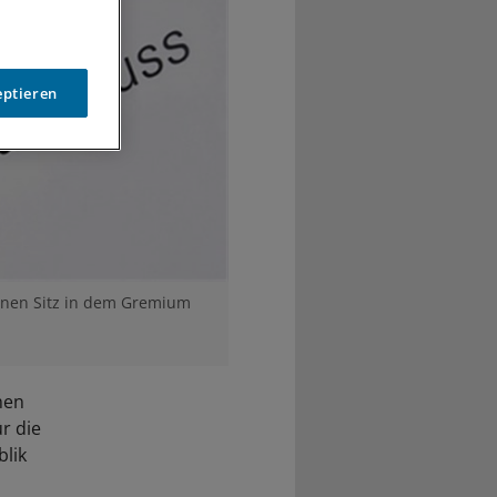
eptieren
einen Sitz in dem Gremium
men
r die
blik