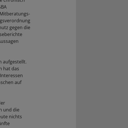
e chronisch
GBA
 Mitberatungs-
ungsverordnung
hutz gegen die
seberichte
 Aussagen
 aufgestellt.
m hat das
Interessen
nschen auf
der
n und die
ute nichts
ünfte