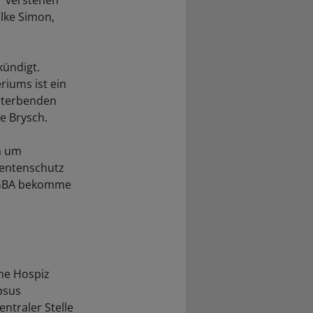
r verstehen
Elke Simon,
kündigt.
iums ist ein
 Sterbenden
e Brysch.
ch um
ientenschutz
es GBA bekomme
he Hospiz
psus
ntraler Stelle