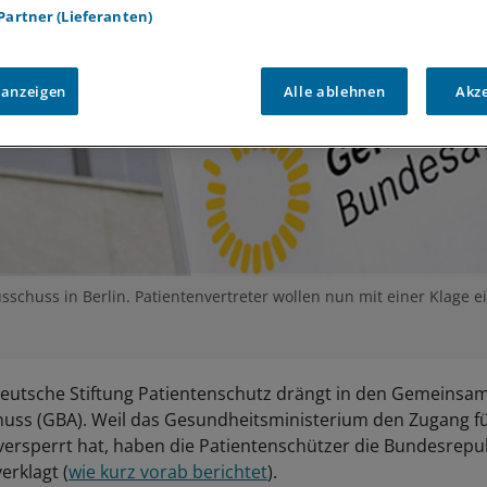
 Partner (Lieferanten)
 anzeigen
Alle ablehnen
Akz
huss in Berlin. Patientenvertreter wollen nun mit einer Klage 
eutsche Stiftung Patientenschutz drängt in den Gemeinsa
ss (GBA). Weil das Gesundheitsministerium den Zugang fü
versperrt hat, haben die Patientenschützer die Bundesrepu
erklagt (
wie kurz vorab berichtet
).