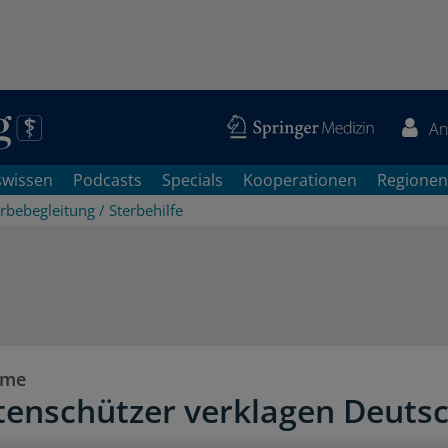
An
swissen
Podcasts
Specials
Kooperationen
Regionen
rbebegleitung / Sterbehilfe
hme
tenschützer verklagen Deuts