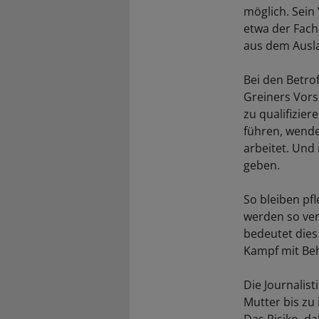
möglich. Sein 
etwa der Fach
aus dem Ausla
Bei den Betro
Greiners Vorsc
zu qualifizier
führen, wendet
arbeitet. Und
geben.
So bleiben pfl
werden so ver
bedeutet dies
Kampf mit B
Die Journalis
Mutter bis zu 
Das Risiko, d