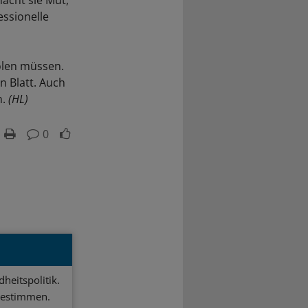
essionelle
holen müssen.
n Blatt. Auch
n.
(HL)
0
heitspolitik.
bestimmen.