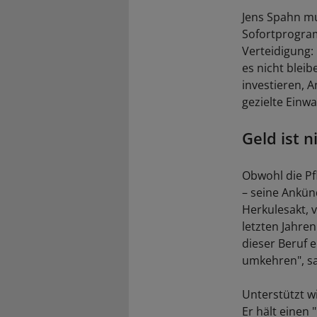
Jens Spahn mu
Sofortprogram
Verteidigung:
es nicht bleib
investieren, A
gezielte Einw
Geld ist 
Obwohl die Pfl
– seine Ankün
Herkulesakt, 
letzten Jahre
dieser Beruf 
umkehren", sa
Unterstützt w
Er hält einen 