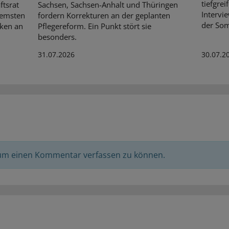
tiefgre
ftsrat
Sachsen, Sachsen-Anhalt und Thüringen
Intervie
bremsten
fordern Korrekturen an der geplanten
der So
nken an
Pflegereform. Ein Punkt stört sie
besonders.
31.07.2026
30.07.2
 um einen Kommentar verfassen zu können.