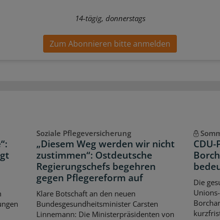
14-tägig, donnerstags
Zum Abonnieren bitte anmelden
Soziale Pflegeversicherung
Somm
“:
„Diesem Weg werden wir nicht
CDU-P
rgt
zustimmen“: Ostdeutsche
Borch
Regierungschefs begehren
bedeu
gegen Pflegereform auf
Die ges
Unions-
n
Klare Botschaft an den neuen
Borchar
ungen
Bundesgesundheitsminister Carsten
kurzfri
Linnemann: Die Ministerpräsidenten von