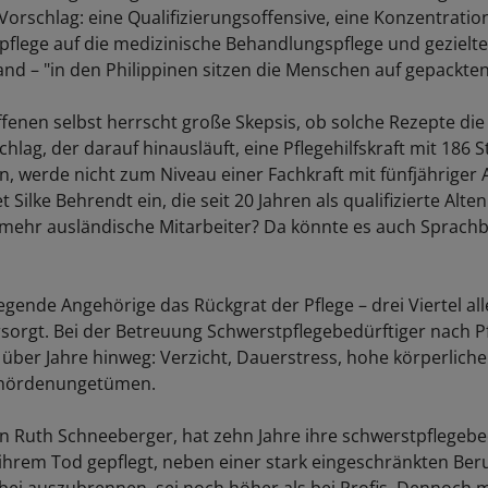
Vorschlag: eine Qualifizierungsoffensive, eine Konzentration
pflege auf die medizinische Behandlungspflege und geziel
nd – "in den Philippinen sitzen die Menschen auf gepackten
ffenen selbst herrscht große Skepsis, ob solche Rezepte die
hlag, der darauf hinausläuft, eine Pflegehilfskraft mit 186
en, werde nicht zum Niveau einer Fachkraft mit fünfjähriger
 Silke Behrendt ein, die seit 20 Jahren als qualifizierte Alte
 mehr ausländische Mitarbeiter? Da könnte es auch Sprachb
egende Angehörige das Rückgrat der Pflege – drei Viertel all
sorgt. Bei der Betreuung Schwerstpflegebedürftiger nach P
 über Jahre hinweg: Verzicht, Dauerstress, hohe körperliche
ehördenungetümen.
tin Ruth Schneeberger, hat zehn Jahre ihre schwerstpflegebe
ihrem Tod gepflegt, neben einer stark eingeschränkten Beruf
abei auszubrennen, sei noch höher als bei Profis. Dennoch m