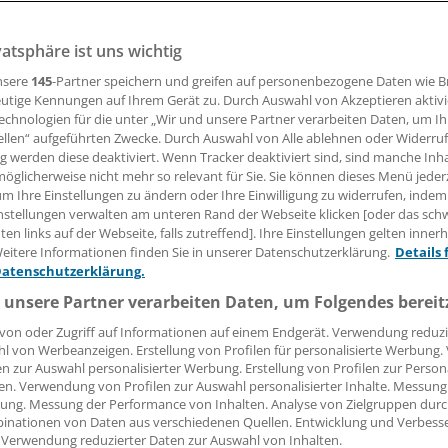
litik ansetzen im Ringen um mehr Pflegekräfte? Bei "Hart ab
s Spahn (CDU), welche Register er ziehen will.
vatsphäre ist uns wichtig
nsere
145
-Partner speichern und greifen auf personenbezogene Daten wie 
utige Kennungen auf Ihrem Gerät zu. Durch Auswahl von Akzeptieren aktivi
12.06.2018, 14:32 Uhr
echnologien für die unter „Wir und unsere Partner verarbeiten Daten, um I
ellen“ aufgeführten Zwecke. Durch Auswahl von Alle ablehnen oder Widerruf
ng werden diese deaktiviert. Wenn Tracker deaktiviert sind, sind manche Inh
öglicherweise nicht mehr so relevant für Sie. Sie können dieses Menü jeder
um Ihre Einstellungen zu ändern oder Ihre Einwilligung zu widerrufen, indem
nstellungen verwalten am unteren Rand der Webseite klicken [oder das sc
flege ist im Zentrum der Innen- und Gesellschaftspolitik 
en links auf der Webseite, falls zutreffend]. Ihre Einstellungen gelten inner
ialfall der Gesundheitspolitik mehr. "Wir haben eine massiv
eitere Informationen finden Sie in unserer Datenschutzerklärung.
Details 
se – es wird nicht mehr geglaubt, dass die Politik wirksam 
Datenschutzerklärung.
 Jens Spahn am Montagabend bei Frank Plasbergs "Hart aber f
 unsere Partner verarbeiten Daten, um Folgendes bereit
von oder Zugriff auf Informationen auf einem Endgerät. Verwendung reduzi
sichertenentlastungsgesetz verabschiedet das Bundeskabi
l von Werbeanzeigen. Erstellung von Profilen für personalisierte Werbung
zweite Gesundheitsgesetz, die Neuordnung der Pflegeausbi
en zur Auswahl personalisierter Werbung. Erstellung von Profilen zur Person
en weitere Gesetze folgen.
en. Verwendung von Profilen zur Auswahl personalisierter Inhalte. Messung
ung. Messung der Performance von Inhalten. Analyse von Zielgruppen durch
inationen von Daten aus verschiedenen Quellen. Entwicklung und Verbess
 Verwendung reduzierter Daten zur Auswahl von Inhalten.