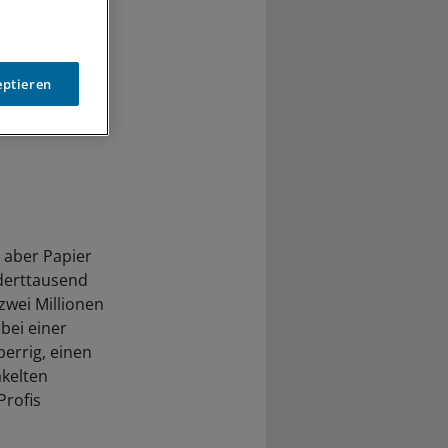
eptieren
 aber Papier
nderttausend
zwei Millionen
bei einer
errig, einen
akelten
Profis