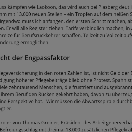
ss kämpfen wie Laokoon, das wird auch bei Plasberg deutli
m mit 13.000 neuen Stellen – ein Tropfen auf dem heißen S
 Irgendwo muss ich anfangen, den ersten Schritt machen, ab
en. Er will alle Register ziehen: Tarife verbindlich machen, i
nreize für Berufsrückkehrer schaffen, Teilzeit zu Vollzeit au
anderung ermöglichen.
nicht der Engpassfaktor
egeversicherung in den roten Zahlen ist, ist nicht Geld der
digung höherer Pflegebeiträge blieb ohne Protest. Spahn s
viele zehntausend Menschen, die frustriert und ausgebrannt
n ihrem Beruf den Rücken gekehrt haben, davon zu überzeu
eine Perspektive hat. "Wir müssen die Abwärtsspirale durc
gt er.
ird er von Thomas Greiner, Präsident des Arbeitgeberverba
"Befreiungsschlag mit dreimal 13.000 zusätzlichen Pflegekräf