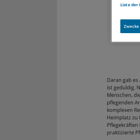
Liste der
Zwecke
Daran gab es 
ist geduldig. 
Menschen, die 
pflegenden An
komplexen Rec
Heimplatz zu 
Pflegekräften
praktizierte P