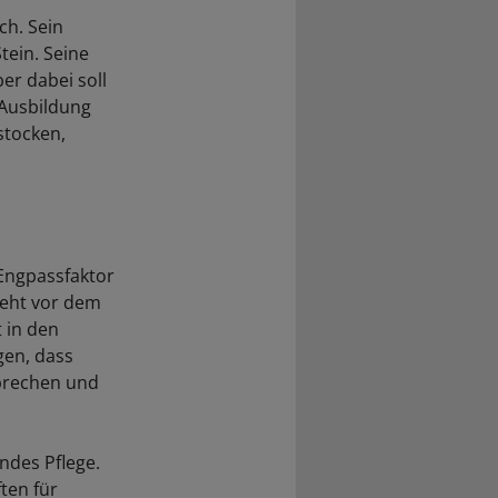
ch. Sein
tein. Seine
er dabei soll
n Ausbildung
fstocken,
 Engpassfaktor
teht vor dem
 in den
gen, dass
hbrechen und
ndes Pflege.
ten für