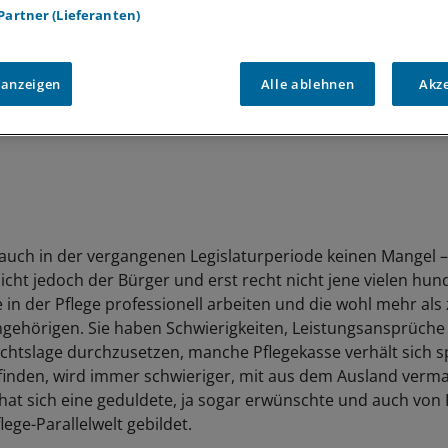
 Partner (Lieferanten)
 anzeigen
Alle ablehnen
Akz
auch in der vergangenen Legislaturperiode keinen Mangel –
Nicht jedoch der Bürger und erst recht nicht jene vielen hu
in der Pflege professionell arbeiten und die wohl mehr als 
gehörigen. Sie haben Schwierigkeiten, Leistungsansprüche 
htslage durchzusetzen, manche Pflegekasse verhält sich sp
finden, wird immer schwieriger, mit aus dem Ausland verm
 hat sich eine geduldete, ja sogar erwünschte und auch von 
flege-Parallelwelt gebildet.